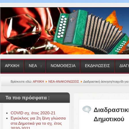
ΑΡΧΙΚΗ
ΝΕΑ
ΝΟΜΟΘΕΣΙΑ
ΕΚΔΗΛΩΣΕΙΣ
ΔΙΑΓ
Βρίσκεστε εδώ:
ΑΡΧΙΚΗ
ΝΕΑ-ΑΝΑΚΟΙΝΩΣΕΙΣ
Διαδραστική άσκηση/παιχνίδι για 
Τα πιο πρόσφατα :
Διαδραστική
COVID σχ. έτος 2020-21
Δημοτικού
Εγκύκλιος για 2η ξένη γλώσσα
στα Δημοτικά για το σχ. έτος
2020-2021