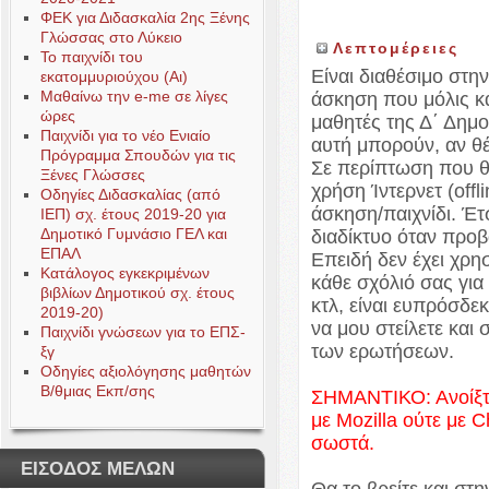
ΦΕΚ για Διδασκαλία 2ης Ξένης
Γλώσσας στο Λύκειο
Λεπτομέρειες
Το παιχνίδι του
Είναι διαθέσιμο στην
εκατομμυριούχου (Αι)
Μαθαίνω την e-me σε λίγες
άσκηση που μόλις κ
ώρες
μαθητές της Δ΄ Δημ
Παιχνίδι για το νέο Ενιαίο
αυτή μπορούν, αν θ
Πρόγραμμα Σπουδών για τις
Σε περίπτωση που θέ
Ξένες Γλώσσες
χρήση Ίντερνετ (offl
Οδηγίες Διδασκαλίας (από
άσκηση/παιχνίδι. Έτ
ΙΕΠ) σχ. έτους 2019-20 για
Δημοτικό Γυμνάσιο ΓΕΛ και
διαδίκτυο όταν προβ
ΕΠΑΛ
Επειδή δεν έχει χρησ
Κατάλογος εγκεκριμένων
κάθε σχόλιό σας για
βιβλίων Δημοτικού σχ. έτους
κτλ, είναι ευπρόσδε
2019-20)
να μου στείλετε και
Παιχνίδι γνώσεων για το ΕΠΣ-
των ερωτήσεων.
ξγ
Οδηγίες αξιολόγησης μαθητών
Β/θμιας Εκπ/σης
ΣΗΜΑΝΤΙΚΟ: Ανοίξτε 
με Mozilla ούτε με C
σωστά.
ΕΙΣΟΔΟΣ ΜΕΛΩΝ
Θα το βρείτε και στη