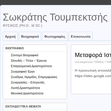
Σωκράτης Τουμπεκτσής
ΦΥΣΙΚΌΣ (PH.D., M.SC.)
Αρχική
Βιογραφικό
Φωτογραφίες
Επικοινωνία
ΒΙΟΓΡΑΦΙΚΟ
Μεταφορά Ισ
Σύντομο Βιογραφικό
Σπουδές – Τίτλοι – Έρευνα
Uncategorized
,
ΓΕΝΙΚΑ
,
ΓΥΜ
Επαγγελματική Δραστηριότητα
Η προσωπική ιστοσελίδ
Συγγραφικό Έργο
https://sites.google.c
Συνέδρια, Ημερίδες, Επιμορφώσεις
Συνεργασίες – Επιτροπές
Λοιπή Δραστηριότητα
Μουσική Δραστηριότητα
ΕΚΠΑΙΔΕΥΤΙΚΑ ΘΕΜΑΤΑ