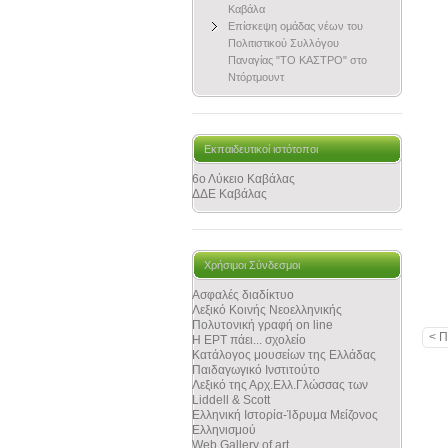
Καβάλα
Επίσκεψη ομάδας νέων του
Πολιτιστικού Συλλόγου
Παναγίας "ΤΟ ΚΑΣΤΡΟ" στο
Ντόρτμουντ
Εκπαιδευτικοί ιστότοποι
6ο Λύκειο Καβάλας
ΔΔΕ Καβάλας
Χρήσιμοι Σύνδεσμοι
Ασφαλές διαδίκτυο
Λεξικό Κοινής Νεοελληνικής
Πολυτονική γραφή on line
< 
Η ΕΡΤ πάει... σχολείο
Κατάλογος μουσείων της Ελλάδας
Παιδαγωγικό Ινστιτούτο
Λεξικό της Αρχ.Ελλ.Γλώσσας των
Liddell & Scott
Ελληνική Ιστορία-Ίδρυμα Μείζονος
Ελληνισμού
Web Gallery of art