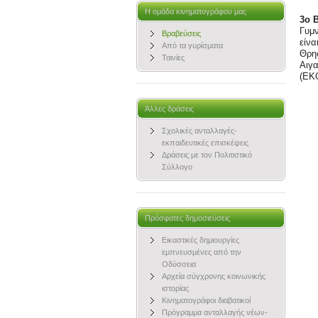
Η ομάδα κινηματογράφου μας
3ο 
Γυμ
Βραβεύσεις
είνα
Από τα γυρίσματα
Θρησ
Ταινίες
Αιγα
(ΕΚ
Άλλες δράσεις
Σχολικές ανταλλαγές-
εκπαιδευτικές επισκέψεις
Δράσεις με τον Πολιτιστικό
Σύλλογο
Πρόσφατες δημοσιεύσεις
Εικαστικές δημιουργίες
εμπνευσμένες από την
Οδύσσεια
Αρχεία σύγχρονης κοινωνικής
ιστορίας
Κινηματογράφοι διαβατικοί
Πρόγραμμα ανταλλαγής νέων-