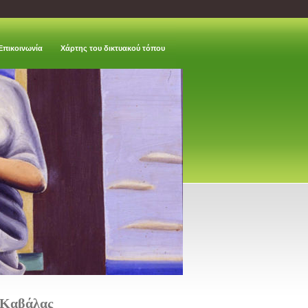
Επικοινωνία
Χάρτης του δικτυακού τόπου
υ Καβάλας