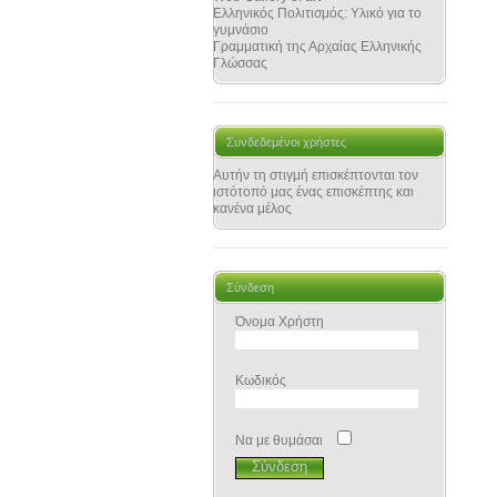
Ελληνικός Πολιτισμός: Υλικό για το
γυμνάσιο
Γραμματική της Αρχαίας Ελληνικής
Γλώσσας
Συνδεδεμένοι χρήστες
Αυτήν τη στιγμή επισκέπτονται τον
ιστότοπό μας ένας επισκέπτης και
κανένα μέλος
Σύνδεση
Όνομα Χρήστη
Κωδικός
Να με θυμάσαι