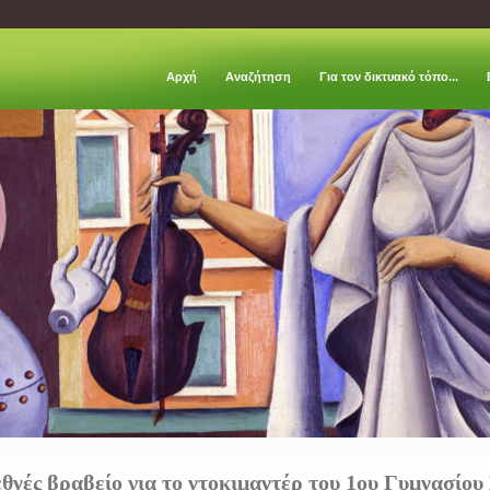
Αρχή
Aναζήτηση
Για τον δικτυακό τόπο...
εθνές βραβείο για το ντοκιμαντέρ του 1ου Γυμνασίο