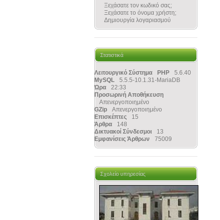
Ξεχάσατε τον κωδικό σας;
Ξεχάσατε το όνομα χρήστη;
Δημιουργία λογαριασμού
Στατιστικά
Λειτουργικό Σύστημα
PHP
5.6.40
MySQL
5.5.5-10.1.31-MariaDB
Ώρα
22:33
Προσωρινή Αποθήκευση
Απενεργοποιημένο
GZip
Απενεργοποιημένο
Επισκέπτες
15
Άρθρα
148
Δικτυακοί Σύνδεσμοι
13
Εμφανίσεις Άρθρων
75009
Σχολείο υπηρεσίας