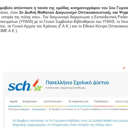
Βραβείο απέσπασε η ταινία της ομάδας κινηματογράφου του 1ου Γυμν
νάσιο, στον
2ο Διεθνή Μαθητικό Διαγωνισμό Οπτικοακουστικής και Ψηφ
ι ιστορία της πόλης σου». Τον διαγωνισμό διοργάνωσε η Εκπαιδευτική Ραδι
κευμάτων (ΥΠΑΙΘ) με το Γενικό Συμβούλιο Βιβλιοθηκών του ΥΠΑΙΘ, το Ιόνι
ίου, τα Γενικά Αρχεία του Κράτους (Γ.Α.Κ.) και το Εθνικό Κέντρο Οπτικοα
ΟΜΕ Α.Ε.).