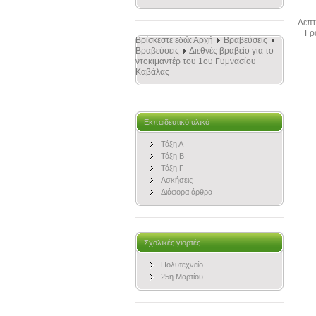
Λεπτ
Γρ
Βρίσκεστε εδώ:
Αρχή
Βραβεύσεις
Βραβεύσεις
Διεθνές βραβείο για το
ντοκιμαντέρ του 1ου Γυμνασίου
Καβάλας
Εκπαιδευτικό υλικό
Τάξη Α
Τάξη Β
Τάξη Γ
Ασκήσεις
Διάφορα άρθρα
Σχολικές γιορτές
Πολυτεχνείο
25η Μαρτίου