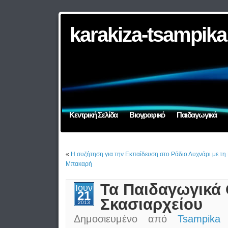
karakiza-tsampika
Κεντρική Σελίδα
Βιογραφικό
Παιδαγωγικά
«
Η συζήτηση για την Εκπαίδευση στο Ράδιο Λυχνάρι με τη
Μπακαρή
Τα Παιδαγωγικά 
Ιουν
21
Σκασιαρχείου
2013
Δημοσιευμένο από
Tsampika 