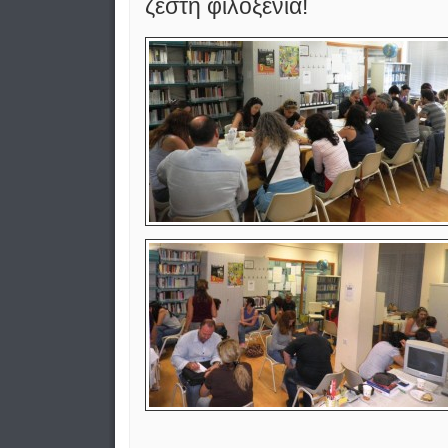
ζεστή φιλοξενία!