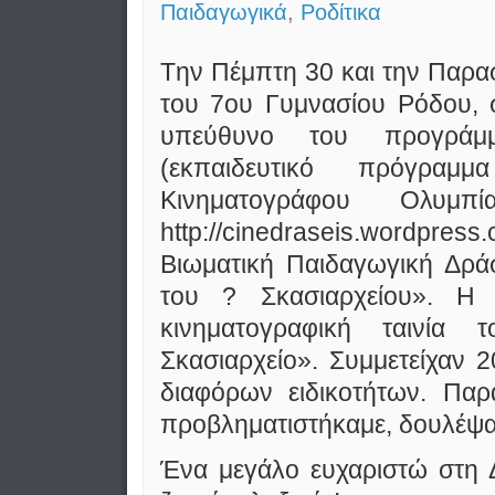
Παιδαγωγικά
,
Ροδίτικα
Tην Πέμπτη 30 και την Παρα
του 7ου Γυμνασίου Ρόδου, 
υπεύθυνο του προγράμμ
(εκπαιδευτικό πρόγρα
Κινηματογράφου Ολυμ
http://cinedraseis.wordpres
Βιωματική Παιδαγωγική Δρά
του ? Σκασιαρχείου». 
κινηματογραφική ταινία
Σκασιαρχείο». Συμμετείχαν 2
διαφόρων ειδικοτήτων. Παρα
προβληματιστήκαμε, δουλέψαμ
Ένα μεγάλο ευχαριστώ στη 