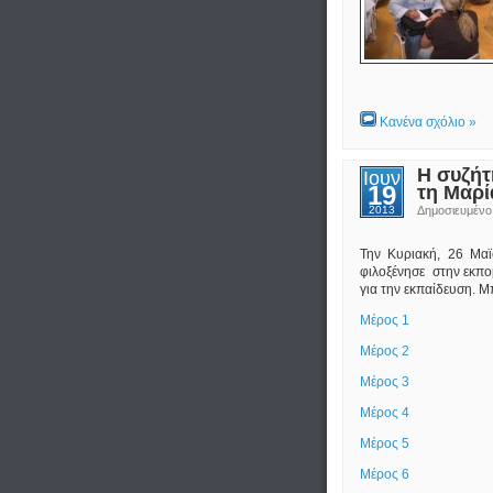
Κανένα σχόλιο »
Η συζήτ
Ιουν
19
τη Μαρ
2013
Δημοσιευμέν
Την Κυριακή, 26 Μα
φιλοξένησε στην εκπ
για την εκπαίδευση. Μ
Μέρος 1
Μέρος 2
Μέρος 3
Μέρος 4
Μέρος 5
Μέρος 6