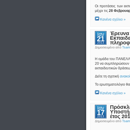
Οι προτάσεις των εκ
μέχρι τις
28 Φεβρουαρ
Κανένα σχόλιο »
Έρευνα 
Ιαν
21
Εκπαιδε
πληροφο
2013
Δημοσιευμένο από
Tsamp
Η ομάδα του ΠΑΝΕΛΛΗ
20 να συμπληρώσουν 
εκπαιδευτικών δράσεω
Δείτε τη σχετική
ανακο
Το ερωτηματολόγιο θα
Κανένα σχόλιο »
Πρόσκλ
Ιαν
17
Υποστή
έτος 20
2013
Δημοσιευμένο από
Tsamp