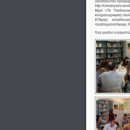
(εκπαιδευτικό πρόγρα
http://cinedraseis.w
θέμα «Τα Παιδαγωγ
κινηματογραφική ταινί
Β?θμιας εκπαίδευσ
προβληματιστήκαμε, δ
Ένα μεγάλο ευχαριστώ 