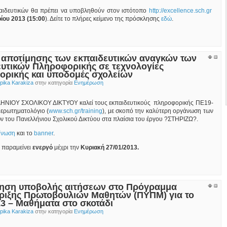
παιδευτικών θα πρέπει να υποβληθούν στον ιστότοπο
http://excellence.sch.gr
ίου 2013 (15:00
). Δείτε το πλήρες κείμενο της πρόσκλησης
εδώ
.
αποτίμησης των εκπαιδευτικών αναγκών των
υτικών Πληροφορικής σε τεχνολογίες
ρικής και υποδομές σχολείων
ika Karakiza
στην κατηγορία
Ενημέρωση
ΝΙΟΥ ΣΧΟΛΙΚΟΥ ΔΙΚΤΥΟΥ καλεί τους εκπαιδευτικούς πληροφορικής ΠΕ19-
ερωτηματολόγιο (
www.sch.gr/training
), με σκοπό την καλύτερη οργάνωση των
ν του Πανελλήνιου Σχολικού Δικτύου στα πλαίσια του έργου ?ΣTΗΡΙΖΩ?.
ίνωση
και το
banner
.
 παραμείνει
ενεργό
μέχρι την
Κυριακή
27/01/2013.
ηση υποβολής αιτήσεων στο Πρόγραμμα
ριξης Πρωτοβουλιών Μαθητών (ΠΥΠΜ) για το
13 – Μαθήματα στο σκοτάδι
ika Karakiza
στην κατηγορία
Ενημέρωση