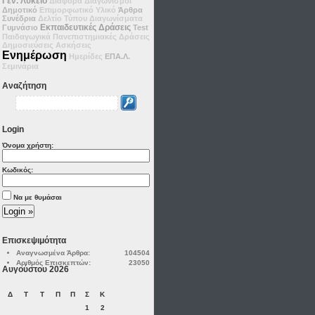
Γεν. Λύκειο
Διάφορα
Διαγωνισμοί
Δημοτικό
Επιμορφωτικό Υλικό
Άρθρα
Συνέδρια
Δελτίο Τύπου
Διαγωνίσματα
Εκπαιδευτικές Δράσεις
Γυμνάσιο
Test
Παιδαγωγικά
Πανεπιστημιακές Δράσεις
Δημοσιεύσεις
Ασκήσεις
Ενημέρωση
Ημερίδες
ΕΠΑ.Λ.
Σεμινάρια
Αναζήτηση
Login
Όνομα χρήστη:
Κωδικός:
Να με θυμάσαι
Επισκεψιμότητα
Αναγνωσμένα Άρθρα:
104504
Αριθμός Επισκεπτών:
23050
Αυγούστου 2026
Δ
Τ
Τ
Π
Π
Σ
Κ
1
2