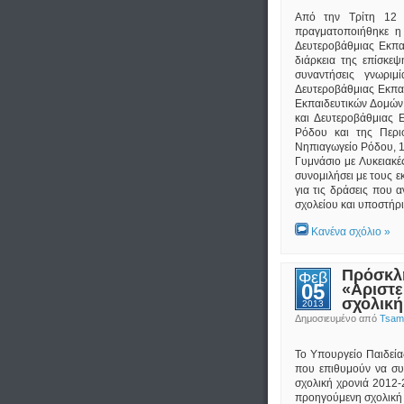
Από την Τρίτη 12 
πραγματοποιήθηκε η
Δευτεροβάθμιας Εκπα
διάρκεια της επίσκεψ
συναντήσεις γνωρι
Δευτεροβάθμιας Εκπα
Εκπαιδευτικών Δομών,
και Δευτεροβάθμιας 
Ρόδου και της Περιφ
Νηπιαγωγείο Ρόδου, 
Γυμνάσιο με Λυκειακέ
συνομιλήσει με τους ε
για τις δράσεις που 
σχολείου και υποστήρι
Κανένα σχόλιο »
Πρόσκλ
Φεβ
05
«Αριστε
σχολική
2013
Δημοσιευμένο από
Tsamp
Το Υπουργείο Παιδεία
που επιθυμούν να συ
σχολική χρονιά 2012-
προηγούμενη σχολική 