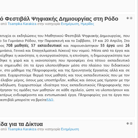
ό Φεστιβάλ Ψηφιακής Δημιουργίας στη Ρόδο
ο από
Tsampika Karakiza
στην κατηγορία
Ενημέρωση
,
Ημερίδες
ιτυχία οι εκδηλώσεις του Μαθητικού Φεστιβάλ Ψηφιακής Δημιουργίας, που
 5ο Γυμνάσιο Ρόδου, την Παρασκευή και το Σαββατο, 19 και 20 Απρίλη. Στο
ρος
708 μαθητές
,
57 εκπαιδευτικοί
και παρουσιάστηκαν
55 έργα
από
26
μνάσια, Γενικά και Επαγγελματικά Λύκεια) του νομού. Μέσα από τα έργα και
είχθηκε η ικανότητα, η συνεργατικότητα, η επινόηση, η δημιουργικότητα των
ηκε η χαρά και η ικανοποίηση που προσφέρει ένα τέτοιο εκπαιδευτικό
να σημειωθεί ότι τα έργα υλοποιήθηκαν μέσα στο πλαίσιο του διδακτικού
, στο μάθημα της Πληροφορικής και της Ερευνητικής Εργασίας αλλά και σε
ατα. Ευχαριστούμε θερμά τους μαθητές και τους εκπαιδευτικούς που με τον
 έλαβαν μέρος, όσους μας υποστήριξαν, καθώς και όσους μας τίμησαν με την
εκδήλωση. Ευχαριστούμε ιδιαίτερα τους εκπαιδευτικούς Πληροφορικής που
ήγησαν τις ομάδες των μαθητών σε κάθε σχολείο, ώστε να υλοποιήσουν και
αιτέρως ενδιαφέροντα και εντυπωσιακά έργα. Πληροφορίες για τα έργα που
εστιβάλ μπορείτε να βρείτε
ΕΔΩ
.
ίδα για τα Δίκτυα
ο από
Tsampika Karakiza
στην κατηγορία
Ενημέρωση