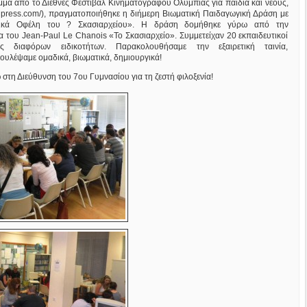
μμα από το Διεθνές Φεστιβάλ Κινηματογράφου Ολυμπίας για παιδιά και νέους,
ordpress.com/), πραγματοποιήθηκε η διήμερη Βιωματική Παιδαγωγική Δράση με
ικά Οφέλη του ? Σκασιαρχείου». Η δράση δομήθηκε γύρω από την
α του Jean-Paul Le Chanois «Το Σκασιαρχείο». Συμμετείχαν 20 εκπαιδευτικοί
ης διαφόρων ειδικοτήτων. Παρακολουθήσαμε την εξαιρετική ταινία,
ουλέψαμε ομαδικά, βιωματικά, δημιουργικά!
στη Διεύθυνση του 7ου Γυμνασίου για τη ζεστή φιλοξενία!