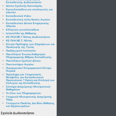
Εκπαίδευσης Δωδεκανήσου
Δίκτυο Σχολικής Καινοτομίας
Εγκυκλοπαίδεια για υπολογιστές και
internet
Εκπαιδευτικά Video
Εκπαιδευτική πύλη Νοτίου Αιγαίου
Εκπαιδευτικό Δίκτυο Ενημέρωσης
Alfavita
Ελληνική εγκυκλοπαίδεια
Ιστοσελίδα της Μάθησης
ΚΕ.ΠΛΗ.ΝΕ.Τ Νότιας Δωδεκανήσου
ΚΕ.ΠΛΗ.ΝΕ.Τ. Ηλείας
Κέντρο Πρόληψης των Εξαρτήσεων και
Προαγωγής της Υγείας
Παιδαγωγικό Ινστιτούτο
Πανελλήνια Ένωση Καθηγητών
Πληροφορικής Β/θμιας Εκπαίδευσης
Πανελλήνιο Σχολικό Δίκτυο
Πανεπιστήμιο Αιγαίου
Περιφερειακό Επιμορφωτικό Κέντρο
Πειραιά
Πρόσληψη και Υπηρεσιακές
Μεταβολές του Εκπαιδευτικού
Προσωπικού ? Κρίση και Επιλογή των
Στελεχών της Εκπαίδευσης
Σύστημα Διαχείρισης Ηλεκτρονικών
Μαθημάτων
Το Στέκι των Πληροφορικών
Υπηρεσία Ηλεκτρονικής Διαχείρισης
Τάξης
Υπουργείο Παιδείας Δια Βίου Μάθησης
και Θρησκευμάτων
Σχολεία Δωδεκανήσου