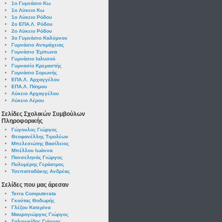
1ο Γυμνάσιο Κω
1ο Λύκειο Κω
1ο Λύκειο Ρόδου
2ο ΕΠΑ.Λ. Ρόδου
2ο Λύκειο Ρόδου
3ο Γυμνάσιο Καλύμνου
Γυμνάσιο Αντιμάχειας
Γυμνάσιο Έμπωνα
Γυμνάσιο Ιαλυσού
Γυμνασίο Κρεμαστής
Γυμνάσιο Σορωνής
ΕΠΑ.Λ. Αρχαγγέλου
ΕΠΑ.Λ. Πάτμου
Λύκειο Αρχαγγέλου
Λύκειο Λέρου
Σελίδες Σχολικών Συμβούλων
Πληροφορικής
Γώγουλος Γιώργος
Θεοφανέλλης Τιμολέων
Μπελεσιώτης Βασίλειος
Μπέλλου Ιωάννα
Πανσεληνάς Γιώργος
Πολυμέρης Γεράσιμος
Τσεπαπαδάκης Ανδρέας
Σελίδες που μας άρεσαν
Terra Computerata
Γκούτας Θοδωρής
Γλέζου Κατερίνα
Μαυρογιώργος Γιώργος
Σαλονικίδης Γιάννης