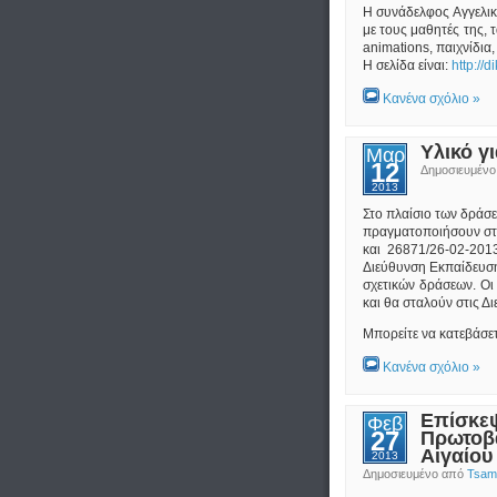
Η συνάδελφος Αγγελικ
με τους μαθητές της, τ
animations, παιχνίδια,
Η σελίδα είναι:
http://d
Κανένα σχόλιο »
Υλικό γ
Μαρ
12
Δημοσιευμέν
2013
Στο πλαίσιο των δράσε
πραγματοποιήσουν στι
και 26871/26-02-201
Διεύθυνση Εκπαίδευση
σχετικών δράσεων. Οι
και θα σταλούν στις Δ
Μπορείτε να κατεβάσετ
Κανένα σχόλιο »
Επίσκεψ
Φεβ
27
Πρωτοβά
Αιγαίου
2013
Δημοσιευμένο από
Tsamp