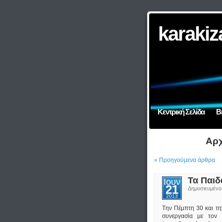
karakiz
Κεντρική Σελίδα
Β
Αρχ
« Προηγούμενα άρθρα
Τα Παιδ
Ιουν
21
Δημοσιευμέν
2013
Tην Πέμπτη 30 και τ
συνεργασία με τον