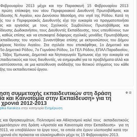
Φεβρουαρίου 2013 μέχρι και την Παρασκευή 15 Φεβρουαρίου 2013
 πρώτη επίσκεψη του νέου Περιφερειακού Διευθυντή Πρωτοβάθμιας και
ίδευσης Ν. Αιγαίου, κου Διονύσιου Μεσσάρη, στο νησί της Ρόδου. Κατά τη
ής του ο Περιφερειακός Διευθυντής είχε την ευκαιρία να πραγματοποιήσει
μίας και εργασίας με τους Σχολικούς Συμβούλους Πρωτοβάθμιας και
ίδευσης Δωδεκανήσου, τους Διευθυντές Εκπαίδευσης, τους υπευθύνους των
 καθώς επίσης και να επισκεφτεί διάφορες σχολικές μονάδες Πρωτοβάθμιας
Εκπαίδευσης του νησιού. Συναντήθηκε επίσης με εκπροσώπους του Δήμου
έρειας Νοτίου Αιγαίου. Στα σχολεία που επισκέφθηκε, 1ο Δημοτικό και
15ο Δημοτικό Ρόδου, 7ο Γυμνάσιο Ρόδου, 1ο ΓΕΛ Ρόδου, ΕΠΑΛ Παραδεισίου,
ς Τάξεις Έμπωνας, Δημοτικό και Νηπιαγωγείο Έμπωνας είχε την ευκαιρία να
κπαιδευτικούς και τους διευθυντές, να ενημερωθεί για τα προβλήματα αλλά και
αναπτύσσονται, σε μια κατεύθυνση ανάδειξης του θετικού στίγματος του κάθε
ξης του εκπαιδευτικού έργου.
ηση συμμετοχής εκπαιδευτικών στη δράση
ία και Καινοτομία στην Εκπαίδευση» για τη
 χρονιά 2012-2013
ika Karakiza
στην κατηγορία
Ενημέρωση
ς και Θρησκευμάτων, Πολιτισμού και Αθλητισμού καλεί τους εκπαιδευτικούς
μμετάσχουν στη δράση «Αριστεία και Καινοτομία στην Εκπαίδευση» για τη
2013, να υποβάλλουν τα έργα τους, τα οποία είτε έχουν υλοποιηθεί κατά την
χρονιά είτε πρόκειται να ολοκληρωθούν μέχρι τις 15 Φεβρουαρίου 2013.