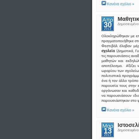
Κανένα σχόλιο »
Μαθητικ
Απρ
30
Δημοσιευμέν
2013
Ολοκληρώθηκαν με επ
πραγματοποιήθηκε στο
Φεστιβάλ έλαβαν μέ
σχολεία
(Δημοτικά, Γυ
τις παρουσιάσεις αναδ
μαθητών και εκδηλώθ
αποτέλεσμα. Αξίζει 
ωραρίου των σχολείων
πολιτιστικά προγράμμ
ένα ή τον άλλο τρόπο
παρουσία τους στην 
οργάνωσαν και καθοδ
να παρουσιάσουν ιδι
παρουσιάστηκαν στο φ
Κανένα σχόλιο »
Ιστοσελ
Μαρ
13
Δημοσιευμέν
2013