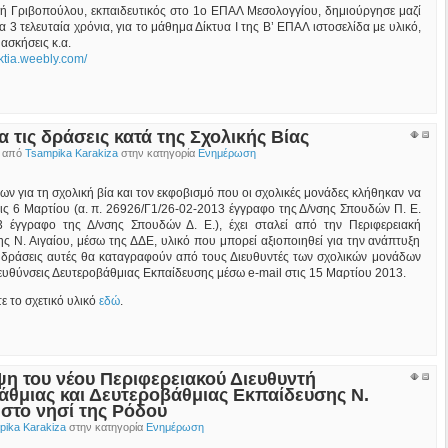
ή Γριβοπούλου, εκπαιδευτικός στο 1ο ΕΠΑΛ Μεσολογγίου, δημιούργησε μαζί
α 3 τελευταία χρόνια, για το μάθημα Δίκτυα Ι της Β’ ΕΠΑΛ ιστοσελίδα με υλικό,
 ασκήσεις κ.α.
iktia.weebly.com/
ια τις δράσεις κατά της Σχολικής Βίας
ο από
Tsampika Karakiza
στην κατηγορία
Ενημέρωση
ων για τη σχολική βία και τον εκφοβισμό που οι σχολικές μονάδες κλήθηκαν να
ς 6 Μαρτίου (α. π. 26926/Γ1/26-02-2013 έγγραφο της Δ/νσης Σπουδών Π. Ε.
3 έγγραφο της Δ/νσης Σπουδών Δ. Ε.), έχει σταλεί από την Περιφερειακή
ς Ν. Αιγαίου, μέσω της ΔΔΕ, υλικό που μπορεί αξιοποιηθεί για την ανάπτυξη
 δράσεις αυτές θα καταγραφούν από τους Διευθυντές των σχολικών μονάδων
ιευθύνσεις Δευτεροβάθμιας Εκπαίδευσης μέσω e-mail στις 15 Μαρτίου 2013.
ε το σχετικό υλικό
εδώ
.
η του νέου Περιφερειακού Διευθυντή
θμιας και Δευτεροβάθμιας Εκπαίδευσης Ν.
 στο νησί της Ρόδου
ika Karakiza
στην κατηγορία
Ενημέρωση