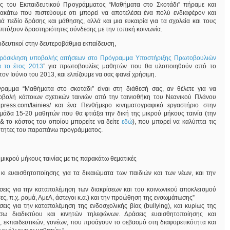
ς του Εκπαιδευτικού Προγράμματος “Μαθήματα στο Σκοτάδι” πήραμε και
ακάτω που πιστεύουμε οτι μπορεί να αποτελέσει ένα πολύ ενδιαφέρον και
ιά πεδίο δράσης και μάθησης, αλλά και μια ευκαιρία για τα σχολεία και τους
πτύξουν δραστηριότητες σύνδεσης με την τοπική κοινωνία.
ιδευτικοί στην δευτεροβάθμια εκπαίδευση,
ρόσκληση υποβολής αιτήσεων στο Πρόγραμμα Υποστήριξης Πρωτοβουλιών
 το έτος 2013
” για πρωτοβουλίες μαθητών που θα υλοποιηθούν από το
ον Ιούνιο του 2013, και ελπίζουμε να σας φανεί χρήσιμη.
γραμμα “Μαθήματα στο σκοτάδι” είναι στη διάθεσή σας, αν θέλετε για να
βολή κάποιων σχετικών ταινιών από την ταινιοθήκη του Νεανικού Πλάνου
ordpress.com/tainies/ και ένα Πενθήμερο κινηματογραφικό εργαστήριο στην
ομάδα 15-20 μαθητών που θα φτιάξει την δική της μικρού μήκους ταινία (την
& το κόστος του οποίου μπορείτε να δείτε
εδώ
), που μπορεί να καλύπτει τις
νότητες του παραπάνω προγράμματος.
μικρού μήκους ταινίας με τις παρακάτω θεματικές
κι ευαισθητοποίησης για τα δικαιώματα των παιδιών και των νέων, και την
σεις για την καταπολέμηση των διακρίσεων και του κοινωνικού αποκλεισμού
τες, π.χ. ρομά, ΑμεΑ, άστεγοι κ.α.) και την προώθηση της ενσωμάτωσης”
εις για την καταπολέμηση της ενδοσχολικής βίας (bullying), και κυρίως της
σω διαδικτύου και κινητών τηλεφώνων. Δράσεις ευαισθητοποίησης και
, εκπαιδευτικών, γονέων, που προάγουν το σεβασμό στη διαφορετικότητα και