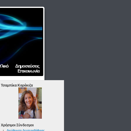
Υλικό
Δημοσιεύσεις
Επικοινωνία
Τσαμπίκα Καράκιζα
Χρήσιμοι Σύνδεσμοι
Διεύθυνση Δευτεροβάθμιας