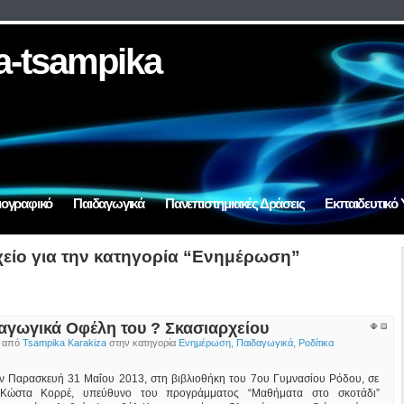
a-tsampika
ιογραφικό
Παιδαγωγικά
Πανεπιστημιακές Δράσεις
Εκπαιδευτικό 
είο για την κατηγορία “Ενημέρωση”
αγωγικά Οφέλη του ? Σκασιαρχείου
ο από
Tsampika Karakiza
στην κατηγορία
Ενημέρωση
,
Παιδαγωγικά
,
Ροδίτικα
ην Παρασκευή 31 Μαΐου 2013, στη βιβλιοθήκη του 7ου Γυμνασίου Ρόδου, σε
 Κώστα Κορρέ, υπεύθυνο του προγράμματος “Μαθήματα στο σκοτάδι”