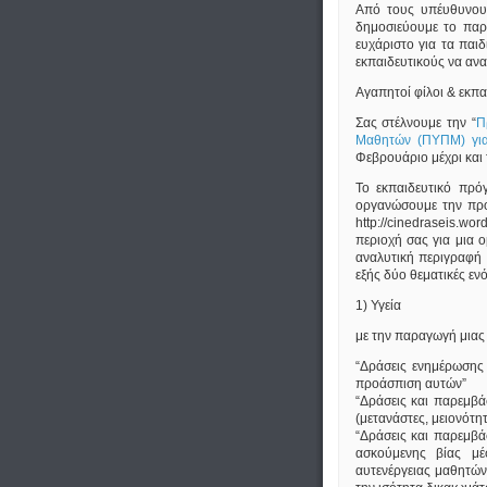
Από τους υπέυθυνου
δημοσιεύουμε το παρ
ευχάριστο για τα παιδ
εκπαιδευτικούς να ανα
Αγαπητοί φίλοι & εκπα
Σας στέλνουμε την “
Π
Μαθητών (ΠΥΠΜ) για
Φεβρουάριο μέχρι και τ
Το εκπαιδευτικό πρό
οργανώσουμε την προ
http://cinedraseis.w
περιοχή σας για μια 
αναλυτική περιγραφή 
εξής δύο θεματικές ε
1) Υγεία
με την παραγωγή μιας 
“Δράσεις ενημέρωσης 
προάσπιση αυτών”
“Δράσεις και παρεμβά
(μετανάστες, μειονότη
“Δράσεις και παρεμβάσ
ασκούμενης βίας μέ
αυτενέργειας μαθητών