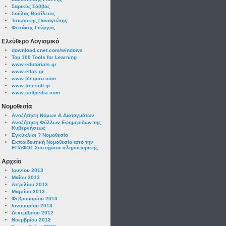
Σαρικάς Σάββας
Σούλας Βασίλειος
Τσιωτάκης Παναγιώτης
Φεσάκης Γιώργος
Ελεύθερο Λογισμικό
download.cnet.com/windows
Top 100 Tools for Learning
www.edutorials.gr
www.ellak.gr
www.fileguru.com
www.freesoft.gr
www.softpedia.com
Νομοθεσία
Αναζήτηση Νόμων & Διαταγμάτων
Αναζήτηση Φύλλων Εφημερίδων της
Κυβερνήσεως
Εγκύκλιοι ? Νομοθεσία
Εκπαιδευτική Νομοθεσία από την
ΕΠΑΦΟΣ Συστήματα πληροφορικής
Αρχείο
Ιουνίου 2013
Μαΐου 2013
Απριλίου 2013
Μαρτίου 2013
Φεβρουαρίου 2013
Ιανουαρίου 2013
Δεκεμβρίου 2012
Νοεμβρίου 2012