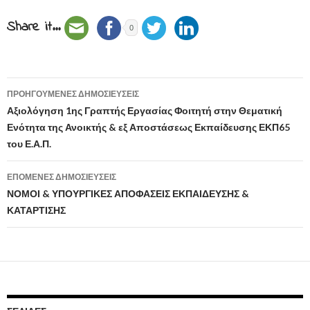
Share it...
0
ΠΡΟΗΓΟΎΜΕΝΕΣ ΔΗΜΟΣΙΕΎΣΕΙΣ
Πλοήγηση
Αξιολόγηση 1ης Γραπτής Εργασίας Φοιτητή στην Θεματική
Ενότητα της Ανοικτής & εξ Αποστάσεως Εκπαίδευσης ΕΚΠ65
άρθρων
του Ε.Α.Π.
ΕΠΌΜΕΝΕΣ ΔΗΜΟΣΙΕΎΣΕΙΣ
ΝΟΜΟΙ & ΥΠΟΥΡΓΙΚΕΣ ΑΠΟΦΑΣΕΙΣ ΕΚΠΑΙΔΕΥΣΗΣ &
ΚΑΤΑΡΤΙΣΗΣ