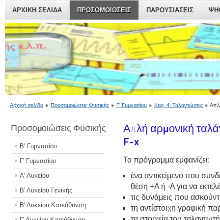
ΑΡΧΙΚΗ ΣΕΛΙΔΑ
ΠΡΟΣΟΜΟΙΏΣΕΙΣ
ΠΑΡΟΥΣΙΆΣΕΙΣ
ΨΗ
Αρχική σελίδα
Προσομοιώσεις Φυσικής
Γ' Γυμνασίου
Κεφ. 4: Ταλαντώσεις
Απλ
Απλή αρμονική ταλά
Προσομοιώσεις Φυσικής
F-x
Β' Γυμνασίου
Το πρόγραμμα
εμφανίζει:
Γ' Γυμνασίου
ένα αντικείμενο που συνδέ
Α' Λυκείου
θέση +Α ή -Α για να εκτελέ
Β' Λυκείου Γενικής
τις δυνάμεις που ασκούντα
Β' Λυκείου Κατεύθυνση
τη αντίστοιχη γραφική π
τα στοιχεία του ταλαντωτή
Γ' Λυκείου Κατεύθυνση