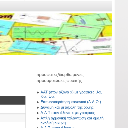
πρόσφατες/διορθωμένες
προσομοιώσεις φυσικής
ΑΑΤ (στον άξονα x) με γραφικές U-x,
K-x, E-x.
Εκπυρσοκρότηση κανονιού (Α.Δ.Ο.)
Δύναμη και μεταβολή της ορμής
Α.Α.Τ στον άξονα x με γραφικές
Απλή αρμονική ταλάντωση και ομαλή
κυκλική κίνηση
A.A.T. στον άξονα x