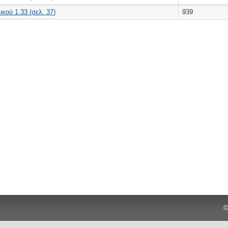
κού 1.33 (σελ. 37)
939
©