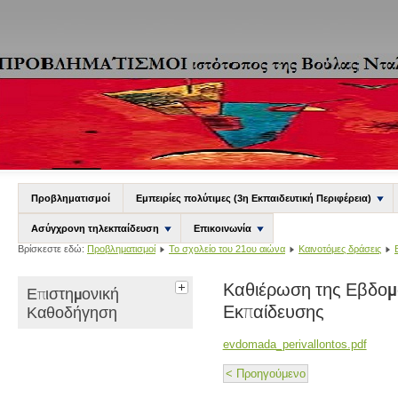
Προβληματισμοί
Εμπειρίες πολύτιμες (3η Εκπαιδευτική Περιφέρεια)
Ασύγχρονη τηλεκπαίδευση
Επικοινωνία
Βρίσκεστε εδώ:
Προβληματισμοί
Το σχολείο του 21ου αιώνα
Καινοτόμες δράσεις
Καθιέρωση της Εβδομ
Επιστημονική
Εκπαίδευσης
Καθοδήγηση
evdomada_perivallontos.pdf
< Προηγούμενο