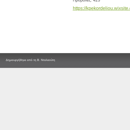
Προβολές: 425
https://kpekordeliou.wixsite
Δημιουργήθηκε από τη Β. Νταλαούτη