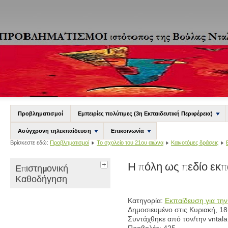
Προβληματισμοί
Εμπειρίες πολύτιμες (3η Εκπαιδευτική Περιφέρεια)
Ασύγχρονη τηλεκπαίδευση
Επικοινωνία
Βρίσκεστε εδώ:
Προβληματισμοί
Το σχολείο του 21ου αιώνα
Καινοτόμες δράσεις
Η πόλη ως πεδίο εκπ
Επιστημονική
Καθοδήγηση
Κατηγορία:
Εκπαίδευση για την
Δημοσιευμένο στις Κυριακή, 1
Συντάχθηκε από τον/την vntala