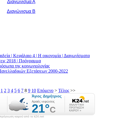
Διαγώνισμα Α
Διαγώνισμα Β
.
αιδεία | Κεφάλαιο 4 | Η οικονομία | Διαγωνίσματα
εις 2018 | Πρόγραμμα
ρόσωπα της κοινωνιολογίας
 Πανελλαδικών Εξετάσεων 2000-2022
1
2
3
4
5
6
7
8
9
10
Επόμενο
>
Τέλος
>>
πρόγνωση καιρού από το k24.net