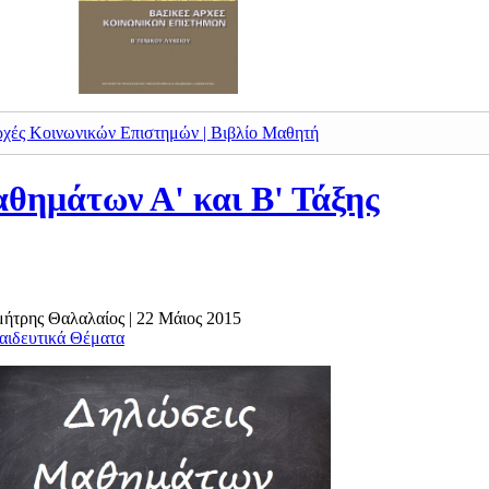
Αρχές Κοινωνικών Επιστημών | Βιβλίο Μαθητή
θημάτων Α' και Β' Τάξης
ημήτρης Θαλαλαίος
|
22 Μάιος 2015
αιδευτικά Θέματα