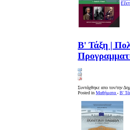
Εξετ
Β' Τάξη | Πο
Προγραμματι
Συντάχθηκε απο τον/την Δ
Posted in
Μαθήματα
-
Β' Τά