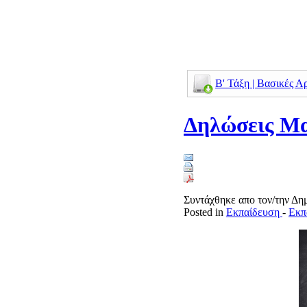
Β' Τάξη | Βασικές 
Δηλώσεις Μα
Συντάχθηκε απο τον/την Δ
Posted in
Εκπαίδευση
-
Εκπ