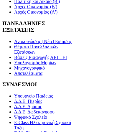
Πολιτική και Δίκαιο (Β')
Αρχές Οικονομίας (Β')
Αρχές Οικονομίας (Α')
ΠΑΝΕΛΛΗΝΙΕΣ
ΕΞΕΤΑΣΕΙΣ
Ανακοινώσεις | Νέα | Ειδήσεις
Θέματα Πανελλαδικών
Εξετάσεων
Βάσεις Εισαγωγής ΑΕΙ-ΤΕΙ
Υπολογισμός Μορίων
Μηχανογραφικό
Αποτελέσματα
ΣΥΝΔΕΣΜΟΙ
Υπουργείο Παιδείας
Δ.Δ.Ε. Πιερίας
Δ.Δ.Ε. Δράμας
Δ.Δ.Ε. Δωδεκανήσου
Ψηφιακό Σχολείο
E-Class Ηλεκτρονική Σχολική
Τάξη