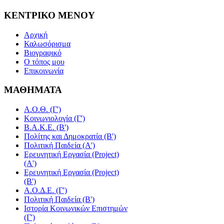
ΚΕΝΤΡΙΚΟ
ΜΕΝΟΥ
Αρχική
Καλωσόρισμα
Βιογραφικό
Ο τόπος μου
Επικοινωνία
ΜΑΘΗΜΑΤΑ
Α.Ο.Θ. (Γ')
Κοινωνιολογία (Γ')
Β.Α.Κ.Ε. (Β')
Πολίτης και Δημοκρατία (Β')
Πολιτική Παιδεία (A')
Ερευνητική Εργασία (Project)
(Α')
Ερευνητική Εργασία (Project)
(Β')
Α.Ο.Δ.Ε. (Γ')
Πολιτική Παιδεία (Β')
Ιστορία Κοινωνικών Επιστημών
(Γ')