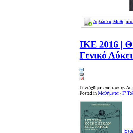
Δηλώσεις Μαθημάτων
ΙΚΕ 2016 | 
Γενικό Λύκε
Συντάχθηκε απο τον/την Δ
Posted in
Μαθήματα
-
Γ' Τά
Ιστο