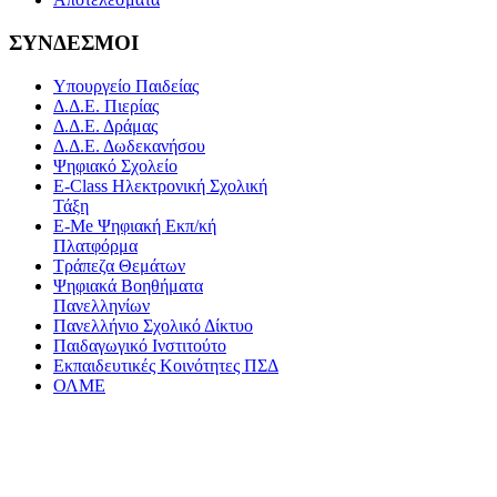
ΣΥΝΔΕΣΜΟΙ
Υπουργείο Παιδείας
Δ.Δ.Ε. Πιερίας
Δ.Δ.Ε. Δράμας
Δ.Δ.Ε. Δωδεκανήσου
Ψηφιακό Σχολείο
E-Class Ηλεκτρονική Σχολική
Τάξη
E-Me Ψηφιακή Εκπ/κή
Πλατφόρμα
Τράπεζα Θεμάτων
Ψηφιακά Βοηθήματα
Πανελληνίων
Πανελλήνιο Σχολικό Δίκτυο
Παιδαγωγικό Ινστιτούτο
Εκπαιδευτικές Κοινότητες ΠΣΔ
ΟΛΜΕ