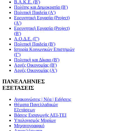
Β.Α.Κ.Ε. (Β')
Πολίτης και Δημοκρατία (Β')
Πολιτική Παιδεία (A')
Ερευνητική Εργασία (Project)
(Α')
Ερευνητική Εργασία (Project)
(Β')
Α.Ο.Δ.Ε. (Γ')
Πολιτική Παιδεία (Β')
Ιστορία Κοινωνικών Επιστημών
(Γ')
Πολιτική και Δίκαιο (Β')
Αρχές Οικονομίας (Β')
Αρχές Οικονομίας (Α')
ΠΑΝΕΛΛΗΝΙΕΣ
ΕΞΕΤΑΣΕΙΣ
Ανακοινώσεις | Νέα | Ειδήσεις
Θέματα Πανελλαδικών
Εξετάσεων
Βάσεις Εισαγωγής ΑΕΙ-ΤΕΙ
Υπολογισμός Μορίων
Μηχανογραφικό
Αποτελέσματα