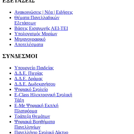
ΕΞΕΤΑΣΕΙΣ
Ανακοινώσεις | Νέα | Ειδήσεις
Θέματα Πανελλαδικών
Εξετάσεων
Βάσεις Εισαγωγής ΑΕΙ-ΤΕΙ
Υπολογισμός Μορίων
Μηχανογραφικό
Αποτελέσματα
ΣΥΝΔΕΣΜΟΙ
Υπουργείο Παιδείας
Δ.Δ.Ε. Πιερίας
Δ.Δ.Ε. Δράμας
Δ.Δ.Ε. Δωδεκανήσου
Ψηφιακό Σχολείο
E-Class Ηλεκτρονική Σχολική
Τάξη
E-Me Ψηφιακή Εκπ/κή
Πλατφόρμα
Τράπεζα Θεμάτων
Ψηφιακά Βοηθήματα
Πανελληνίων
Πανελλήνιο Σχολικό Δίκτυο