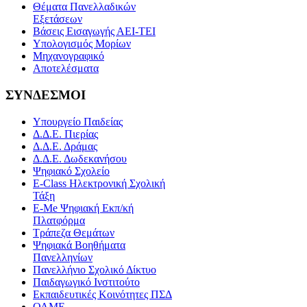
Θέματα Πανελλαδικών
Εξετάσεων
Βάσεις Εισαγωγής ΑΕΙ-ΤΕΙ
Υπολογισμός Μορίων
Μηχανογραφικό
Αποτελέσματα
ΣΥΝΔΕΣΜΟΙ
Υπουργείο Παιδείας
Δ.Δ.Ε. Πιερίας
Δ.Δ.Ε. Δράμας
Δ.Δ.Ε. Δωδεκανήσου
Ψηφιακό Σχολείο
E-Class Ηλεκτρονική Σχολική
Τάξη
E-Me Ψηφιακή Εκπ/κή
Πλατφόρμα
Τράπεζα Θεμάτων
Ψηφιακά Βοηθήματα
Πανελληνίων
Πανελλήνιο Σχολικό Δίκτυο
Παιδαγωγικό Ινστιτούτο
Εκπαιδευτικές Κοινότητες ΠΣΔ
ΟΛΜΕ