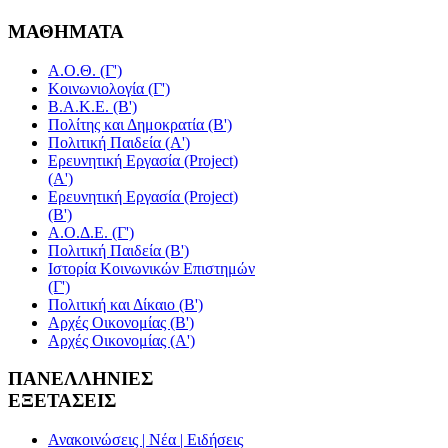
ΜΑΘΗΜΑΤΑ
Α.Ο.Θ. (Γ')
Κοινωνιολογία (Γ')
Β.Α.Κ.Ε. (Β')
Πολίτης και Δημοκρατία (Β')
Πολιτική Παιδεία (A')
Ερευνητική Εργασία (Project)
(Α')
Ερευνητική Εργασία (Project)
(Β')
Α.Ο.Δ.Ε. (Γ')
Πολιτική Παιδεία (Β')
Ιστορία Κοινωνικών Επιστημών
(Γ')
Πολιτική και Δίκαιο (Β')
Αρχές Οικονομίας (Β')
Αρχές Οικονομίας (Α')
ΠΑΝΕΛΛΗΝΙΕΣ
ΕΞΕΤΑΣΕΙΣ
Ανακοινώσεις | Νέα | Ειδήσεις