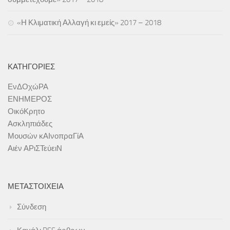
Εκδόσεις
«Η Κλιματική Αλλαγή κι εμείς» 2017 – 2018
Ήρθε Γράμμα στο Σχολείο
Ασκληπιάδες
ΚΑΤΗΓΟΡΊΕΣ
Asclipiada Magazine Vol.1
Asclipiada Magazine Vol. 2
ΕνΔΟχώΡΑ
ΕΝΗΜΕΡΟΣ
Asclipiada Magazine Vol. 3
ΟικόΚρητο
ΕΝΗΜΕΡΟΣ
Ασκληπιάδες
ΟικόΚρητο
Μουσών κΑΙνοπραΓίΑ
Αιέν ΑΡιΣΤεύειΝ
Αιτήσεις Συμμετοχής (Σεμινάρια/Δράσεις)
25.05.18 | Υποβολή Φόρμας Ολοκλήρωσης Προγράμματος Σχολ/
κών Δρ/των
ΜΕΤΑΣΤΟΙΧΕΊΑ
Ενημέρωση ΥΣΔ ΠΕ Χανίων για συμμετοχή σας σε Δράσεις/
Σύνδεση
Προγράμματα ΚΠΕ, etwinning, ΜΚΟ κτλ
Προεγγραφή στο Εθνικό Δίκτυο Αγωγής Υγείας