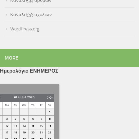
Κανάλι
RSS
άρθρων
Κανάλι
RSS
σχολίων
WordPress.org
MORE
Ημερολόγιο ΕΝΗΜΕΡΟΣ
AUGUST
2026
Mo
Tu
We
Th
Fr
Sa
1
3
4
5
6
7
8
10
11
12
13
14
15
17
18
19
20
21
22