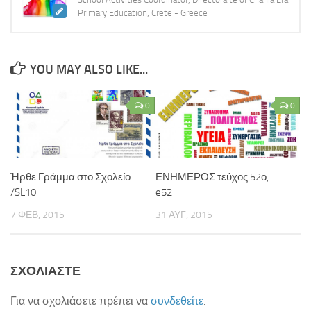
Primary Education, Crete - Greece
ΚΕ.ΣΥ.Π. Χανίων
ΓΡΑ.Σ.Ε.Π. Κολυμβαρίου
Εθνικό Δίκτυο Αγωγής Υγείας ΜΑΘΑΙΝΩ ΓΙΑ ΤΗ ΖΩΗ
YOU MAY ALSO LIKE...
Επιληψία/ Πρώτες Βοήθειες στο Σχολείο
Δημοτική Βιβλιοθήκη Χανίων
0
0
Πολυθεματικό Δίκτυο Περιβαλλοντικής Αγωγής
Προστασία από Υψηλή Ατμοσφαιρική Ρύπανση
ΚΠΕ Βάμου
Ήρθε Γράμμα στο Σχολείο
ΕΝΗΜΕΡΟΣ τεύχος 52ο,
/SL10
e52
ΚΠΕ Ανωγείων
7 ΦΕΒ, 2015
31 ΑΥΓ, 2015
ΚΠΕ Αρχανών
ΚΠΕ Ιεράπετρας
Μεσογειακό Αγρονομικό Ινστιτούτο Χανίων
ΣΧΟΛΙΆΣΤΕ
Μουσείο Φυσικής Ιστορίας Κρήτης
Για να σχολιάσετε πρέπει να
συνδεθείτε
.