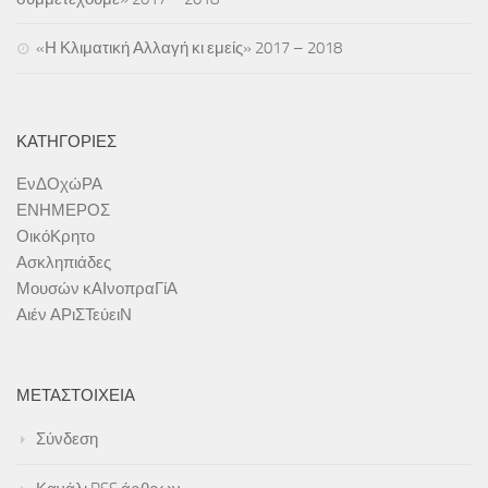
Εκδόσεις
«Η Κλιματική Αλλαγή κι εμείς» 2017 – 2018
Ήρθε Γράμμα στο Σχολείο
Ασκληπιάδες
ΚΑΤΗΓΟΡΊΕΣ
Asclipiada Magazine Vol.1
Asclipiada Magazine Vol. 2
ΕνΔΟχώΡΑ
ΕΝΗΜΕΡΟΣ
Asclipiada Magazine Vol. 3
ΟικόΚρητο
ΕΝΗΜΕΡΟΣ
Ασκληπιάδες
ΟικόΚρητο
Μουσών κΑΙνοπραΓίΑ
Αιέν ΑΡιΣΤεύειΝ
Αιτήσεις Συμμετοχής (Σεμινάρια/Δράσεις)
25.05.18 | Υποβολή Φόρμας Ολοκλήρωσης Προγράμματος Σχολ/
κών Δρ/των
ΜΕΤΑΣΤΟΙΧΕΊΑ
Ενημέρωση ΥΣΔ ΠΕ Χανίων για συμμετοχή σας σε Δράσεις/
Σύνδεση
Προγράμματα ΚΠΕ, etwinning, ΜΚΟ κτλ
Προεγγραφή στο Εθνικό Δίκτυο Αγωγής Υγείας