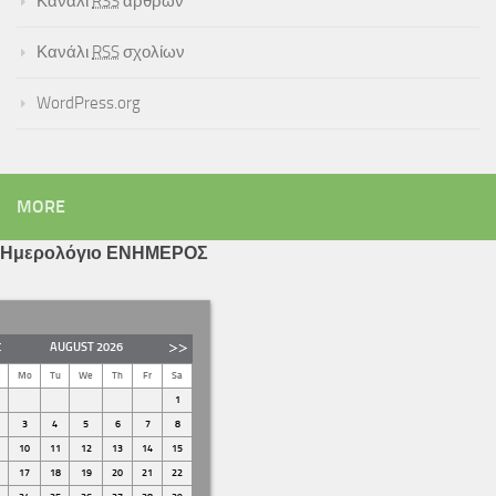
Κανάλι
RSS
άρθρων
Κανάλι
RSS
σχολίων
WordPress.org
MORE
Ημερολόγιο ΕΝΗΜΕΡΟΣ
AUGUST
2026
Mo
Tu
We
Th
Fr
Sa
1
3
4
5
6
7
8
10
11
12
13
14
15
17
18
19
20
21
22