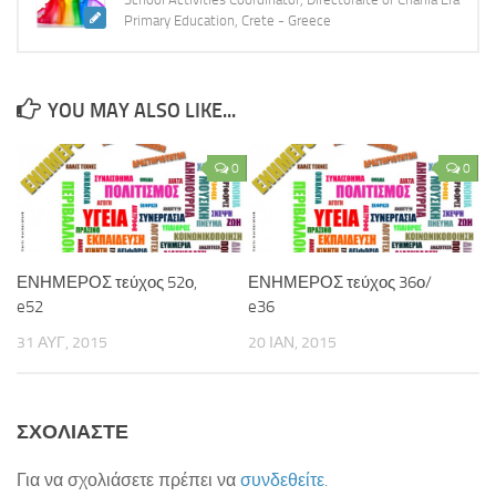
Primary Education, Crete - Greece
ΚΕ.ΣΥ.Π. Χανίων
ΓΡΑ.Σ.Ε.Π. Κολυμβαρίου
Εθνικό Δίκτυο Αγωγής Υγείας ΜΑΘΑΙΝΩ ΓΙΑ ΤΗ ΖΩΗ
YOU MAY ALSO LIKE...
Επιληψία/ Πρώτες Βοήθειες στο Σχολείο
Δημοτική Βιβλιοθήκη Χανίων
0
0
Πολυθεματικό Δίκτυο Περιβαλλοντικής Αγωγής
Προστασία από Υψηλή Ατμοσφαιρική Ρύπανση
ΚΠΕ Βάμου
ΕΝΗΜΕΡΟΣ τεύχος 52ο,
ΕΝΗΜΕΡΟΣ τεύχος 36ο/
e52
e36
ΚΠΕ Ανωγείων
31 ΑΥΓ, 2015
20 ΙΑΝ, 2015
ΚΠΕ Αρχανών
ΚΠΕ Ιεράπετρας
Μεσογειακό Αγρονομικό Ινστιτούτο Χανίων
ΣΧΟΛΙΆΣΤΕ
Μουσείο Φυσικής Ιστορίας Κρήτης
Για να σχολιάσετε πρέπει να
συνδεθείτε
.