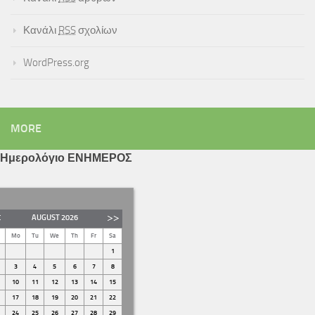
Κανάλι
RSS
σχολίων
WordPress.org
MORE
Ημερολόγιο ΕΝΗΜΕΡΟΣ
AUGUST
2026
Mo
Tu
We
Th
Fr
Sa
1
3
4
5
6
7
8
10
11
12
13
14
15
17
18
19
20
21
22
24
25
26
27
28
29