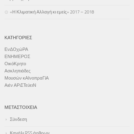
«Η Κλιματική Αλλαγή κι εμείς» 2017 – 2018
ΚΑΤΗΓΟΡΊΕΣ
ΕνΔΟχώΡΑ
ΕΝΗΜΕΡΟΣ
ΟικόΚρητο
Ασκληπιάδες
Μουσών κΑΙνοπραΓίΑ
Αιέν ΑΡιΣΤεύειΝ
ΜΕΤΑΣΤΟΙΧΕΊΑ
Σύνδεση
Κανάλι
RSS
άρθρων