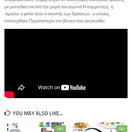
ΚΕ.ΣΥ.Π. Χανίων
με μοναδικό σκοπό την χαρά του αγώνα.Η συμμετοχή, η
άμιλλα ,η φιλία ήταν ο σκοπός των δράσεων , ο οποίος
ΓΡΑ.Σ.Ε.Π. Κολυμβαρίου
επιτεύχθηκε.Περισσότερα στο βίντεο που ακολουθεί.
Εθνικό Δίκτυο Αγωγής Υγείας ΜΑΘΑΙΝΩ ΓΙΑ ΤΗ ΖΩΗ
Επιληψία/ Πρώτες Βοήθειες στο Σχολείο
Δημοτική Βιβλιοθήκη Χανίων
Πολυθεματικό Δίκτυο Περιβαλλοντικής Αγωγής
Προστασία από Υψηλή Ατμοσφαιρική Ρύπανση
ΚΠΕ Βάμου
ΚΠΕ Ανωγείων
ΚΠΕ Αρχανών
ΚΠΕ Ιεράπετρας
YOU MAY ALSO LIKE...
Μεσογειακό Αγρονομικό Ινστιτούτο Χανίων
Μουσείο Φυσικής Ιστορίας Κρήτης
0
0