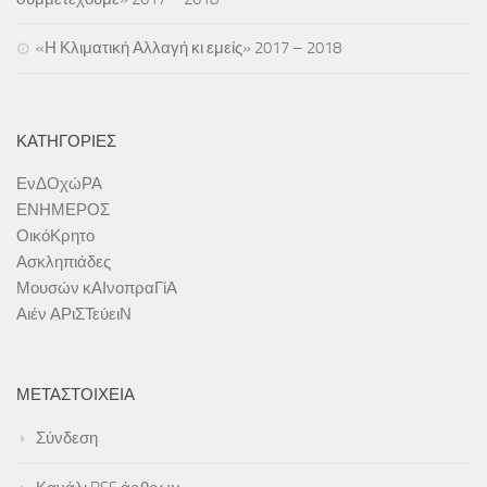
Εκδόσεις
«Η Κλιματική Αλλαγή κι εμείς» 2017 – 2018
Ήρθε Γράμμα στο Σχολείο
Ασκληπιάδες
ΚΑΤΗΓΟΡΊΕΣ
Asclipiada Magazine Vol.1
Asclipiada Magazine Vol. 2
ΕνΔΟχώΡΑ
ΕΝΗΜΕΡΟΣ
Asclipiada Magazine Vol. 3
ΟικόΚρητο
ΕΝΗΜΕΡΟΣ
Ασκληπιάδες
ΟικόΚρητο
Μουσών κΑΙνοπραΓίΑ
Αιέν ΑΡιΣΤεύειΝ
Αιτήσεις Συμμετοχής (Σεμινάρια/Δράσεις)
25.05.18 | Υποβολή Φόρμας Ολοκλήρωσης Προγράμματος Σχολ/
κών Δρ/των
ΜΕΤΑΣΤΟΙΧΕΊΑ
Ενημέρωση ΥΣΔ ΠΕ Χανίων για συμμετοχή σας σε Δράσεις/
Σύνδεση
Προγράμματα ΚΠΕ, etwinning, ΜΚΟ κτλ
Προεγγραφή στο Εθνικό Δίκτυο Αγωγής Υγείας