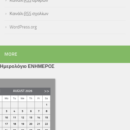
Κανάλι
RSS
άρθρων
Κανάλι
RSS
σχολίων
WordPress.org
MORE
Ημερολόγιο ΕΝΗΜΕΡΟΣ
AUGUST
2026
Mo
Tu
We
Th
Fr
Sa
1
3
4
5
6
7
8
10
11
12
13
14
15
17
18
19
20
21
22