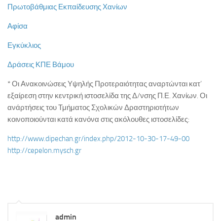
Πρωτοβάθμιας Εκπαίδευσης Χανίων
ΚΕ.ΣΥ.Π. Χανίων
Αφίσα
ΓΡΑ.Σ.Ε.Π. Κολυμβαρίου
Εθνικό Δίκτυο Αγωγής Υγείας ΜΑΘΑΙΝΩ ΓΙΑ ΤΗ ΖΩΗ
Εγκύκλιος
Επιληψία/ Πρώτες Βοήθειες στο Σχολείο
Δράσεις ΚΠΕ Βάμου
Δημοτική Βιβλιοθήκη Χανίων
* Οι Ανακοινώσεις Υψηλής Προτεραιότητας αναρτώνται κατ’
Πολυθεματικό Δίκτυο Περιβαλλοντικής Αγωγής
εξαίρεση στην κεντρική ιστοσελίδα της Δ/νσης Π.Ε. Χανίων. Οι
ανάρτήσεις του Τμήματος Σχολικών Δραστηριοτήτων
Προστασία από Υψηλή Ατμοσφαιρική Ρύπανση
κοινοποιούνται κατά κανόνα στις ακόλουθες ιστοσελίδες:
ΚΠΕ Βάμου
http://www.dipechan.gr/index.php/2012-10-30-17-49-00
ΚΠΕ Ανωγείων
http://cepelon.mysch.gr
ΚΠΕ Αρχανών
ΚΠΕ Ιεράπετρας
Μεσογειακό Αγρονομικό Ινστιτούτο Χανίων
Μουσείο Φυσικής Ιστορίας Κρήτης
admin