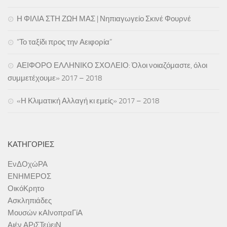
Η ΦΙΛΙΑ ΣΤΗ ΖΩΗ ΜΑΣ | Νηπιαγωγείο Σκινέ Φουρνέ
“Το ταξίδι προς την Αειφορία”
ΑΕΙΦΟΡΟ ΕΛΛΗΝΙΚΟ ΣΧΟΛΕΙΟ: Όλοι νοιαζόμαστε, όλοι
συμμετέχουμε» 2017 – 2018
«Η Κλιματική Αλλαγή κι εμείς» 2017 – 2018
ΚΑΤΗΓΟΡΊΕΣ
ΕνΔΟχώΡΑ
ΕΝΗΜΕΡΟΣ
ΟικόΚρητο
Ασκληπιάδες
Μουσών κΑΙνοπραΓίΑ
Αιέν ΑΡιΣΤεύειΝ