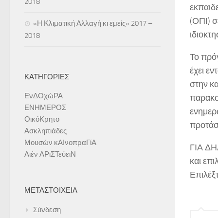
2018
εκπαιδ
(ΟΠΙ) 
«Η Κλιματική Αλλαγή κι εμείς» 2017 –
ιδιοκτη
2018
Το πρόγ
έχει ε
ΚΑΤΗΓΟΡΊΕΣ
στην κ
ΕνΔΟχώΡΑ
παρακο
ΕΝΗΜΕΡΟΣ
ενημερ
ΟικόΚρητο
προτάσε
Ασκληπιάδες
Μουσών κΑΙνοπραΓίΑ
ΓΙΑ Δ
Αιέν ΑΡιΣΤεύειΝ
και επι
Επιλέξτ
ΜΕΤΑΣΤΟΙΧΕΊΑ
Σύνδεση