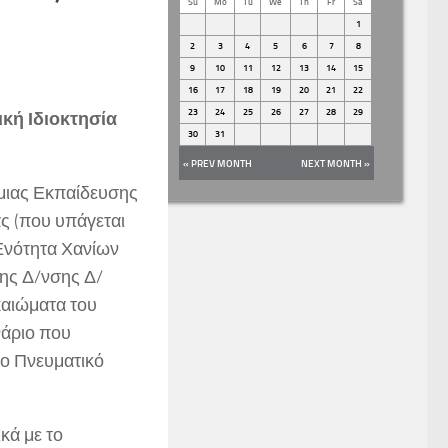
Su
Mo
Tu
We
Th
Fr
Sa
1
2
3
4
5
6
7
8
9
10
11
12
13
14
15
16
17
18
19
20
21
22
23
24
25
26
27
28
29
κή Ιδιοκτησία
30
31
« PREV MONTH
NEXT MONTH »
μιας Εκπαίδευσης
ς (που υπάγεται
 Ενότητα Χανίων
της Δ/νσης Δ/
καιώματα του
νάριο που
το Πνευματικό
κά με το