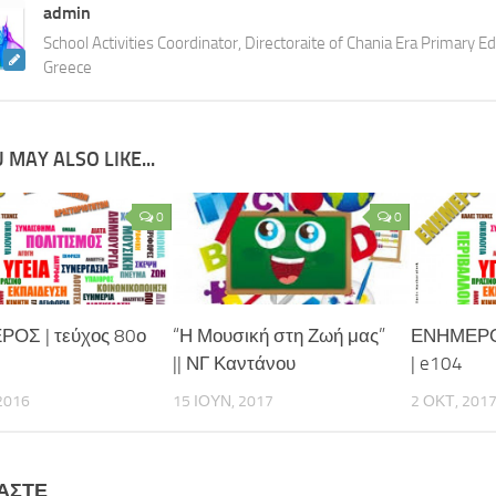
admin
School Activities Coordinator, Directoraite of Chania Era Primary Ed
Greece
 MAY ALSO LIKE...
0
0
ΟΣ | τεύχος 80ο
“Η Μουσική στη Ζωή μας”
ΕΝΗΜΕΡΟΣ
|| ΝΓ Καντάνου
| e104
2016
15 ΙΟΥΝ, 2017
2 ΟΚΤ, 201
ΆΣΤΕ