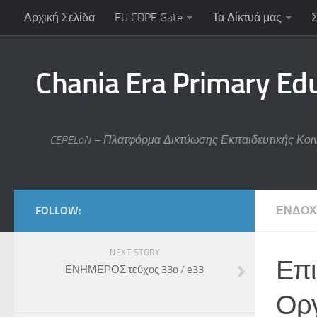
Αρχική Σελίδα
EU CDPE Gate
Τα Δίκτυά μας
Chania Era Primary Ed
CEPELoN – Πλατφόρμα Δικτύωσης Εκπαιδευτικής Κοι
FOLLOW:
ΕΝΔΟ
NEXT STORY
Επι
ΕΝΗΜΕΡΟΣ τεύχος 33ο / e33
Οργ