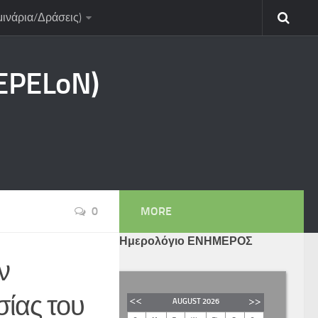
μινάρια/Δράσεις)
CEPELoN)
0
MORE
Ημερολόγιο ΕΝΗΜΕΡΟΣ
ν
σίας του
AUGUST
2026