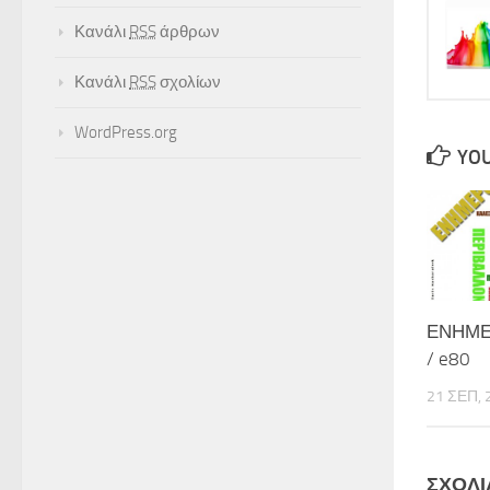
Κανάλι
RSS
άρθρων
Κανάλι
RSS
σχολίων
WordPress.org
YOU
ΕΝΗΜΕΡ
/ e80
21 ΣΕΠ, 
ΣΧΟΛΙ