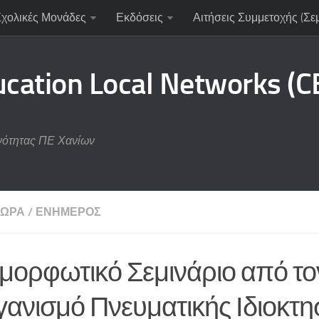
Σχολικές Μονάδες
Εκδόσεις
Αιτήσεις Συμμετοχής (Σε
ucation Local Networks (
νότητας ΠΕ Χανίων
ΧΏΡΑ
/
ΕΝΗΜΕΡΟΣ
μορφωτικό Σεμινάριο από το
ανισμό Πνευματικής Ιδιοκτη