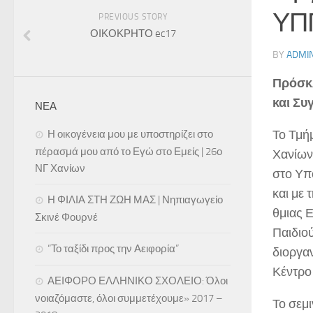
ΥΠ
PREVIOUS STORY
ΟΙΚΟΚΡΗΤΟ ec17
BY
ADMI
Πρόσκλ
και Συ
ΝΕΑ
Το Τμή
Η οικογένεια μου με υποστηρίζει στο
πέρασμά μου από το Εγώ στο Εμείς | 26ο
Χανίων
ΝΓ Χανίων
στο Υπ
και με
Η ΦΙΛΙΑ ΣΤΗ ΖΩΗ ΜΑΣ | Νηπιαγωγείο
θμιας 
Σκινέ Φουρνέ
Παιδιο
“Το ταξίδι προς την Αειφορία”
διοργαν
Κέντρο
ΑΕΙΦΟΡΟ ΕΛΛΗΝΙΚΟ ΣΧΟΛΕΙΟ: Όλοι
νοιαζόμαστε, όλοι συμμετέχουμε» 2017 –
Το σεμι