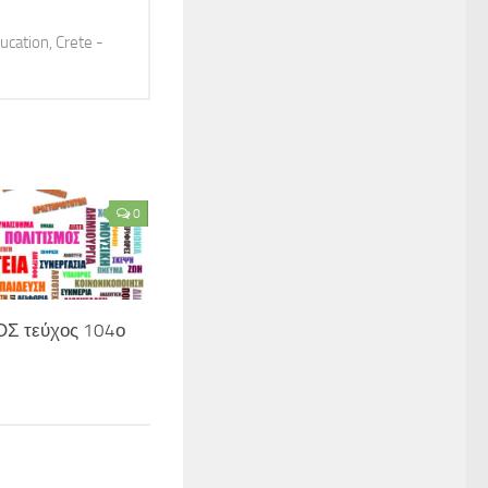
ucation, Crete -
0
 τεύχος 104ο
7