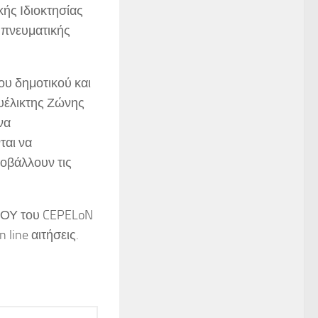
ής Ιδιοκτησίας
 πνευματικής
ου δημοτικού και
υέλικτης Ζώνης
να
ται να
ποβάλλουν τις
Υ του CEPELoN
 line αιτήσεις.