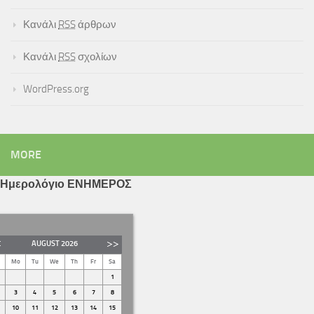
Κανάλι
RSS
άρθρων
Κανάλι
RSS
σχολίων
WordPress.org
MORE
Ημερολόγιο ΕΝΗΜΕΡΟΣ
AUGUST
2026
Mo
Tu
We
Th
Fr
Sa
1
3
4
5
6
7
8
10
11
12
13
14
15