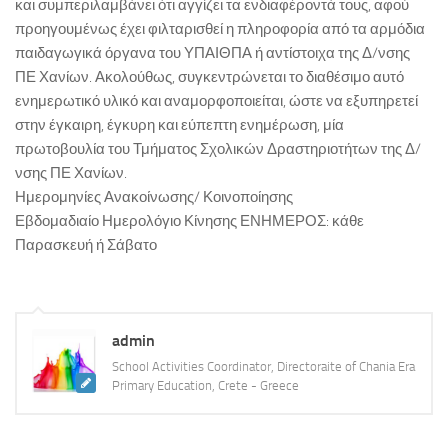
και συμπεριλαμβάνει ότι αγγίζει τα ενδιαφέροντά τους, αφού
ΚΕ.ΣΥ.Π. Χανίων
προηγουμένως έχει φιλταρισθεί η πληροφορία από τα αρμόδια
παιδαγωγικά όργανα του ΥΠΑΙΘΠΑ ή αντίστοιχα της Δ/νσης
ΓΡΑ.Σ.Ε.Π. Κολυμβαρίου
ΠΕ Χανίων. Ακολούθως, συγκεντρώνεται το διαθέσιμο αυτό
Εθνικό Δίκτυο Αγωγής Υγείας ΜΑΘΑΙΝΩ ΓΙΑ ΤΗ ΖΩΗ
ενημερωτικό υλικό και αναμορφοποιείται, ώστε να εξυπηρετεί
Επιληψία/ Πρώτες Βοήθειες στο Σχολείο
στην έγκαιρη, έγκυρη και εύπεπτη ενημέρωση, μία
πρωτοβουλία του Τμήματος Σχολικών Δραστηριοτήτων της Δ/
Δημοτική Βιβλιοθήκη Χανίων
νσης ΠΕ Χανίων.
Πολυθεματικό Δίκτυο Περιβαλλοντικής Αγωγής
Ημερομηνίες Ανακοίνωσης/ Κοινοποίησης
Προστασία από Υψηλή Ατμοσφαιρική Ρύπανση
Εβδομαδιαίο Ημερολόγιο Κίνησης ΕΝΗΜΕΡΟΣ: κάθε
Παρασκευή ή Σάβατο
ΚΠΕ Βάμου
ΚΠΕ Ανωγείων
ΚΠΕ Αρχανών
admin
ΚΠΕ Ιεράπετρας
School Activities Coordinator, Directoraite of Chania Era
Μεσογειακό Αγρονομικό Ινστιτούτο Χανίων
Primary Education, Crete - Greece
Μουσείο Φυσικής Ιστορίας Κρήτης