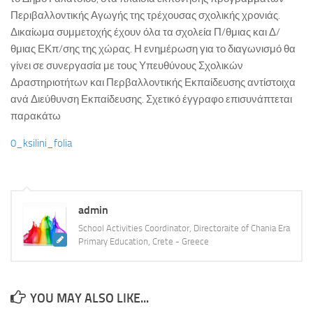
Περιβαλλοντικής Αγωγής της τρέχουσας σχολικής χρονιάς.
ΚΕ.ΣΥ.Π. Χανίων
Δικαίωμα συμμετοχής έχουν όλα τα σχολεία Π/θμιας και Δ/
ΓΡΑ.Σ.Ε.Π. Κολυμβαρίου
θμιας ΕΚπ/σης της χώρας. Η ενημέρωση για το διαγωνισμό θα
Εθνικό Δίκτυο Αγωγής Υγείας ΜΑΘΑΙΝΩ ΓΙΑ ΤΗ ΖΩΗ
γίνει σε συνεργασία με τους Υπευθύνους Σχολικών
Δραστηριοτήτων και Περβαλλοντικής Εκπαίδευσης αντίστοιχα
Επιληψία/ Πρώτες Βοήθειες στο Σχολείο
ανά Διεύθυνση Εκπαίδευσης. Σχετικό έγγραφο επισυνάπτεται
Δημοτική Βιβλιοθήκη Χανίων
παρακάτω
Πολυθεματικό Δίκτυο Περιβαλλοντικής Αγωγής
0_ksilini_folia
Προστασία από Υψηλή Ατμοσφαιρική Ρύπανση
ΚΠΕ Βάμου
ΚΠΕ Ανωγείων
admin
ΚΠΕ Αρχανών
School Activities Coordinator, Directoraite of Chania Era
Primary Education, Crete - Greece
ΚΠΕ Ιεράπετρας
Μεσογειακό Αγρονομικό Ινστιτούτο Χανίων
Μουσείο Φυσικής Ιστορίας Κρήτης
YOU MAY ALSO LIKE...