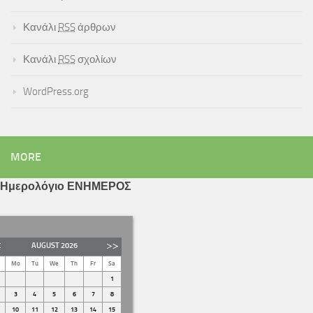
Κανάλι
RSS
άρθρων
Κανάλι
RSS
σχολίων
WordPress.org
MORE
Ημερολόγιο ΕΝΗΜΕΡΟΣ
AUGUST
2026
Mo
Tu
We
Th
Fr
Sa
1
3
4
5
6
7
8
10
11
12
13
14
15