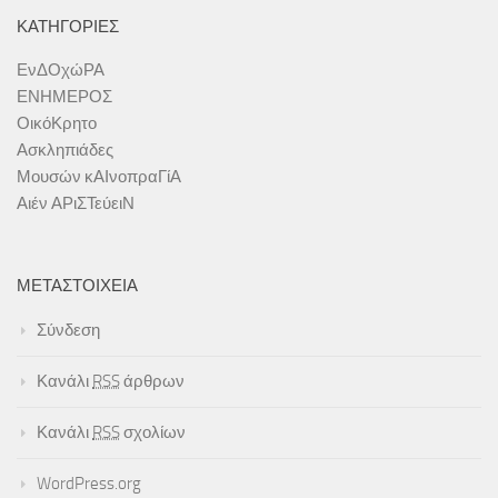
ΚΑΤΗΓΟΡΊΕΣ
ΕνΔΟχώΡΑ
ΕΝΗΜΕΡΟΣ
ΟικόΚρητο
Ασκληπιάδες
Μουσών κΑΙνοπραΓίΑ
Αιέν ΑΡιΣΤεύειΝ
ΜΕΤΑΣΤΟΙΧΕΊΑ
Σύνδεση
Κανάλι
RSS
άρθρων
Κανάλι
RSS
σχολίων
WordPress.org