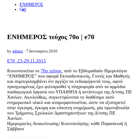
ΕΝΗΜΕΡΟΣ
0
ΕΝΗΜΕΡΟΣ τεύχος 70ο | e70
by
admin
· 7 Ιανουαρίου 2016
E70_23-29.11.2015
Κοινοποιείται το
70ο τεύχος
από το Εβδομαδιαίο Ημερολόγιο
“ΕΝΗΜΕΡΟΣ” που αφορά Εκπαιδευτικούς, Γονείς και Μαθητές
και συμπεριλαμβάνει ότι αγγίζει τα ενδιαφέροντά τους, αφού
προηγουμένως έχει φιλταρισθεί η πληροφορία από τα αρμόδια
παιδαγωγικά όργανα του ΥΠΑΙΘΠΑ ή αντίστοιχα της Δ/νσης ΠΕ
Χανίων. Ακολούθως, συγκεντρώνεται το διαθέσιμο αυτό
ενημερωτικό υλικό και αναμορφοποιείται, ώστε να εξυπηρετεί
στην έγκαιρη, έγκυρη και εύπεπτη ενημέρωση, μία πρωτοβουλία
του Τμήματος Σχολικών Δραστηριοτήτων της Δ/νσης ΠΕ
Χανίων.
Ημερομηνίες Ανακοίνωσης/ Κοινοποίησης: κάθε Παρασκευή ή
Σάββατο