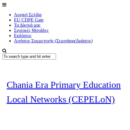
Αρχική Σελίδα
EU CDPE Gate
Τα Δίκτυά μας
Σχολικές Μονάδες
Εκδόσεις
Αιτήσεις Συμμετοχής (Σεμινάρια/Δράσεις)
Chania Era Primary Education
Local Networks (CEPELoN)