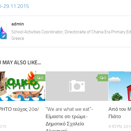
-29.11.2015
admin
School Activities Coordinator, Directoraite of Chania Era Primary Ed
Greece
 MAY ALSO LIKE...
0
0
ΗΤΟ τεύχος 20ο/
“We are what we eat”-
Από τον 
Είμαστε οτι τρώμε-
Πιάτο
Δημοτικό Σχολείο
2015
9 ΙΟΥΝ, 201
Αλικιανού