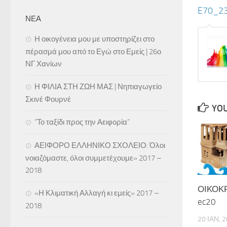
E70_23
ΝΕΑ
Η οικογένεια μου με υποστηρίζει στο
πέρασμά μου από το Εγώ στο Εμείς | 26ο
ΝΓ Χανίων
Η ΦΙΛΙΑ ΣΤΗ ΖΩΗ ΜΑΣ | Νηπιαγωγείο
Σκινέ Φουρνέ
YOU
“Το ταξίδι προς την Αειφορία”
ΑΕΙΦΟΡΟ ΕΛΛΗΝΙΚΟ ΣΧΟΛΕΙΟ: Όλοι
νοιαζόμαστε, όλοι συμμετέχουμε» 2017 –
2018
ΟΙΚΟΚΡ
«Η Κλιματική Αλλαγή κι εμείς» 2017 –
ec20
2018
20 ΙΑΝ, 