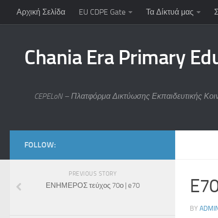
Αρχική Σελίδα
EU CDPE Gate
Τα Δίκτυά μας
Chania Era Primary Ed
CEPELoN – Πλατφόρμα Δικτύωσης Εκπαιδευτικής Κοι
FOLLOW:
PREVIOUS STORY
E70
ΕΝΗΜΕΡΟΣ τεύχος 70ο | e70
BY
ADMI