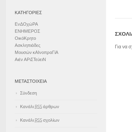
ΚΑΤΗΓΟΡΊΕΣ
ΕνΔΟχώΡΑ
ΕΝΗΜΕΡΟΣ
ΣΧΟΛΙ
ΟικόΚρητο
Ασκληπιάδες
Για να 
Μουσών κΑΙνοπραΓίΑ
Αιέν ΑΡιΣΤεύειΝ
ΜΕΤΑΣΤΟΙΧΕΊΑ
Σύνδεση
Κανάλι
RSS
άρθρων
Κανάλι
RSS
σχολίων