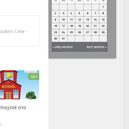
Su
Mo
Tu
We
Th
Fr
Sa
1
2
3
4
5
6
7
8
9
10
11
12
13
14
15
16
17
18
19
20
21
22
ucation, Crete -
23
24
25
26
27
28
29
30
31
« PREV MONTH
NEXT MONTH »
0
Μπαχτσέ στο
6