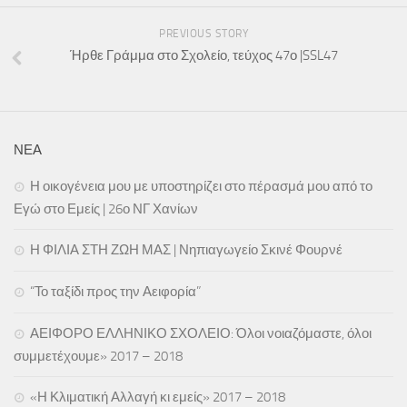
Εκδόσεις
PREVIOUS STORY
Ήρθε Γράμμα στο Σχολείο, τεύχος 47ο |SSL47
Ήρθε Γράμμα στο Σχολείο
Ασκληπιάδες
Asclipiada Magazine Vol.1
Asclipiada Magazine Vol. 2
ΝΕΑ
Asclipiada Magazine Vol. 3
Η οικογένεια μου με υποστηρίζει στο πέρασμά μου από το
ΕΝΗΜΕΡΟΣ
Εγώ στο Εμείς | 26ο ΝΓ Χανίων
ΟικόΚρητο
Η ΦΙΛΙΑ ΣΤΗ ΖΩΗ ΜΑΣ | Νηπιαγωγείο Σκινέ Φουρνέ
Αιτήσεις Συμμετοχής (Σεμινάρια/Δράσεις)
“Το ταξίδι προς την Αειφορία”
25.05.18 | Υποβολή Φόρμας Ολοκλήρωσης Προγράμματος Σχολ/
κών Δρ/των
ΑΕΙΦΟΡΟ ΕΛΛΗΝΙΚΟ ΣΧΟΛΕΙΟ: Όλοι νοιαζόμαστε, όλοι
Ενημέρωση ΥΣΔ ΠΕ Χανίων για συμμετοχή σας σε Δράσεις/
συμμετέχουμε» 2017 – 2018
Προγράμματα ΚΠΕ, etwinning, ΜΚΟ κτλ
«Η Κλιματική Αλλαγή κι εμείς» 2017 – 2018
Προεγγραφή στο Εθνικό Δίκτυο Αγωγής Υγείας