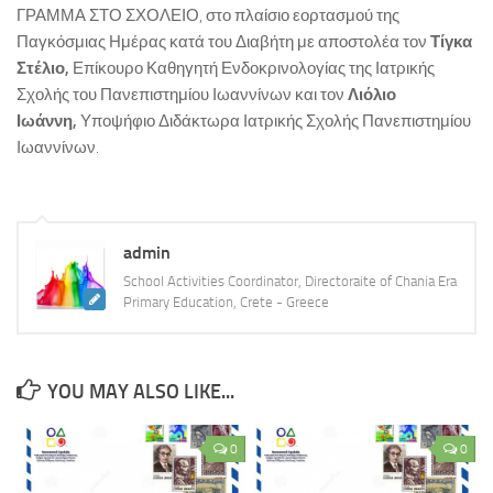
ΓΡΑΜΜΑ ΣΤΟ ΣΧΟΛΕΙΟ, στο πλαίσιο εορτασμού της
ΚΕ.ΣΥ.Π. Χανίων
Παγκόσμιας Ημέρας κατά του Διαβήτη με αποστολέα τον
Τίγκα
ΓΡΑ.Σ.Ε.Π. Κολυμβαρίου
Στέλιο,
Επίκουρο Καθηγητή Ενδοκρινολογίας της Ιατρικής
Σχολής του Πανεπιστημίου Ιωαννίνων και τον
Λιόλιο
Εθνικό Δίκτυο Αγωγής Υγείας ΜΑΘΑΙΝΩ ΓΙΑ ΤΗ ΖΩΗ
Ιωάννη,
Υποψήφιο Διδάκτωρα Ιατρικής Σχολής Πανεπιστημίου
Επιληψία/ Πρώτες Βοήθειες στο Σχολείο
Ιωαννίνων.
Δημοτική Βιβλιοθήκη Χανίων
Πολυθεματικό Δίκτυο Περιβαλλοντικής Αγωγής
Προστασία από Υψηλή Ατμοσφαιρική Ρύπανση
admin
ΚΠΕ Βάμου
School Activities Coordinator, Directoraite of Chania Era
Primary Education, Crete - Greece
ΚΠΕ Ανωγείων
ΚΠΕ Αρχανών
ΚΠΕ Ιεράπετρας
YOU MAY ALSO LIKE...
Μεσογειακό Αγρονομικό Ινστιτούτο Χανίων
0
0
Μουσείο Φυσικής Ιστορίας Κρήτης