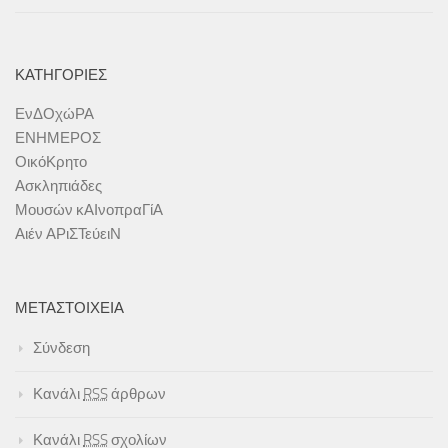
ΚΑΤΗΓΟΡΊΕΣ
ΕνΔΟχώΡΑ
ΕΝΗΜΕΡΟΣ
ΟικόΚρητο
Ασκληπιάδες
Μουσών κΑΙνοπραΓίΑ
Αιέν ΑΡιΣΤεύειΝ
ΜΕΤΑΣΤΟΙΧΕΊΑ
Σύνδεση
Κανάλι
RSS
άρθρων
Κανάλι
RSS
σχολίων