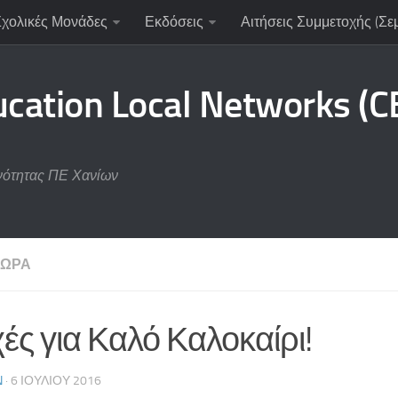
Σχολικές Μονάδες
Εκδόσεις
Αιτήσεις Συμμετοχής (Σε
ucation Local Networks (
νότητας ΠΕ Χανίων
ΧΏΡΑ
ές για Καλό Καλοκαίρι!
N
· 6 ΙΟΥΛΊΟΥ 2016