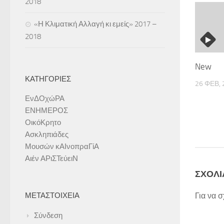
2018
«Η Κλιματική Αλλαγή κι εμείς» 2017 –
2018
New
ΚΑΤΗΓΟΡΊΕΣ
26 ΦΕΒ, 
ΕνΔΟχώΡΑ
ΕΝΗΜΕΡΟΣ
ΟικόΚρητο
Ασκληπιάδες
Μουσών κΑΙνοπραΓίΑ
Αιέν ΑΡιΣΤεύειΝ
ΣΧΟΛΙ
Για να 
ΜΕΤΑΣΤΟΙΧΕΊΑ
Σύνδεση