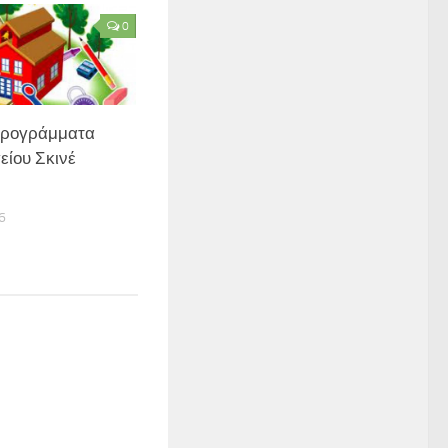
0
Προγράμματα
ίου Σκινέ
6