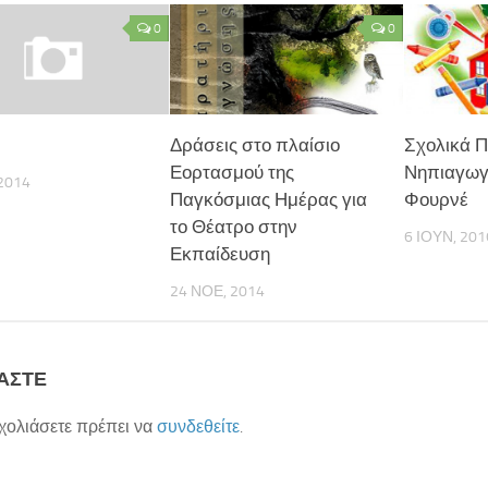
0
0
Δράσεις στο πλαίσιο
Σχολικά 
Εορτασμού της
Νηπιαγωγε
2014
Παγκόσμιας Ημέρας για
Φουρνέ
το Θέατρο στην
6 ΙΟΥΝ, 201
Εκπαίδευση
24 ΝΟΕ, 2014
ΆΣΤΕ
σχολιάσετε πρέπει να
συνδεθείτε
.