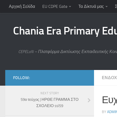
Αρχική Σελίδα
EU CDPE Gate
Τα Δίκτυά μας
Chania Era Primary Ed
CEPELoN – Πλατφόρμα Δικτύωσης Εκπαιδευτικής Κοι
FOLLOW:
ΕΝΔΟ
NEXT STORY
Ευχ
59ο τεύχος | ΗΡΘΕ ΓΡΑΜΜΑ ΣΤΟ
ΣΧΟΛΕΙΟ ssl59
BY
ADMI