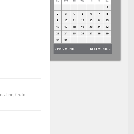
Su
Mo
Tu
We
Th
Fr
Sa
1
2
3
4
5
6
7
8
9
10
11
12
13
14
15
16
17
18
19
20
21
22
23
24
25
26
27
28
29
30
31
« PREV MONTH
NEXT MONTH »
ucation, Crete -