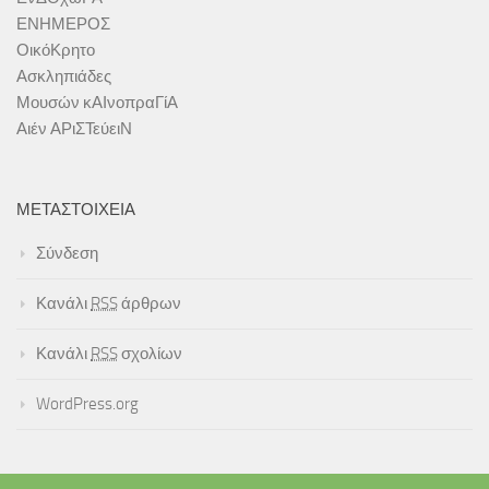
ΕΝΗΜΕΡΟΣ
ΟικόΚρητο
Ασκληπιάδες
Μουσών κΑΙνοπραΓίΑ
Αιέν ΑΡιΣΤεύειΝ
ΜΕΤΑΣΤΟΙΧΕΊΑ
Σύνδεση
Κανάλι
RSS
άρθρων
Κανάλι
RSS
σχολίων
WordPress.org