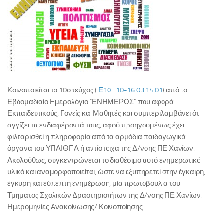
ΚΕ.ΣΥ.Π. Χανίων
ΓΡΑ.Σ.Ε.Π. Κολυμβαρίου
Εθνικό Δίκτυο Αγωγής Υγείας ΜΑΘΑΙΝΩ ΓΙΑ ΤΗ ΖΩΗ
Επιληψία/ Πρώτες Βοήθειες στο Σχολείο
Δημοτική Βιβλιοθήκη Χανίων
Κοινοποιείται το 10ο τεύχος (
Ε10_10-16.03.14 01
) από το
Πολυθεματικό Δίκτυο Περιβαλλοντικής Αγωγής
Εβδομαδιαίο Ημερολόγιο “ΕΝΗΜΕΡΟΣ” που αφορά
Προστασία από Υψηλή Ατμοσφαιρική Ρύπανση
Εκπαιδευτικούς, Γονείς και Μαθητές και συμπεριλαμβάνει ότι
ΚΠΕ Βάμου
αγγίζει τα ενδιαφέροντά τους, αφού προηγουμένως έχει
φιλταρισθεί η πληροφορία από τα αρμόδια παιδαγωγικά
ΚΠΕ Ανωγείων
όργανα του ΥΠΑΙΘΠΑ ή αντίστοιχα της Δ/νσης ΠΕ Χανίων.
ΚΠΕ Αρχανών
Ακολούθως, συγκεντρώνεται το διαθέσιμο αυτό ενημερωτικό
ΚΠΕ Ιεράπετρας
υλικό και αναμορφοποιείται, ώστε να εξυπηρετεί στην έγκαιρη,
έγκυρη και εύπεπτη ενημέρωση, μία πρωτοβουλία του
Μεσογειακό Αγρονομικό Ινστιτούτο Χανίων
Τμήματος Σχολικών Δραστηριοτήτων της Δ/νσης ΠΕ Χανίων.
Μουσείο Φυσικής Ιστορίας Κρήτης
Ημερομηνίες Ανακοίνωσης/ Κοινοποίησης