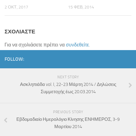
2 ΟΚΤ, 2017
15 ΦΕΒ, 2014
Εκδόσεις
Ήρθε Γράμμα στο Σχολείο
Ασκληπιάδες
ΣΧΟΛΙΆΣΤΕ
Asclipiada Magazine Vol.1
Για να σχολιάσετε πρέπει να
συνδεθείτε
.
Asclipiada Magazine Vol. 2
FOLLOW:
Asclipiada Magazine Vol. 3
ΕΝΗΜΕΡΟΣ
NEXT STORY
ΟικόΚρητο
Ασκληπιάδα vol. I, 22-23 Μάρτη 2014 / Δηλώσεις
Αιτήσεις Συμμετοχής (Σεμινάρια/Δράσεις)
Συμμετοχής έως 20.03.2014
25.05.18 | Υποβολή Φόρμας Ολοκλήρωσης Προγράμματος Σχολ/
κών Δρ/των
PREVIOUS STORY
Ενημέρωση ΥΣΔ ΠΕ Χανίων για συμμετοχή σας σε Δράσεις/
Εβδομαδιαίο Ημερολόγιο Κίνησης ΕΝΗΜΕΡΟΣ, 3-9
Προγράμματα ΚΠΕ, etwinning, ΜΚΟ κτλ
Μαρτίου 2014
Προεγγραφή στο Εθνικό Δίκτυο Αγωγής Υγείας