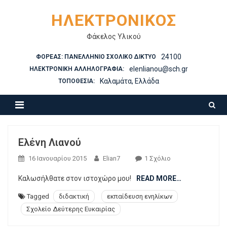
Skip to content
ΗΛΕΚΤΡΟΝΙΚΌΣ
Φάκελος Υλικού
24100
ΦΟΡΈΑΣ: ΠΑΝΕΛΛΉΝΙΟ ΣΧΟΛΙΚΌ ΔΊΚΤΥΟ
elenlianou@sch.gr
ΗΛΕΚΤΡΟΝΙΚΉ ΑΛΛΗΛΟΓΡΑΦΊΑ:
Καλαμάτα, Ελλάδα
ΤΟΠΟΘΕΣΊΑ:
Ελένη Λιανού
16 Ιανουαρίου 2015
Elian7
1 Σχόλιο
Στο Ελένη
Λιανού
Καλωσήλθατε στον ιστοχώρο μου!
READ MORE…
Tagged
διδακτική
εκπαίδευση ενηλίκων
Σχολείο Δεύτερης Ευκαιρίας