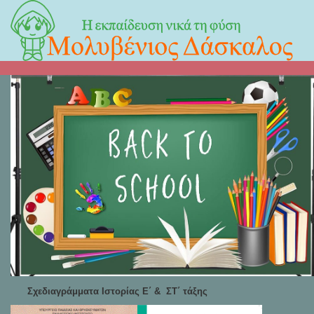
Σχεδιαγράμματα Ιστορίας Ε΄ & ΣΤ΄ τάξης