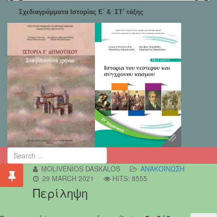
Σχεδιαγράμματα Ιστορίας Ε΄ & ΣΤ΄ τάξης
MOLIVENIOS DASKALOS
ΑΝΑΚΟΊΝΩΣΗ
29 MARCH 2021
HITS: 8555
Περίληψη