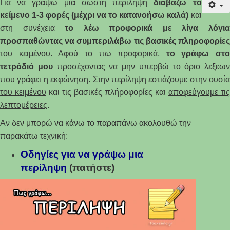
Για να γράψω μια σωστή περίληψη
διαβάζω το
κείμενο 1-3 φορές (μέχρι να το κατανοήσω καλά)
και
στη συνέχεια
το λέω προφορικά με λίγα λόγι
προσπαθώντας να συμπεριλάβω τις βασικές πληροφορίες
του κειμένου. Αφού το πω προφορικά,
το γράφω στο
τετράδιό μου
προσέχοντας να μην υπερβώ το όριο λεξεων
που γράφει η εκφώνηση. Στην περίληψη
εστιάζουμε στην ουσία
του κειμένου
και τις βασικές πλήροφορίες και
αποφεύγουμε τις
λεπτομέρειες
.
Αν δεν μπορώ να κάνω το παραπάνω ακολουθώ την
παρακάτω τεχνική:
Οδηγίες για να γράψω μια
περίληψ
η
(πατήστε)