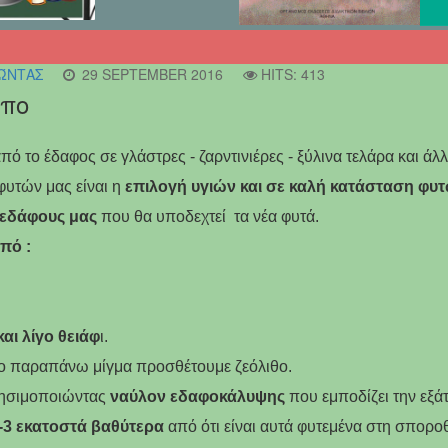
ΏΝΤΑΣ
29 SEPTEMBER 2016
HITS: 413
ηπο
πό το έδαφος σε γλάστρες - ζαρντινιέρες - ξύλινα τελάρα και άλ
φυτών μας είναι η
επιλογή υγιών και σε καλή κατάσταση φυ
 εδάφους μας
που θα υποδεχτεί τα νέα φυτά.
πό :
αι λίγο θειάφ
ι.
ο παραπάνω μίγμα προσθέτουμε ζεόλιθο.
ησιμοποιώντας
ναύλον εδαφοκάλυψης
που εμποδίζει την εξάτ
-3 εκατοστά βαθύτερα
από ότι είναι αυτά φυτεμένα στη σπορο