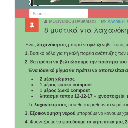
MOLIVENIOS DASKALOS
ΚΑΛΛΙΕΡΓ
8 μυστικά για λαχανόκ
Ένας
λαχανόκηπος
μπορεί να φιλοξενηθεί εκτός α
1.
Βασικό ρόλο για τη καλή πορεία ανάπτυξης των 
2.
Θα
πρέπει να βελτιώσουμε την ποιότητα του
Ένα ιδανικό μίγμα θα πρέπει να αποτελείται α
2 μέρη χώματος
1 μέρος φυτικό compost
1 μέρος ζωικό compost
λίπασμα τύπου 12-12-17 + ιχνοστοιχεία κ
Σε
λαχανόκηπους
που θα στερηθούν το νερό στ
3. Εξοικονόμηση νερού
μπορούμε να κάνουμε χρ
4.
Φροντίζουμε να
φυτεύουμε τα κηπευτικά μας 2