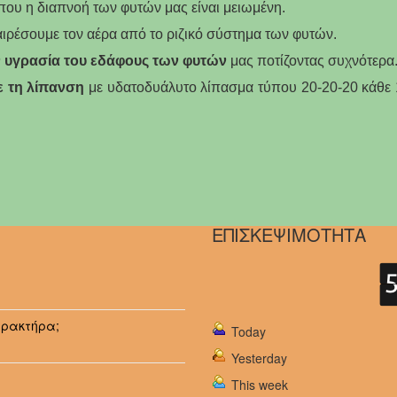
ου η διαπνοή των φυτών μας είναι μειωμένη.
αιρέσουμε τον αέρα από το ριζικό σύστημα των φυτών.
 υγρασία του εδάφους των φυτών
μας ποτίζοντας συχνότερα
ε τη λίπανση
με υδατοδυάλυτο λίπασμα τύπου 20-20-20 κάθε 
ΕΠΙΣΚΕΨΙΜΟΤΗΤΑ
αρακτήρα;
Today
Yesterday
This week