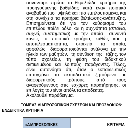
συναντάμε πρώτα τα θεμελιώδη κριτήρια της
προηγούμενης βαθμίδας κατά έναν ποιοτικό
αναβαθμό πιο υψηλά και πιο εμπλουτισμένα, και
στη συνέχεια τα κριτήρια βελτίωσης-ανάπτυξης.
Επισημαίνεται ότι για τον καθορισμό του
επιπέδου παίζει ρόλο και η συχνότητα (
σπάνια,
συχνά, συστηματικά
) με την οποία συναντά
κανείς τα ποιοτικά κριτήρια, καθώς και η
αποτελεσματικότητα, στοιχεία τα οποία,
ασφαλώς, διαφοροποιούνται ανάλογα με την
ηλικία των μαθητών, τη σύνθεση της τάξης, τον
τύπο σχολείου, τη φύση του διδακτικού
αντικειμένου και λοιπούς παράγοντες. Τέλος,
είναι αυτονόητο ότι, όταν ο εκπαιδευτικός
επιτυγχάνει το εκπαιδευτικό ζητούμενο με
διαφορετικούς τρόπους από τους
αναφερόμενους στις εσχάρες παρατήρησης, οι
επιλογές του είναι απόλυτα αποδεκτές.
Ακολουθεί παράδειγμα.
ΤΟΜΕΑΣ ΔΙΑΠΡΟΣΩΠΙΚΩΝ ΣΧΕΣΕΩΝ ΚΑΙ ΠΡΟΣΔΟΚΙΩΝ:
ΕΝΔΕΙΚΤΙΚΑ ΚΡΙΤΗΡΙΑ
«ΔΙΑΠΡΟΣΩΠΙΚΕΣ
ΚΡΙΤΗΡΙΑ