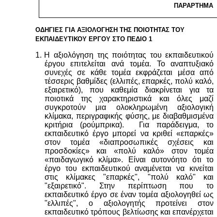
ΠΑΡΑΡΤΗΜΑ
ΟΔΗΓΙΕΣ ΓΙΑ ΑΞΙΟΛΟΓΗΣΗ ΤΗΣ ΠΟΙΟΤΗΤΑΣ ΤΟΥ
ΕΚΠΑΙΔΕΥΤΙΚΟΥ ΕΡΓΟΥ ΣΤΟ ΠΕΔΙΟ 1
1.
Η αξιολόγηση της ποιότητας του εκπαιδευτικού
έργου επιτελείται ανά τομέα. Το αναπτυξιακό
συνεχές σε κάθε τομέα εκφράζεται μέσα από
τέσσερις βαθμίδες (ελλιπές, επαρκές, πολύ καλό,
εξαιρετικό), που καθεμία διακρίνεται για τα
ποιοτικά της χαρακτηριστικά και όλες μαζί
συγκροτούν μια ολοκληρωμένη αξιολογική
κλίμακα, περιγραφικής φύσης, με διαβαθμισμένα
κριτήρια (ρούμπρικα). Για παράδειγμα, το
εκπαιδευτικό έργο μπορεί να κριθεί «επαρκές»
στον τομέα «διαπροσωπικές σχέσεις και
προσδοκίες» και «πολύ καλό» στον τομέα
«παιδαγωγικό κλίμα». Είναι αυτονόητο ότι το
έργο του εκπαιδευτικού αναμένεται να κινείται
στις κλίμακες "επαρκές", "πολύ καλό" και
"εξαιρετικό". Στην περίπτωση που το
εκπαιδευτικό έργο σε έναν τομέα αξιολογηθεί ως
"ελλιπές", ο αξιολογητής προτείνει στον
εκπαιδευτικό τρόπους βελτίωσης και επανέρχεται