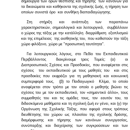
δημιουργία των όρων θέσπισης και τήρησης των κανόνων για
τα δικαιώματα και καθήκοντα της σχολικής ζωής, η τήρηση των
οποίων συνιστά όρο και συνθήκη διαπαιδαγώγησης.
Στη στήριξη και ανάπτυξη των παραπάνω
χαρακτηριστικών, σημειολογικά και λειτουργικά, συμβάλλουν
ο χώρος της τάξης με την κατάλληλη διαρρύθμιση εξοπλισμού
και της επιμέλειας της αισθητικής του, που καθιστούν την τάξη
χώρο φιλόξενο, χώρο με "προσωπική ταυτότητα".
Για λειτουργικούς λόγους, στο Πεδίο του Εκπαιδευτικού
Περιβάλλοντος διακρίνουμε τρεις Τομείς: (α) οι
Διαπροσωπικές Σχέσεις και Προσδοκίες, που αναφέρεται στις
σχέσεις του εκπαιδευτικού με τους μαθητές του και στις
προσδοκίες που εκφράζει για τη μαθησιακή και κοινωνική
συμπεριφορά τους, (β) το Παιδαγωγικό Κλίμα, το οποίο
αναφέρεται στον τρόπο με τον οποίο ο μαθητής βιώνει τις
σχέσεις του με τον εκπαιδευτικό, τον «σημαντικό άλλο», τους
συμμαθητές του και τις ομάδες τους, τον εαυτόν του, τα
διδασκόμενα μαθήματα και τη σχολική ζωή εν γένει, και (γ) την
Οργάνωση της Σχολικής Τάξης, που αφορά στους τρόπους
διευθέτησης του χώρου ως πλαισίου της σχολικής δράσης,
διαμόρφωσης και τήρησης των κανόνων συνεργασίας,
συνύπαρξης και διαχείρισης των συγκρούσεων και των