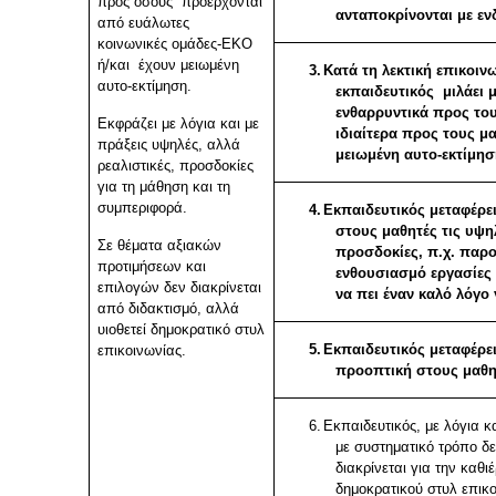
προς όσους προέρχονται
ανταποκρίνονται με εν
από ευάλωτες
κοινωνικές ομάδες-ΕΚΟ
ή/και έχουν μειωμένη
3.
Κατά τη λεκτική επικοιν
αυτο-εκτίμηση.
εκπαιδευτικός μιλάει μ
ενθαρρυντικά προς του
Εκφράζει με λόγια και με
ιδιαίτερα προς τους μ
πράξεις υψηλές, αλλά
μειωμένη αυτο-εκτίμησ
ρεαλιστικές, προσδοκίες
για τη μάθηση και τη
συμπεριφορά.
4.
Εκπαιδευτικός μεταφέρε
στους μαθητές τις υψη
Σε θέματα αξιακών
προσδοκίες, π.χ. παρο
προτιμήσεων και
ενθουσιασμό εργασίες 
επιλογών δεν διακρίνεται
να πει έναν καλό λόγο 
από διδακτισμό, αλλά
υιοθετεί δημοκρατικό στυλ
5.
Εκπαιδευτικός μεταφέρε
επικοινωνίας.
προοπτική στους μαθη
6.
Εκπαιδευτικός, με λόγια κα
με συστηματικό τρόπο δε
διακρίνεται για την καθ
δημοκρατικού στυλ επικο