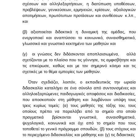
σχέσεων και αλληλεξαρτήσεων, η διατύπωση υποθέσεων,
προβλέψεων, γενικεύσεων, ερμηνειών, κρίσεων, αξιολογικών
αποτιμήσεων, πρωτότυπων προτάσεων και συνθέσεων κ.λπ.,
και
(β) αξιοποιείται διδακτικά η δυναμική της ομάδας, που
ενεργοποιεί και αναπτύσσει το κοινωνικό, συναισθηματικό,
γλωσσικό και γνωστικό κεκτημένο των μαθητών και
(γ) οι γνώσεις δεν διδάσκονται αποπλαισιωμένα, αλλά
σχετίζονται με το πλαίσιο που τις γέννησε, τις αμφισβήτησε και
τις επικύρωσε, καθώς και με τον σημερινό κόσμο και τις
σχετικές με το θέμα εμπειρίες των μαθητών.
Όταν σχεδιάζει, λοιπόν, ο εκπαιδευτικός την ωριαία
διδασκαλία καταλήγει σε ένα σύνολο από συντονισμένες και
αλληλοεξαρτώμενες παιδαγωγικές αποφάσεις και διαδικασίες,
που αποσκοπούν στη μάθηση και λαμβάνουν υπόψη τους
τρεις κυρίως τομείς: (α) τους μαθητές της τάξης του, τους
οποίους πρέπει να παραλάβει από το σημείο στο οποίο
πραγματικά βρίσκονται γνωστικά, συναισθηματικά,
ψυχολογικά, κοινωνικά και όχι από το σημείο που τους
τοποθετεί το γενικό πρόγραμμα σπουδών, (β) τους στόχους και
το περιεχόμενο διδασκαλίας και μάθησης και (γ) τις διδακτικές