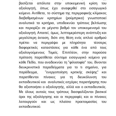
βασίζεται απόλυτα στην υποκειμενική κρίση του
αξιολογητή, όπως έχει αναφερθεί στο εισαγωγικό
κείμενο. Αντίθετα, το σύστημα της περιγραφικής κλίμακας
διαβαθμισμένων κριτηρίων (ρούμπρικα) γνωστοποιεί
αναλυτικά τα κριτήρια, υποδεικνύει τρόπους βελτίωσης
και περιορίζει σε μέγιστο βαθμό τον υποκειμενισμό του
αξιολογητή. Απαιτεί, όμως, λεπτομερέστερη ανάπτυξη και
μεγαλύτερη έκταση, διότι στη θέση ενός απλού αριθμού
πρέπει να περιγράψει με πληρότητα τέσσερις
διαφορετικές καταστάσεις για κάθε ένα από τους
αξιολογούμενους Τομείς. Επιπλέον, στην παρούσα
πρόταση παρατίθεται σύντομο εισαγωγικό κείμενο για
κάθε Πεδίο, που αναδεικνύει τη "φιλοσοφία" του, δίνονται
διευκρινιστικά παραδείγματα για το τι σημαίνει, για
παράδειγμα, "ενεργοποίηση κριτικής σκέψης" και
παρατίθενται πίνακες για τη διευκόλυνση του
εκπαιδευτικού και αναλυτικές εσχάρες παρατήρησης που
θα αξιοποιήσει ο αξιολογητής, αλλά και ο εκπαιδευτικός.
Με όλους αυτούς τους τρόπους διασφαλίζονται βασικοί
όροι της αξιολόγησης και οι περιγραφές και οι πίνακες
λειτουργούν και ως πλαίσιο προετοιμασίας του
εκπαιδευτικού.