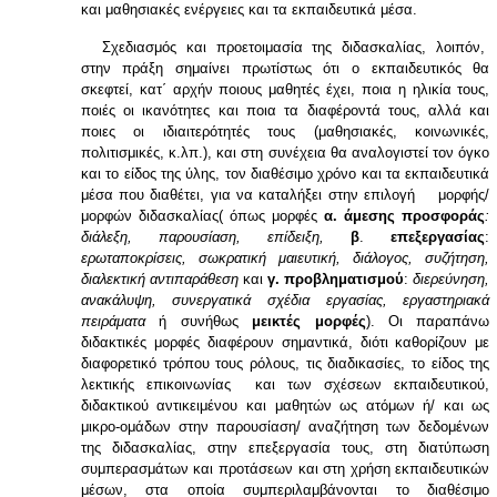
και μαθησιακές ενέργειες και τα εκπαιδευτικά μέσα.
Σχεδιασμός και προετοιμασία της διδασκαλίας, λοιπόν,
στην πράξη σημαίνει πρωτίστως ότι ο εκπαιδευτικός θα
σκεφτεί, κατ΄ αρχήν ποιους μαθητές έχει, ποια η ηλικία τους,
ποιές οι ικανότητες και ποια τα διαφέροντά τους, αλλά και
ποιες οι ιδιαιτερότητές τους (μαθησιακές, κοινωνικές,
πολιτισμικές, κ.λπ.), και στη συνέχεια θα αναλογιστεί τον όγκο
και το είδος της ύλης, τον διαθέσιμο χρόνο και τα εκπαιδευτικά
μέσα που διαθέτει, για να καταλήξει στην επιλογή μορφής/
μορφών διδασκαλίας( όπως
μορφές
α.
άμεσης προσφοράς
:
διάλεξη, παρουσίαση, επίδειξη,
β
.
επεξεργασίας
:
ερωταποκρίσεις, σωκρατική μαιευτική, διάλογος, συζήτηση,
διαλεκτική αντιπαράθεση
και
γ. προβληματισμού
:
διερεύνηση,
ανακάλυψη, συνεργατικά σχέδια εργασίας, εργαστηριακά
πειράματα
ή συνήθως
μεικτές μορφές
). Οι παραπάνω
διδακτικές μορφές διαφέρουν σημαντικά, διότι καθορίζουν με
διαφορετικό τρόπου τους ρόλους, τις διαδικασίες, το είδος της
λεκτικής επικοινωνίας και των σχέσεων εκπαιδευτικού,
διδακτικού αντικειμένου και μαθητών ως ατόμων ή/ και ως
μικρο-ομάδων στην παρουσίαση/ αναζήτηση των δεδομένων
της διδασκαλίας, στην επεξεργασία τους, στη διατύπωση
συμπερασμάτων και προτάσεων και στη χρήση εκπαιδευτικών
μέσων, στα οποία συμπεριλαμβάνονται το διαθέσιμο