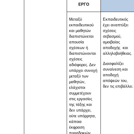
ΕΡΓΟ
Μεταξύ
Εκπαιδευτικός
εκπαιδευτικού
έχει αναπτύξει
και μαθητών
σχέσεις
διαπιστώνεται
σεβασμού,
απουσία
αμοιβαίας
σχέσεων ή
αποδοχής και
διαπιστώνονται
αλληλοβοήθειας.
σχέσεις
Διασφαλίζει
αδιάφορες. Δεν
συναίνεση και
υπάρχει συνοχή
αποδοχή
μεταξύ των
απόψεών του,
μαθητών,
δεν τις επιβάλλει.
ελάχιστοι
συμμετέχουν
στις εργασίες
της τάξης και
δεν υπάρχει,
ούτε υπόρρητα,
κάποια
έκφραση
προσδοκιών.