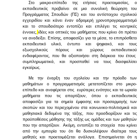
Στο μακρο-επίπεδο της ετήσιας προετοιμασίας, ο
εκπαιδευτικός προβαίνει σε μια συνολική θεώρηση του
Προγράμματος Σπουδών (ΠΣ) και του αντίστοιχου σχολικού
εγχειριδίου και κάνει έναν αδρομερή χρονοπρογραμματισμό
και το σπουδαιότερο εντοπίζει και επιλέγει τις κεντρικές
έννοιες,
ιδέες και οπτικές του μαθήματος που κρίνει ότι πρέπει
να αναδείξει. Επίσης, αποφασίζει για τα μέσα, το επιπρόσθετο
εκπαιδευτικό υλικό, έντυπο και ψηφιακό, και τους
εξωσχολικούς πόρους και χώρους εκπαιδευτικού
ενδιαφέροντος, που θα αξιοποιήσει στη διάρκεια του έτους
συμπληρωματικά, και προσπαθεί να τους διασφαλίσει
εγκαίρως.
Με την έναρξη του σχολείου και την πρόοδο των
μαθημάτων ο προγραμματισμός μετατοπίζεται στο μικρο-
επίπεδο και αναφέρεται στις ευρύτερες ενότητες και τα ωριαία
μαθήματα που τις απαρτίζουν, όπου ο εκπαιδευτικός
αποφασίζει για τα σημεία έμφασης και προσαρμογής των
σκοπών και του περιεχομένου στα κοινωνικο-πολιτισμικά και
μαθησιακά δεδομένα της τάξης, που προσδιορίζουν και τις
προϋποθέσεις μάθησης της τάξης ως ομάδας και των μαθητών
που την απαρτίζουν. Ακόμη, εντοπίζει τα στοιχεία που κρίνει
από την εμπειρία του ότι θα δυσκολέψουν ιδιαίτερα τους
μαθητές και προετοιμάζεται ανάλογα. Επισημαίνεται ότι η