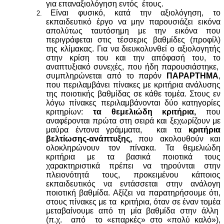
για επαναξιολόγηση εντός έτους.
Είναι φυσικό, κατά την αξιολόγηση, το
2.
εκπαιδευτικό έργο να μην παρουσιάζει εικόνα
απολύτως ταυτόσημη με την εικόνα που
περιγράφεται στις τέσσερις βαθμίδες (προφίλ)
της κλίμακας. Για να διευκολυνθεί ο αξιολογητής
στην κρίση του και την απόφασή του, το
αναπτυξιακό συνεχές, που ήδη παρουσιάστηκε,
συμπληρώνεται από το παρόν
ΠΑΡΑΡΤΗΜΑ
,
που περιλαμβάνει πίνακες με κριτήρια ανάλυσης
της ποιοτικής βαθμίδας σε κάθε τομέα. Στους εν
λόγω πίνακες περιλαμβάνονται δύο κατηγορίες
κριτηρίων:
τα θεμελιώδη κριτήρια,
που
αναφέρονται πρώτα στη σειρά και ξεχωρίζουν με
μαύρα έντονα γράμματα, και τα
κριτήρια
βελτίωσης-ανάπτυξης,
που ακολουθούν και
ολοκληρώνουν τον πίνακα. Τα θεμελιώδη
κριτήρια με τα βασικά ποιοτικά τους
χαρακτηριστικά πρέπει να τηρούνται στην
πλειονότητά τους, προκειμένου κάποιος
εκπαιδευτικός να εντάσσεται στην ανάλογη
ποιοτική βαθμίδα. Αξίζει να παρατηρήσουμε ότι,
στους πίνακες με τα κριτήρια, όταν σε έναν τομέα
μεταβαίνουμε από τη μία βαθμίδα στην άλλη
(π.χ. από το «επαρκές» στο «πολύ καλό»),