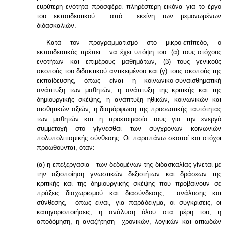
ευρύτερη ενότητα προσφέρει πληρέστερη εικόνα για το έργο
του εκπαιδευτικού από εκείνη των μεμονωμένων
διδασκαλιών.
Κατά τον προγραμματισμό στο μικρο-επίπεδο, ο
εκπαιδευτικός πρέπει να έχει υπόψη του: (α) τους στόχους
ενοτήτων και επιμέρους μαθημάτων, (β) τους γενικούς
σκοπούς του διδακτικού αντικειμένου και (γ) τους σκοπούς της
εκπαίδευσης, όπως είναι η κοινωνικο-συναισθηματική
ανάπτυξη των μαθητών, η ανάπτυξη της κριτικής και της
δημιουργικής σκέψης, η ανάπτυξη ηθικών, κοινωνικών και
αισθητικών αξιών, η διαμόρφωση της προσωπικής ταυτότητας
των μαθητών και η προετοιμασία τους για την ενεργό
συμμετοχή στο γίγνεσθαι των σύγχρονων κοινωνιών
πολυπολιτισμικής σύνθεσης. Οι παραπάνω σκοποί και στόχοι
προωθούνται, όταν:
(α) η επεξεργασία των δεδομένων της διδασκαλίας γίνεται με
την αξιοποίηση γνωστικών δεξιοτήτων και δράσεων της
κριτικής και της δημιουργικής σκέψης που προβαίνουν σε
πράξεις διαχωρισμού και διασύνδεσης, ανάλυσης και
σύνθεσης, όπως είναι, για παράδειγμα, οι συγκρίσεις, οι
κατηγοριοποιήσεις, η ανάλυση όλου στα μέρη του, η
αποδόμηση, η αναζήτηση χρονικών, λογικών και αιτιωδών