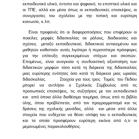
εκπαιδευτικό υλικό, έντυπο και ψηφιακό, το εποπτικό υλικό και
οι ΤΠΕ, αλλά και μέσα όπως οι εκπαιδευτικές επισκέψεις, οι
συνεργασίες του σχολείου με την τοπική και ευρύτερη
κοινωνία, κ.λπ.
Είναι προφανές ότι οι διαφοροποιήσεις που επιφέρουν οι
ποικίλες μορφές διδασκαλίας σε ρόλους, διαδικασίες και
σχέσεις μεταξύ εκπαιδευτικού, διδακτικού αντικειμένου και
μαθητών καθιστούν αυτές λιγότερο ή περισσότερο πρόσφορες
για την επίτευξη συγκεκριμένων στόχων και σκοπών.
Επομένως, είναι αναγκαία η συνδυαστική αξιοποίηση των
διδακτικών μορφών τόσο κατά τη διάρκεια της διδασκαλίας
μιας ευρύτερης ενότητας όσο κατά τη διάρκεια μιας ωριαίας
διδασκαλίας. Στοιχεία για τους τρεις Τομείς του Πεδίου
μπορεί να αντλήσει ο Σχολικός Σύμβουλος από τις
προσωπικές επισκέψεις, τις συζητήσεις με τον εκπαιδευτικό
και από όποια άλλα διαθέσιμα τεκμήρια, όπως από το βιβλίο
ύλης, όπου προβλέπεται, από τον προγραμματισμό και τις
δράσεις της σχολικής μονάδας, αλλά και μέσα από άλλα
στοιχεία που ενδέχεται να θέσει υπόψη του ο εκπαιδευτικός
και τα οποία προσφέρουν ευρύτερη εικόνα από ό,τι οι
μεμονωμένες παρακολουθήσεις.