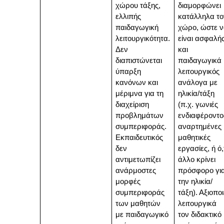
χώρου τάξης,
διαμορφώνει
ελλιπής
κατάλληλα το
παιδαγωγική
χώρο, ώστε 
λειτουργικότητα.
είναι ασφαλή
Δεν
και
διαπιστώνεται
παιδαγωγικά
ύπαρξη
λειτουργικός
κανόνων και
ανάλογα με
μέριμνα για τη
ηλικία/τάξη
διαχείριση
(π.χ. γωνιές
προβλημάτων
ενδιαφέροντο
συμπεριφοράς.
αναρτημένες
Εκπαιδευτικός
μαθητικές
δεν
εργασίες, ή ό,
αντιμετωπίζει
άλλο κρίνει
ανάρμοστες
πρόσφορο γι
μορφές
την ηλικία/
συμπεριφοράς
τάξη). Αξιοποι
των μαθητών
λειτουργικά
με παιδαγωγικό
τον διδακτικό