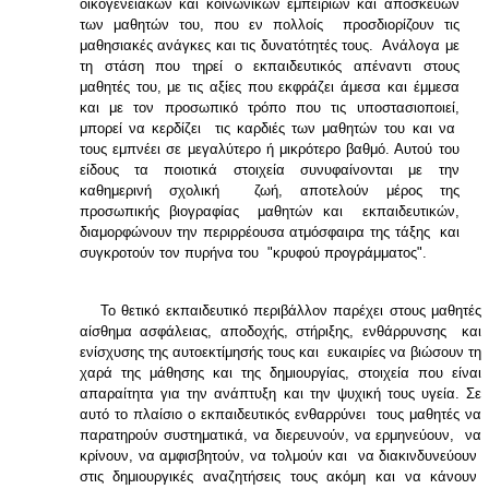
οικογενειακών και κοινωνικών εμπειριών και αποσκευών
των μαθητών του, που εν πολλοίς προσδιορίζουν τις
μαθησιακές ανάγκες και τις δυνατότητές τους. Ανάλογα με
τη στάση που τηρεί ο εκπαιδευτικός απέναντι στους
μαθητές του, με τις αξίες που εκφράζει άμεσα και έμμεσα
και με τον προσωπικό τρόπο που τις υποστασιοποιεί,
μπορεί να κερδίζει τις καρδιές των μαθητών του και να
τους εμπνέει σε μεγαλύτερο ή μικρότερο βαθμό. Αυτού του
είδους τα ποιοτικά στοιχεία συνυφαίνονται με την
καθημερινή σχολική ζωή, αποτελούν μέρος της
προσωπικής βιογραφίας μαθητών και εκπαιδευτικών,
διαμορφώνουν την περιρρέουσα ατμόσφαιρα της τάξης και
συγκροτούν τον πυρήνα του "κρυφού προγράμματος".
Το θετικό εκπαιδευτικό περιβάλλον παρέχει στους μαθητές
αίσθημα ασφάλειας, αποδοχής, στήριξης, ενθάρρυνσης και
ενίσχυσης της αυτοεκτίμησής τους και ευκαιρίες να βιώσουν τη
χαρά της μάθησης και της δημιουργίας, στοιχεία που είναι
απαραίτητα για την ανάπτυξη και την ψυχική τους υγεία. Σε
αυτό το πλαίσιο ο εκπαιδευτικός ενθαρρύνει τους μαθητές να
παρατηρούν συστηματικά, να διερευνούν, να ερμηνεύουν, να
κρίνουν, να αμφισβητούν, να τολμούν και να διακινδυνεύουν
στις δημιουργικές αναζητήσεις τους ακόμη και να κάνουν