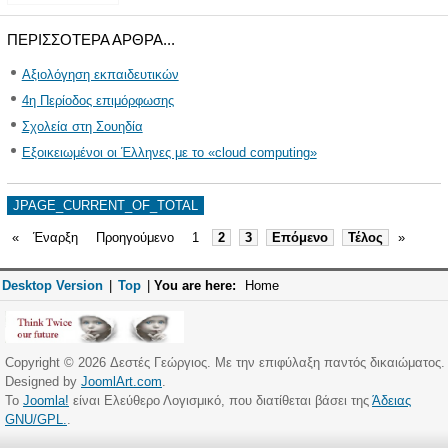
ΠΕΡΙΣΣΌΤΕΡΑ ΆΡΘΡΑ...
Αξιολόγηση εκπαιδευτικών
4η Περίοδος επιμόρφωσης
Σχολεία στη Σουηδία
Εξοικειωμένοι οι Έλληνες με το «cloud computing»
JPAGE_CURRENT_OF_TOTAL
«
Έναρξη
Προηγούμενο
1
2
3
Επόμενο
Τέλος
»
Desktop Version
|
Top
|
You are here:
Home
Copyright © 2026 Δεστές Γεώργιος. Με την επιφύλαξη παντός δικαιώματος.
Designed by
JoomlArt.com
.
Το
Joomla!
είναι Ελεύθερο Λογισμικό, που διατίθεται βάσει της
Άδειας
GNU/GPL.
.