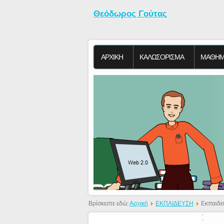
Θεόδωρος Γούτας
ΑΡΧΙΚΗ
KΑΛΩΣΟΡΙΣΜΑ
ΜΑΘΗΜ
Βρίσκεστε εδώ:
Αρχική
ΕΚΠΑΙΔΕΥΣΗ
Εκπαιδε