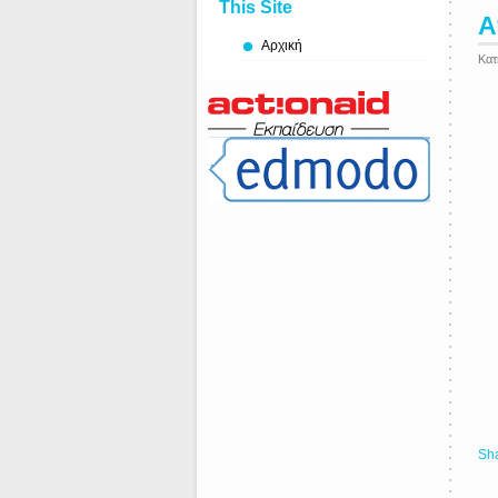
This Site
Α
Αρχική
Κατ
Sh