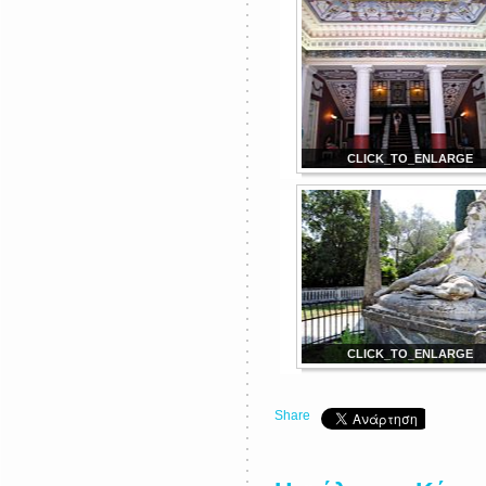
CLICK_TO_ENLARGE
CLICK_TO_ENLARGE
Share