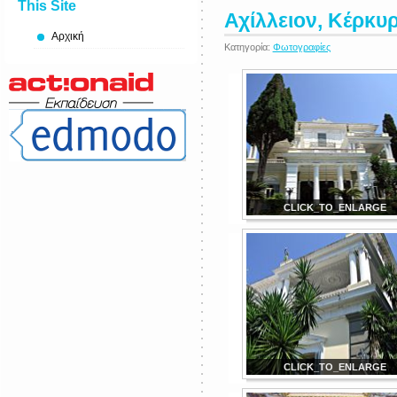
This Site
Αχίλλειον, Κέρκυ
Αρχική
Κατηγορία:
Φωτογραφίες
CLICK_TO_ENLARGE
CLICK_TO_ENLARGE