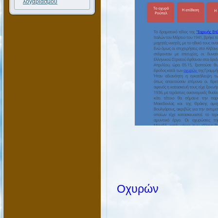
λογαριασμού
Ιστοριο
Οχυρών