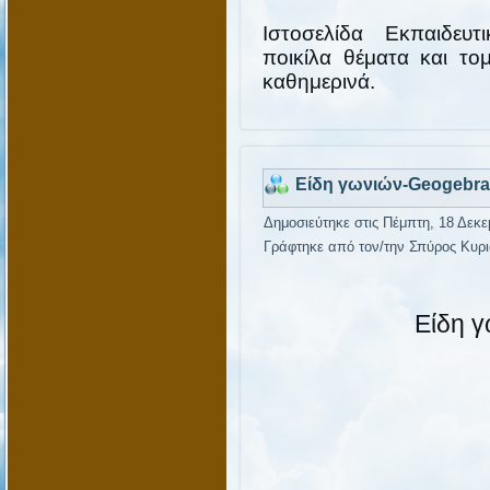
Ιστοσελίδα Εκπαιδευτ
ποικίλα θέματα και τομ
καθημερινά.
Είδη γωνιών-Geogebra
Δημοσιεύτηκε στις Πέμπτη, 18 Δεκε
Γράφτηκε από τον/την Σπύρος Κυρι
Είδη 