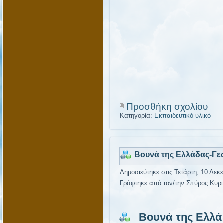
Προσθήκη σχολίου
Κατηγορία:
Εκπαιδευτικό υλικό
Βουνά της Ελλάδας-Γε
Δημοσιεύτηκε στις Τετάρτη, 10 Δεκ
Γράφτηκε από τον/την Σπύρος Κυρι
Βουνά της Ελλά