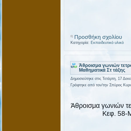
Προσθήκη σχολίου
Κατηγορία:
Εκπαιδευτικό υλικό
Άθροισμα γωνιών τετρ
Μαθηματικά Στ τάξης
Δημοσιεύτηκε στις Τετάρτη, 17 Δεκ
Γράφτηκε από τον/την Σπύρος Κυρι
Άθροισμα γωνιών τ
Κεφ. 58-