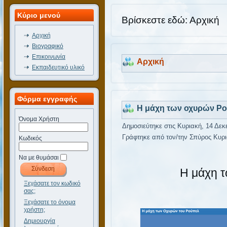
Κύριο μενού
Βρίσκεστε εδώ:
Αρχική
Αρχική
Βιογραφικό
Επικοινωνία
Αρχική
Εκπαιδευτικό υλικό
Φόρμα εγγραφής
Η μάχη των οχυρών Ρ
Όνομα Χρήστη
Δημοσιεύτηκε στις Κυριακή, 14 Δεκ
Γράφτηκε από τον/την Σπύρος Κυρι
Κωδικός
Να με θυμάσαι
Η μάχη 
Ξεχάσατε τον κωδικό
σας;
Ξεχάσατε το όνομα
χρήστη;
Δημιουργία