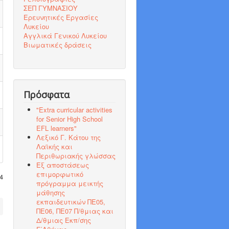
ΣΕΠ ΓΥΜΝΑΣΙΟΥ
Ερευνητικές Εργασίες
Λυκείου
Αγγλικά Γενικού Λυκείου
Βιωματικές δράσεις
Πρόσφατα
"Εxtra curricular activities
for Senior High School
EFL learners"
Λεξικό Γ. Κάτου της
Λαϊκής και
Περιθωριακής γλώσσας
Εξ αποστάσεως
επιμορφωτικό
4
πρόγραμμα μεικτής
μάθησης
εκπαιδευτικών ΠΕ05,
ΠΕ06, ΠΕ07 Π/θμιας και
Δ/θμιας Εκπ/σης