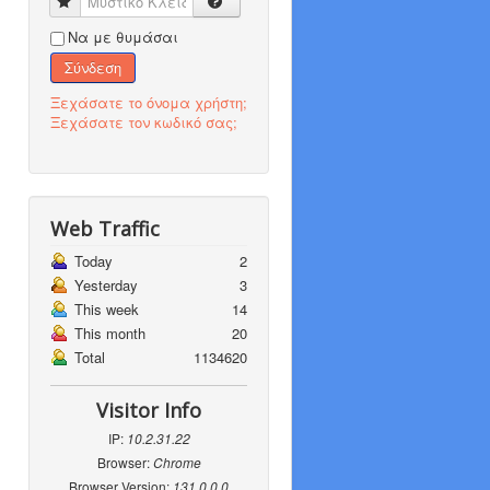
Μυστικό Κλειδί
Να με θυμάσαι
Σύνδεση
Ξεχάσατε το όνομα χρήστη;
Ξεχάσατε τον κωδικό σας;
Web Traffic
Today
2
Yesterday
3
This week
14
This month
20
Total
1134620
Visitor Info
IP:
10.2.31.22
Browser:
Chrome
Browser Version:
131.0.0.0