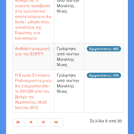
δεδομένα: η
από τον/την
ανοικτή πρόσβαση
Μανόλης
στα ερευνητικά
Νίνος
αποτελέσματα θα
δώσει ώθηση στην
ικανότητα της
Ευρώπης για
καινοτομία
Android εφαρμογή
Γράφτηκε
Εμφανίσεις: 665
για τον ΕΟΠΥΥ
από τον/την
Μανόλης
Νίνος
Η Ένωση Ελλήνων
Γράφτηκε
Εμφανίσεις: 478
Ραδιοερασιτεχνών
από τον/την
θα ενεργοποιήσει
Μανόλης
το SX1GR από τον
Νίνος
βράχο της
Ακρόπολης,18-22
Ιουλίου 2012
Σελίδα 9 από 20