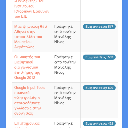
«Πανδέκτης» του
Ινστιτούτου
Ιστορικών Ερευνών
του ΕΙΕ
Μια ψηφιακή θεά
Γράφτηκε
Εμφανίσεις: 517
Αθηνά στην
από τον/την
ιστοσελίδα του
Μανόλης
Μουσείου
Νίνος
Ακρόπολης
Οι νικητές του
Γράφτηκε
Εμφανίσεις: 583
μαθητικού
από τον/την
διαγωνισμού
Μανόλης
επιστήμης της
Νίνος
Google 2012
Google Input Tools
Γράφτηκε
Εμφανίσεις: 890
εικονικό
από τον/την
πληκτρολόγιο
Μανόλης
οποιασδήποτε
Νίνος
γλώσσας στην
οθόνη σας
Επιστημονικά
Γράφτηκε
Εμφανίσεις: 432