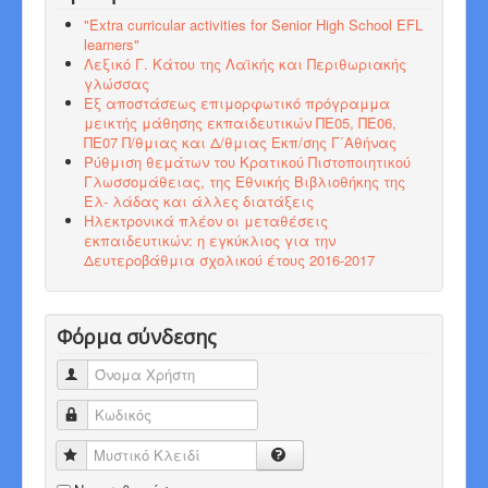
"Εxtra curricular activities for Senior High School EFL
learners"
Λεξικό Γ. Κάτου της Λαϊκής και Περιθωριακής
γλώσσας
Εξ αποστάσεως επιμορφωτικό πρόγραμμα
μεικτής μάθησης εκπαιδευτικών ΠΕ05, ΠΕ06,
ΠΕ07 Π/θμιας και Δ/θμιας Εκπ/σης Γ΄Αθήνας
Ρύθμιση θεμάτων του Κρατικού Πιστοποιητικού
Γλωσσομάθειας, της Εθνικής Βιβλιοθήκης της
Ελ- λάδας και άλλες διατάξεις
Ηλεκτρονικά πλέον οι μεταθέσεις
εκπαιδευτικών: η εγκύκλιος για την
Δευτεροβάθμια σχολικού έτους 2016-2017
Φόρμα σύνδεσης
Όνομα Χρήστη
Κωδικός
Μυστικό Κλειδί