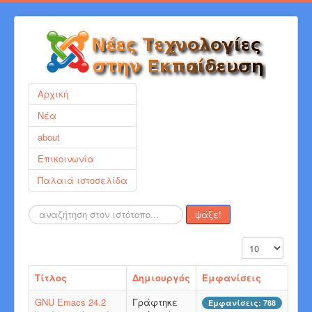
Αρχική
Νέα
about
Επικοινωνία
Παλαιά ιστοσελίδα
Αναζήτηση...
ψάξε!
Εμφάνιση #
Τίτλος
Δημιουργός
Εμφανίσεις
GNU Emacs 24.2
Γράφτηκε
Εμφανίσεις: 788