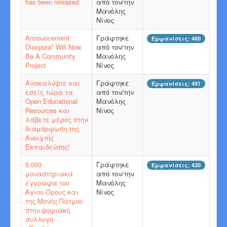
has been released
από τον/την
Μανόλης
Νίνος
Announcement:
Γράφτηκε
Εμφανίσεις: 480
Diaspora* Will Now
από τον/την
Be A Community
Μανόλης
Project
Νίνος
Ανακαλύψτε και
Γράφτηκε
Εμφανίσεις: 491
εσείς τώρα τα
από τον/την
Open Educational
Μανόλης
Resources και
Νίνος
λάβετε μέρος στην
διαμόρφωση της
Ανοιχτής
Εκπαιδεύσης!
5.000
Γράφτηκε
Εμφανίσεις: 430
μοναστηριακά
από τον/την
έγγραφα του
Μανόλης
Αγίου Όρους και
Νίνος
της Μονής Πάτμου
στην ψηφιακή
συλλογή