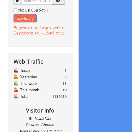
Μυστικό Κλειδί
Να με θυμάσαι
Σύνδεση
Ξεχάσατε το όνομα χρήστη;
Ξεχάσατε τον κωδικό σας;
Web Traffic
Today
1
Yesterday
3
This week
13
This month
19
Total
1134619
Visitor Info
IP:
10.2.31.23
Browser:
Chrome
Browser Version:
131.0.0.0