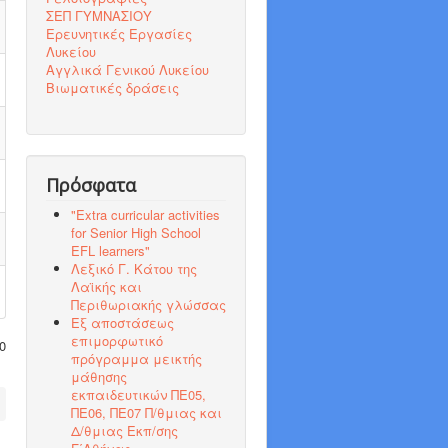
ΣΕΠ ΓΥΜΝΑΣΙΟΥ
Ερευνητικές Εργασίες
Λυκείου
Αγγλικά Γενικού Λυκείου
Βιωματικές δράσεις
Πρόσφατα
"Εxtra curricular activities
for Senior High School
EFL learners"
Λεξικό Γ. Κάτου της
Λαϊκής και
Περιθωριακής γλώσσας
Εξ αποστάσεως
επιμορφωτικό
0
πρόγραμμα μεικτής
μάθησης
εκπαιδευτικών ΠΕ05,
ΠΕ06, ΠΕ07 Π/θμιας και
Δ/θμιας Εκπ/σης