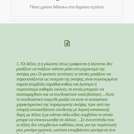
Πόσα χρόνια διδάσκω στο δημόσιο σχολείο;
1. ?Οι λέξεις, ή η γλώσσα, όπως γράφονται ή λέγονται, δεν
μοιάζουν να παίζουν κάποιο ρόλο στο μηχανισμό της
σκέψης μου. Οι φυσικές οντότητες οι οποίες μοιάζουν να
παρουσιάζονται ως στοιχεία της σκέψης, είναι συγκεκριμένα
σημεία (σύμβολα, σημάδια) καθώς και λιγότερο ή
περισσότερο καθαρές εικόνες, τα οποία μπορούν να
αναπαραχθούν και να συνδυαστούν κατά βούληση … Αυτό
το συνδυαστικό παιχνίδι μοιάζει να είναι το ουσιαστικό
χαρακτηριστικό της παραγωγικής σκέψης, πριν από την
ύπαρξη οποιασδήποτε σύνδεσης με λογική κατασκευή/
δομή, με λέξεις ή με κάποιο άλλο είδος συμβόλου το οποίο
μπορεί να επικοινωνηθεί σε άλλους … Σε ένα επίπεδο που
οι λέξεις δεν επεμβένουν καθόλου, είναι, για την περίπτωσή
μου, μονάχα ηχητικές, ωστόσο επεμβαίνουν μονάχα σε ένα