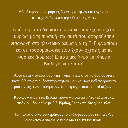
Δύο διαφορετικές μορφές δραστηριοτήτων και έργων με
απασχολούν, όσον αφορά στο Σχολείο.
Από τη μια τα διδακτικά σενάρια που έχουν σχέση
κυρίως με τη Φυσική (πχ. αυτά που αφορούν την
εισαγωγή στο ηλεκτρικό ρεύμα για τη Γ” Γυμνασίου)
και οι προσομοιώσεις που έχουν σχέσεις με τις
Φυσικές (κυρίως) Επιστήμες (Φυσική, Χημεία,
Βιολογία και λοιπά).
Αυτό είναι «το ένα μου χέρι», δηλ. η μία από τις δύο βασικές
κατευθύνσεις των δραστηριοτήτων μου και των ενδιαφερόντων
μου, αν όχι των πραγμάτων που πραγματικά με παθιάζουν …
Κυρίως – όταν έχω βέβαια χρόνο – πράγμα πλέον εξαιρετικά
σπάνιο – δουλεύω με EJS, iSpring, Captivate, Storyline κλπ.
Τον τελευταίο καιρό κερδίζουν το ενδιαφέρον μου και τα ePub
διδακτικά σενάρια, κυρίως για tablets και iPads.