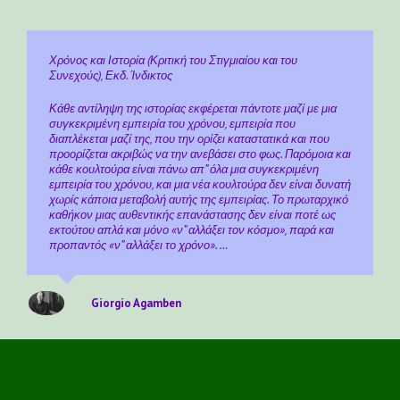
Χρόνος και Ιστορία (Κριτική του Στιγμιαίου και του
Συνεχούς), Εκδ. Ίνδικτος
Κάθε αντίληψη της ιστορίας εκφέρεται πάντοτε μαζί με μια
συγκεκριμένη εμπειρία του χρόνου, εμπειρία που
διαπλέκεται μαζί της, που την ορίζει καταστατικά και που
προορίζεται ακριβώς να την ανεβάσει στο φως. Παρόμοια και
κάθε κουλτούρα είναι πάνω απ” όλα μια συγκεκριμένη
εμπειρία του χρόνου, και μια νέα κουλτούρα δεν είναι δυνατή
χωρίς κάποια μεταβολή αυτής της εμπειρίας. Το πρωταρχικό
καθήκον μιας αυθεντικής επανάστασης δεν είναι ποτέ ως
εκτούτου απλά και μόνο «ν” αλλάξει τον κόσμο», παρά και
προπαντός «ν” αλλάξει το χρόνο». …
Giorgio Agamben