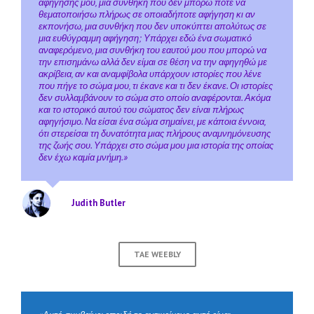
αφήγησής μου, μια συνθήκη που δεν μπορώ ποτέ να
θεματοποιήσω πλήρως σε οποιαδήποτε αφήγηση κι αν
εκπονήσω, μια συνθήκη που δεν υποκύπτει απολύτως σε
μια ευθύγραμμη αφήγηση; Υπάρχει εδώ ένα σωματικό
αναφερόμενο, μια συνθήκη του εαυτού μου που μπορώ να
την επισημάνω αλλά δεν είμαι σε θέση να την αφηγηθώ με
ακρίβεια, αν και αναμφίβολα υπάρχουν ιστορίες που λένε
που πήγε το σώμα μου, τι έκανε και τι δεν έκανε. Οι ιστορίες
δεν συλλαμβάνουν το σώμα στο οποίο αναφέρονται. Ακόμα
και το ιστορικό αυτού του σώματος δεν είναι πλήρως
αφηγήσιμο. Να είσαι ένα σώμα σημαίνει, με κάποια έννοια,
ότι στερείσαι τη δυνατότητα μιας πλήρους αναμνημόνευσης
της ζωής σου. Υπάρχει στο σώμα μου μια ιστορία της οποίας
δεν έχω καμία μνήμη.»
Judith Butler
TAE WEEBLY