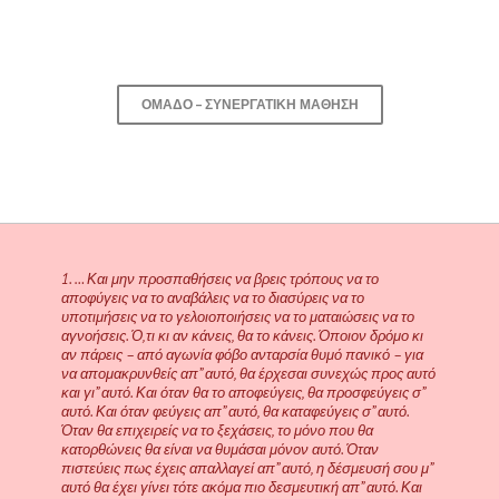
ΟΜΑΔΟ – ΣΥΝΕΡΓΑΤΙΚΉ ΜΆΘΗΣΗ
1. … Και μην προσπαθήσεις να βρεις τρόπους να το
αποφύγεις να το αναβάλεις να το διασύρεις να το
υποτιμήσεις να το γελοιοποιήσεις να το ματαιώσεις να το
αγνοήσεις. Ό,τι κι αν κάνεις, θα το κάνεις. Όποιον δρόμο κι
αν πάρεις – από αγωνία φόβο ανταρσία θυμό πανικό – για
να απομακρυνθείς απ” αυτό, θα έρχεσαι συνεχώς προς αυτό
και γι” αυτό. Και όταν θα το αποφεύγεις, θα προσφεύγεις σ”
αυτό. Και όταν φεύγεις απ” αυτό, θα καταφεύγεις σ” αυτό.
Όταν θα επιχειρείς να το ξεχάσεις, το μόνο που θα
κατορθώνεις θα είναι να θυμάσαι μόνον αυτό. Όταν
πιστεύεις πως έχεις απαλλαγεί απ” αυτό, η δέσμευσή σου μ”
αυτό θα έχει γίνει τότε ακόμα πιο δεσμευτική απ” αυτό. Και