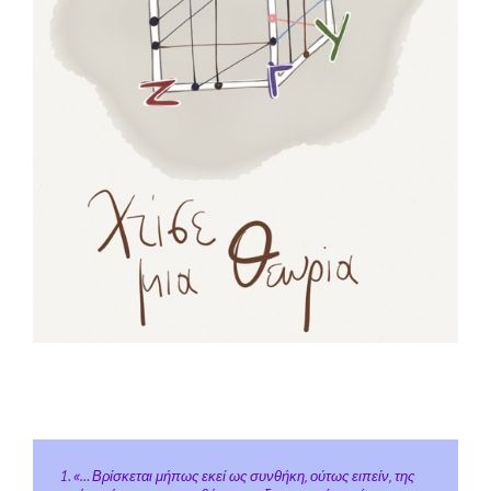
1. «… Βρίσκεται μήπως εκεί ως συνθήκη, ούτως ειπείν, της