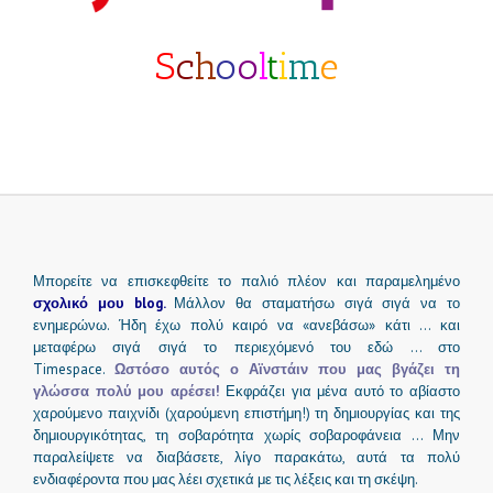
S
c
h
o
o
l
t
i
m
e
Μπορείτε να επισκεφθείτε το παλιό πλέον και παραμελημένο
σχολικό μου blog.
Μάλλον θα σταματήσω σιγά σιγά να το
ενημερώνω. Ήδη έχω πολύ καιρό να «ανεβάσω» κάτι … και
μεταφέρω σιγά σιγά το περιεχόμενό του εδώ … στο
Timespace.
Ωστόσο αυτός ο Αϊνστάιν που μας βγάζει τη
γλώσσα πολύ μου αρέσει!
Εκφράζει για μένα αυτό το αβίαστο
χαρούμενο παιχνίδι (χαρούμενη επιστήμη!) τη δημιουργίας και της
δημιουργικότητας, τη σοβαρότητα χωρίς σοβαροφάνεια … Μην
παραλείψετε να διαβάσετε, λίγο παρακάτω, αυτά τα πολύ
ενδιαφέροντα που μας λέει σχετικά με τις λέξεις και τη σκέψη.