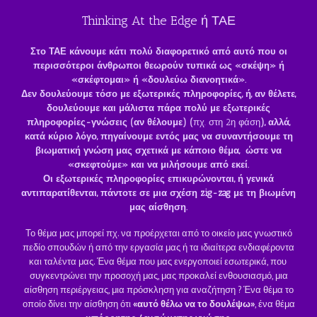
Thinking At the Edge ή ΤΑΕ
Στο ΤΑΕ κάνουμε κάτι πολύ διαφορετικό από αυτό που οι
περισσότεροι άνθρωποι θεωρούν τυπικά
ως «σκέψη» ή
«σκέφτομαι» ή «δουλεύω διανοητικά».
Δεν δουλεύουμε τόσο με εξωτερικές πληροφορίες,
ή, αν θέλετε,
δουλεύουμε και μάλιστα πάρα πολύ με εξωτερικές
πληροφορίες-γνώσεις (αν θέλουμε)
(
πχ. στη 2η φάση
),
αλλά,
κατά κύριο λόγο, πηγαίνουμε εντός μας να συναντήσουμε τη
βιωματική γνώση μας
σχετικά με κάποιο θέμα, ώστε να
«σκεφτούμε» και να μιλήσουμε από εκεί.
Οι εξωτερικές πληροφορίες επικυρώνονται, ή γενικά
αντιπαρατίθενται,
πάντοτε σε μια σχέση
zig-
zag με τη βιωμένη
μας αίσθηση.
Το θέμα μας μπορεί πχ. να προέρχεται από το οικείο μας γνωστικό
πεδίο σπουδών ή από την εργασία μας ή τα ιδιαίτερα ενδιαφέροντα
και ταλέντα μας. Ένα θέμα που μας ενεργοποιεί εσωτερικά, που
συγκεντρώνει την προσοχή μας, μας προκαλεί ενθουσιασμό, μια
αίσθηση περιέργειας, μια πρόσκληση για αναζήτηση ? Ένα θέμα το
οποίο δίνει την αίσθηση ότι
«αυτό θέλω να το δουλέψω»
, ένα θέμα