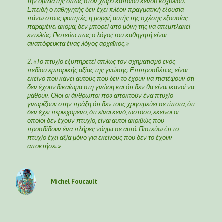
την ομιλία της όπως στον χώρο κάποιου κενού κοχυλιού.
Επειδή ο καθηγητής δεν έχει πλέον πραγματική εξουσία
πάνω στους φοιτητές, η μορφή αυτής της σχέσης εξουσίας
παραμένει ακόμα, δεν μπορεί από μόνη της να απεμπλακεί
εντελώς. Πιστεύω πως ο λόγος του καθηγητή είναι
αναπόφευκτα ένας λόγος αρχαϊκός.»
2. «Το πτυχίο εξυπηρετεί απλώς τον σχηματισμό ενός
πεδίου εμπορικής αξίας της γνώσης. Επιπροσθέτως, είναι
εκείνο που κάνει αυτούς που δεν το έχουν να πιστέψουν ότι
δεν έχουν δικαίωμα στη γνώση και ότι δεν θα είναι ικανοί να
μάθουν. Όλοι οι άνθρωποι που αποκτούν ένα πτυχίο
γνωρίζουν στην πράξη ότι δεν τους χρησιμεύει σε τίποτα, ότι
δεν έχει περιεχόμενο, ότι είναι κενό, ωστόσο, εκείνοι οι
οποίοι δεν έχουν πτυχίο, είναι αυτοί ακριβώς που
προσδίδουν ένα πλήρες νόημα σε αυτό. Πιστεύω ότι το
πτυχίο έχει αξία μόνο για εκείνους που δεν το έχουν
αποκτήσει.»
Michel Foucault