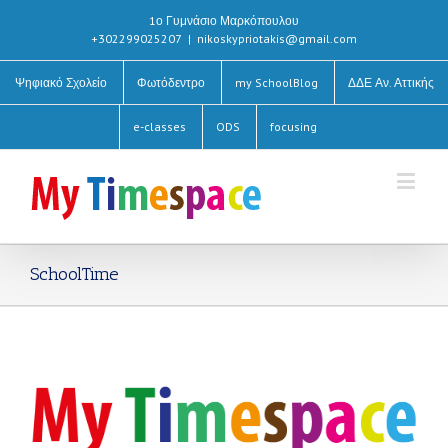
1ο Γυμνάσιο Μαρκόπουλου
+302299025207
|
nikoskypriotakis@gmail.com
Ψηφιακό Σχολείο
Φωτόδεντρο
my SchoolBlog
ΔΔΕ Αν. Αττικής
e-classes
ODS
focusing
SchoolTime