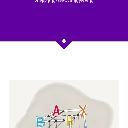
υπόρρητης / ενσώματης γνώσης
.