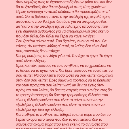
όταν νομίζεις πως το έχασες επειδή έφυγε μόνο του και δεν
θα το ξαναβρείς δεν θα σε ξαναβρεί ποτέ, τότε, χωρίς να
ξέρεις, ενδόμυχα εντατικά αδιάκοπα θα προετοιμάζεσαι γι”
αυτό. Θα το βρίσκεις πάντα στην απόληξη της μεγαλύτερης
απόστασης που θα έχεις διανύσει για να απομακρυνθείς
απ” αυτό, στην απόληξη της μεγαλύτερης απόστασης που
έχει διανύσει άνθρωπος για να απομακρυνθεί από εκείνο
που δεν θέλει, δεν θέλει να ξέρει να κάνει να έχει.
Σου ζητείται μόνον αυτό. Σου ζητείται μόνον αυτό που θα
κάνεις. Αν υπάρχει λάθος σ” αυτό, το λάθος δεν είναι δικό
σου, συνεπώς δεν υπάρχει.
Και μη ρωτήσεις τον λόγο γι” αυτό. Τον έχει το έργο. Το έργο
αυτό είναι ο λόγος.
Βρες λοιπόν, τρόπους να το συνηθίσεις να το χρειάζεσαι να
το θέλεις να το αγαπήσεις. Και βρες τρόπους να το κάνεις να
σου λείπει. Να σου λείπει τόσο ώστε να σου λείπει ακόμα και
όταν δεν σου λείπει. Βρες όμως και τρόπους να το βρίσκεις
και όταν πράγματι σου λείπει γιατί, αν δεν το έχεις όταν
πράγματι σου λείπει, θα ζεις τις στιγμές που ο άνθρωπος ζει
το τρομερά τρομερό, θα ζεις την τρομερότερη έλλειψη που
είναι η έλλειψη εκείνου που είναι το μόνο ικανό να την
εξαλείψει, η έλλειψη εκείνου που είναι το μόνο ικανό να
εξαλείψει την ίδια την έλλειψη.
Και πόθησέ το πόθησέ το. Πόθησέ το από τώρα που δεν το
ξέρεις ακόμα, από τώρα που δεν το φαντάζεσαι δεν το
διανοείσαι ακόμα, τώρα που είναι εκείνο το άγνωστο που