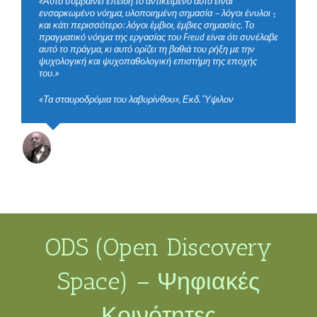
«Αυτό συμβαίνει επειδή το αντικείμενο αυτό είναι
ενσαρκωμένο νόημα, υλοποιημένη σημασία – λόγοι ένυλοι -,
και κάτι περισσότερο: λόγοι έμβιοι, έμβιες σημασίες. Το
πραγματικό νόημα της εργασίας του Freud είναι ότι συνέλαβε
αυτό το πράγμα, κι αυτό ορίζει τη βαθιά του ρήξη με την
ψυχολογική και ψυχοπαθολογική επιστήμη της εποχής
του.»
«Τα σταυροδρόμια του λαβυρίνθου», Εκδ. “Υψιλον
Κορνήλιος Καστοριάδης
ODS (Open Discovery
Space) – Ψηφιακές
Κοινότητες