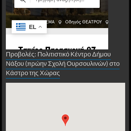
Προβολές: Πoλιτιστικό Κέντρο Δήμου
Νάξου (πρώην Σχολή Ουρσουλινών) στο
Κάστρο της Χώρας