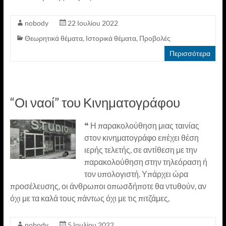
nobody
22 Ιουλίου 2022
Θεωρητικά θέματα
,
Ιστορικά θέματα
,
Προβολές
Περισσότερα
“Οι ναοί” του Κινηματογράφου
❝ Η παρακολούθηση μιας ταινίας
στον κινηματογράφο επέχει θέση
ιερής τελετής, σε αντίθεση με την
παρακολούθηση στην τηλεόραση ή
τον υπολογιστή. Υπάρχει ώρα
προσέλευσης, οι άνθρωποι οπωσδήποτε θα ντυθούν, αν
όχι με τα καλά τους πάντως όχι με τις πιτζάμες,
nobody
5 Ιουλίου 2022