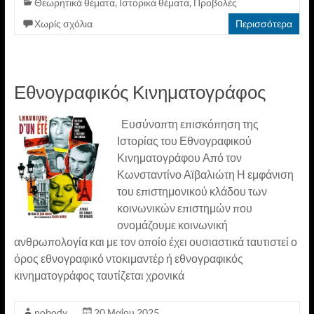
Θεωρητικά θέματα
,
Ιστορικά θέματα
,
Προβολές
Χωρίς σχόλια
Περισσότερα
Εθνογραφικός Κινηματογράφος
Ευσύνοπτη επισκόπηση της
Ιστορίας του Εθνογραφικού
Κινηματογράφου Από τον
Κωνσταντίνο Αϊβαλιώτη Η εμφάνιση
του επιστημονικού κλάδου των
κοινωνικών επιστημών που
ονομάζουμε κοινωνική
ανθρωπολογία και με τον οποίο έχει ουσιαστικά ταυτιστεί ο
όρος εθνογραφικό ντοκιμαντέρ ή εθνογραφικός
κινηματογράφος ταυτίζεται χρονικά
nobody
20 Μαΐου 2025