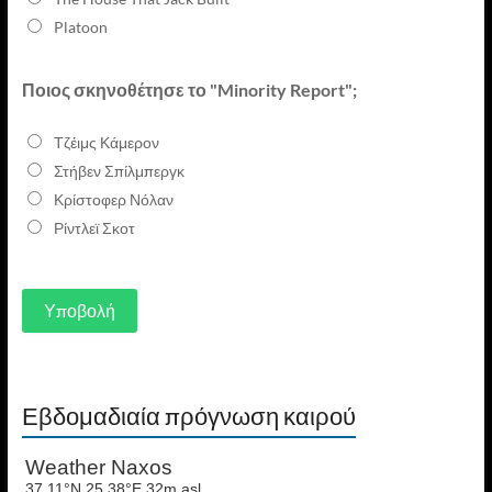
Platoon
Ποιος σκηνοθέτησε το "Minority Report";
Τζέιμς Κάμερον
Στήβεν Σπίλμπεργκ
Κρίστοφερ Νόλαν
Ρίντλεϊ Σκοτ
Εβδομαδιαία πρόγνωση καιρού