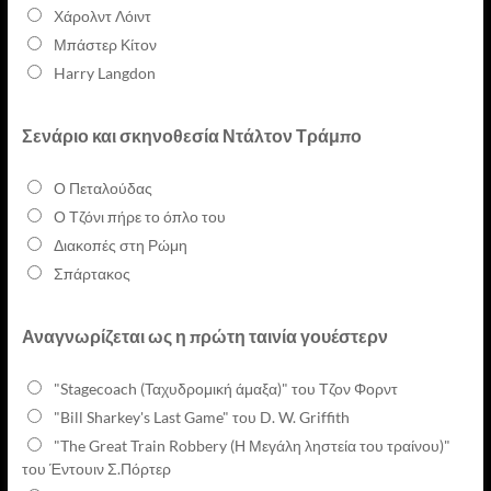
Χάρολντ Λόιντ
Μπάστερ Κίτον
Harry Langdon
Σενάριο και σκηνοθεσία Ντάλτον Τράμπο
Ο Πεταλούδας
Ο Τζόνι πήρε το όπλο του
Διακοπές στη Ρώμη
Σπάρτακος
Αναγνωρίζεται ως η πρώτη ταινία γουέστερν
"Stagecoach (Ταχυδρομική άμαξα)" του Τζον Φορντ
"Bill Sharkey's Last Game" του D. W. Griffith
"The Great Train Robbery (Η Μεγάλη ληστεία του τραίνου)"
του Έντουιν Σ.Πόρτερ