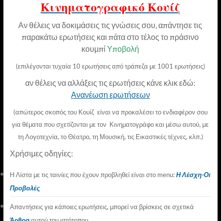
Κινηματογραφικό Κουίζ
Αν θέλεις να δοκιμάσεις τις γνώσεις σου, απάντησε τις
παρακάτω ερωτήσεις και πάτα στο τέλος το πράσινο
κουμπί
Υποβολή
(επιλέγονται τυχαία 10 ερωτήσεις από τράπεζα με 1001 ερωτήσεις)
αν θέλεις να αλλάξεις τις ερωτήσεις κάνε κλικ εδώ:
Ανανέωση ερωτήσεων
(απώτερος σκοπός του Κουίζ είναι να προκαλέσει το ενδιαφέρον σου
για θέματα που σχετίζονται με τον Κινηματογράφο
και μέσω αυτού, με
τη Λογοτεχνία, το Θέατρο, τη Μουσική, τις Εικαστικές τέχνες, κλπ.)
Χρήσιμες οδηγίες
:
Η Λίστα με τις ταινίες που έχουν προβληθεί είναι στο menu:
Η Λέσχη-Οι
Προβολές
Απαντήσεις για κάποιες ερωτήσεις, μπορεί να βρίσκεις σε σχετικά
Άρθρα
αυτού του ιστότοπου