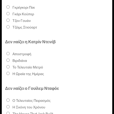
Γκρέγκορι Πεκ
Γκάρι Κούπερ
Τζον Γουέιν
Τζέιμς Στιούαρτ
Δεν παίζει η Κατρίν Ντενέβ
Αποστροφή
Βιριδιάνα
Το Τελευταίο Μετρό
Η Ωραία της Ημέρας
Δεν παίζει ο Γουίλεμ Νταφόε
Ο Τελευταίος Πειρασμός
H Σκόνη του Χρόνου
The House That Jack Built