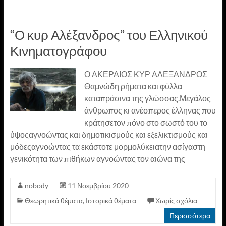
“Ο κυρ Αλέξανδρος” του Ελληνικού
Κινηματογράφου
Ο ΑΚΕΡΑΙΟΣ ΚΥΡ ΑΛΕΞΑΝΔΡΟΣ
Θαμνώδη ρήματα και φύλλα
καταπράσινα της γλώσσας.Μεγάλος
άνθρωπος κι ανέσπερος έλληνας που
κράτησετον πόνο στο σωστό του το
ύψοςαγνοώντας και δημοτικισμούς και εξελικτισμούς και
μόδεςαγνοώντας τα εκάστοτε μορμολύκειατην ασίγαστη
γενικότητα των πιθήκων αγνοώντας τον αιώνα της
nobody
11 Νοεμβρίου 2020
Θεωρητικά θέματα
,
Ιστορικά θέματα
Χωρίς σχόλια
Περισσότερα