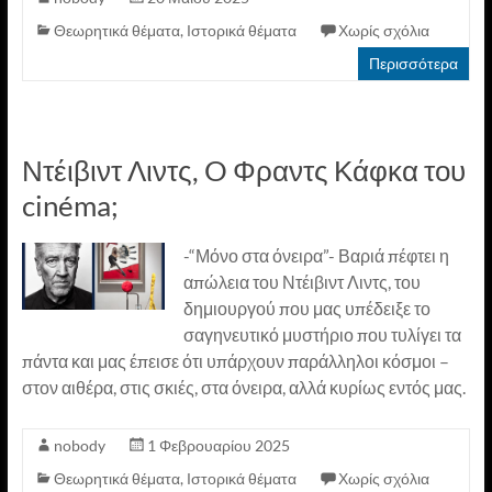
Θεωρητικά θέματα
,
Ιστορικά θέματα
Χωρίς σχόλια
Περισσότερα
Ντέιβιντ Λιντς, O Φραντς Κάφκα του
cinéma;
-“Μόνο στα όνειρα”- Βαριά πέφτει η
απώλεια του Ντέιβιντ Λιντς, του
δημιουργού που μας υπέδειξε το
σαγηνευτικό μυστήριο που τυλίγει τα
πάντα και μας έπεισε ότι υπάρχουν παράλληλοι κόσμοι –
στον αιθέρα, στις σκιές, στα όνειρα, αλλά κυρίως εντός μας.
nobody
1 Φεβρουαρίου 2025
Θεωρητικά θέματα
,
Ιστορικά θέματα
Χωρίς σχόλια