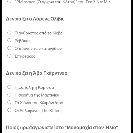
"Plainsman (Ο άρχων του Νότου)" του Σεσίλ Ντε Μιλ
Δεν παίζει ο Λόρενς Ολίβιε
Ο άνθρωπος από το Κίεβο
Ρεβέκκα
Ο πύργος των καταιγίδων
Σπάρτακος
Δεν παίζει η Άβα Γκάρντνερ
Η Ξυπόλητη Κόμισσα
Η σειρήνα της Μαρτινίκα
Τα Χιόνια του Κιλιμάντζαρο
Οι Δολοφόνοι (The Killers)
Ποιος πρωταγωνιστεί στο "Μονομαχία στον Ήλιο"