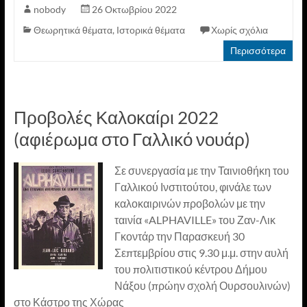
nobody
26 Οκτωβρίου 2022
Θεωρητικά θέματα
,
Ιστορικά θέματα
Χωρίς σχόλια
Περισσότερα
Προβολές Καλοκαίρι 2022
(αφιέρωμα στο Γαλλικό νουάρ)
Σε συνεργασία με την Ταινιοθήκη του
Γαλλικού Ινστιτούτου, φινάλε των
καλοκαιρινών προβολών με την
ταινία «ALPHAVILLE» του Ζαν-Λικ
Γκοντάρ την Παρασκευή 30
Σεπτεμβρίου στις 9.30 μ.μ. στην αυλή
του πολιτιστικού κέντρου Δήμου
Νάξου (πρώην σχολή Ουρσουλινών)
στο Κάστρο της Χώρας