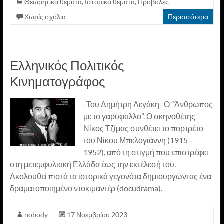
Θεωρητικά θέματα
,
Ιστορικά θέματα
,
Προβολές
Χωρίς σχόλια
Περισσότερα
Ελληνικός Πολιτικός
Κινηματογράφος
-Του Δημήτρη Λεγάκη- Ο “Άνθρωπος
με το γαρύφαλλο”. Ο σκηνοθέτης
Νίκος Τζίμας συνθέτει το πορτρέτο
του Νίκου Μπελογιάννη (1915–
1952), από τη στιγμή που επιστρέφει
στη μετεμφυλιακή Ελλάδα έως την εκτέλεσή του.
Ακολουθεί πιστά τα ιστορικά γεγονότα δημιουργώντας ένα
δραματοποιημένο ντοκιμαντέρ (docudrama).
nobody
17 Νοεμβρίου 2023