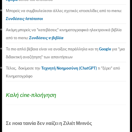
Μπορείς να συμβουλεύεσαι άλλες σχετικές ιστοσελίδες από το menu:
Συνδέσεις-Ιστότοποι
Ακόμη μπορείς να "κατεβάσεις" κινηματογραφικά ηλεκτρονικά βιβλία
από το menu:
Συνδέσεις-e-βιβλία
Το πιο απλό βέβαια είναι να ανοίξεις παράλληλα και τη
Google
για "μια
διδακτική αναζήτηση" των απαντήσεων
Τέλος, δοκίμασε την
Τεχνητή Νοημοσύνη (ChatGPT)
τι "ξέρει" από
Κινηματογράφο
Καλή cine-πλοήγηση
Σε ποια ταινία δεν παίζει η Ζιλιέτ Μπινός