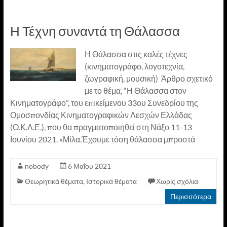
Η Τέχνη συναντά τη Θάλασσα
Η Θάλασσα στις καλές τέχνες
(κινηματογράφο, λογοτεχνία,
ζωγραφική, μουσική) Άρθρο σχετικό
με το θέμα, “Η Θάλασσα στον
Κινηματογράφο”, του επικείμενου 33ου Συνεδρίου της
Ομοσπονδίας Κινηματογραφικών Λεσχών Ελλάδας
(Ο.Κ.Λ.Ε.), που θα πραγματοποιηθεί στη Νάξο 11-13
Ιουνίου 2021. «Μίλα.Έχουµε τόση θάλασσα µπροστά
nobody
6 Μαΐου 2021
Θεωρητικά θέματα
,
Ιστορικά θέματα
Χωρίς σχόλια
Περισσότερα