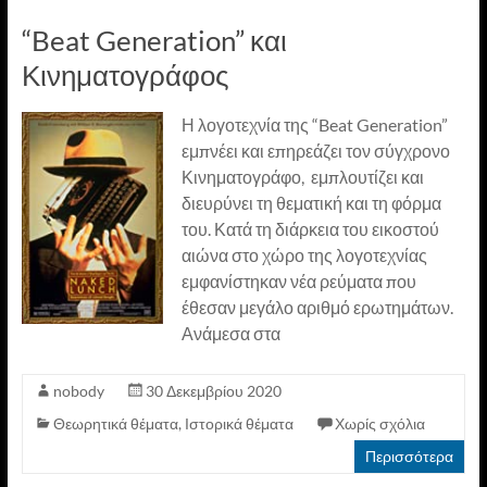
“Beat Generation” και
Κινηματογράφος
Η λογοτεχνία της “Beat Generation”
εμπνέει και επηρεάζει τον σύγχρονο
Κινηματογράφο, εμπλουτίζει και
διευρύνει τη θεματική και τη φόρμα
του. Κατά τη διάρκεια του εικοστού
αιώνα στο χώρο της λογοτεχνίας
εμφανίστηκαν νέα ρεύματα που
έθεσαν μεγάλο αριθμό ερωτημάτων.
Ανάμεσα στα
nobody
30 Δεκεμβρίου 2020
Θεωρητικά θέματα
,
Ιστορικά θέματα
Χωρίς σχόλια
Περισσότερα