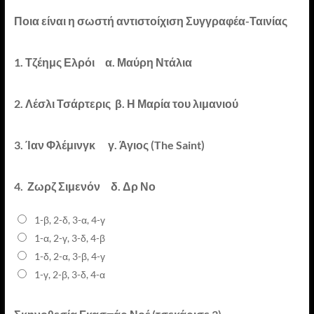
Ποια είναι η σωστή αντιστοίχιση Συγγραφέα-Ταινίας
1. Τζέημς Ελρόι α. Μαύρη Ντάλια
2. Λέσλι Τσάρτερις β. Η Μαρία του λιμανιού
3. Ίαν Φλέμινγκ γ. Άγιος (The Saint)
4.
Ζωρζ Σιμενόν
δ. Δρ Νο
1-β, 2-δ, 3-α, 4-γ
1-α, 2-γ, 3-δ, 4-β
1-δ, 2-α, 3-β, 4-γ
1-γ, 2-β, 3-δ, 4-α