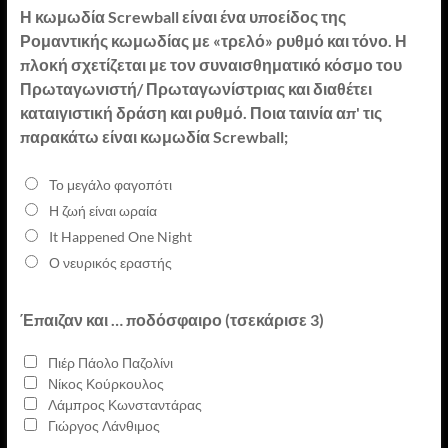
Η κωμωδία Screwball είναι ένα υποείδος της
Ρομαντικής κωμωδίας με «τρελό» ρυθμό και τόνο. Η
πλοκή σχετίζεται με τον συναισθηματικό κόσμο του
Πρωταγωνιστή/ Πρωταγωνίστριας και διαθέτει
καταιγιστική δράση και ρυθμό. Ποια ταινία απ' τις
παρακάτω είναι κωμωδία Screwball;
Το μεγάλο φαγοπότι
Η ζωή είναι ωραία
It Happened One Night
Ο νευρικός εραστής
Έπαιζαν και … ποδόσφαιρο (τσεκάρισε 3)
Πιέρ Πάολο Παζολίνι
Νίκος Κούρκουλος
Λάμπρος Κωνσταντάρας
Γιώργος Λάνθιμος