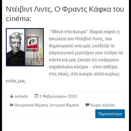
Ντέιβιντ Λιντς, O Φραντς Κάφκα του
cinéma;
-“Μόνο στα όνειρα”- Βαριά πέφτει η
απώλεια του Ντέιβιντ Λιντς, του
δημιουργού που μας υπέδειξε το
σαγηνευτικό μυστήριο που τυλίγει τα
πάντα και μας έπεισε ότι υπάρχουν
παράλληλοι κόσμοι – στον αιθέρα,
στις σκιές, στα όνειρα, αλλά κυρίως
εντός μας.
nobody
1 Φεβρουαρίου 2025
Θεωρητικά θέματα
,
Ιστορικά θέματα
Χωρίς σχόλια
Περισσότερα