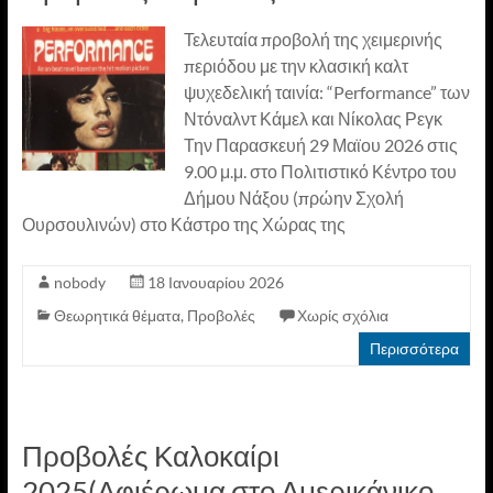
Τελευταία προβολή της χειμερινής
περιόδου με την κλασική καλτ
ψυχεδελική ταινία: “Performance” των
Ντόναλντ Κάμελ και Νίκολας Ρεγκ
Την Παρασκευή 29 Μαϊου 2026 στις
9.00 μ.μ. στο Πολιτιστικό Κέντρο του
Δήμου Νάξου (πρώην Σχολή
Ουρσουλινών) στο Κάστρο της Χώρας της
nobody
18 Ιανουαρίου 2026
Θεωρητικά θέματα
,
Προβολές
Χωρίς σχόλια
Περισσότερα
Προβολές Καλοκαίρι
2025(Αφιέρωμα στο Αμερικάνικο