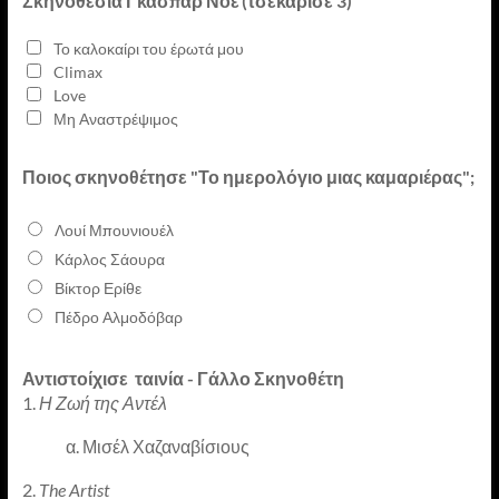
Σκηνοθεσία Γκασπάρ Νοέ (τσεκάρισε 3)
Το καλοκαίρι του έρωτά μου
Climax
Love
Μη Αναστρέψιμος
Ποιος σκηνοθέτησε "Το ημερολόγιο μιας καμαριέρας";
Λουί Μπουνιουέλ
Κάρλος Σάουρα
Βίκτορ Ερίθε
Πέδρο Αλμοδόβαρ
Αντιστοίχισε ταινία - Γάλλο Σκηνοθέτη
1.
Η Ζωή της Αντέλ
α. Μισέλ Χαζαναβίσιους
2.
The Artist