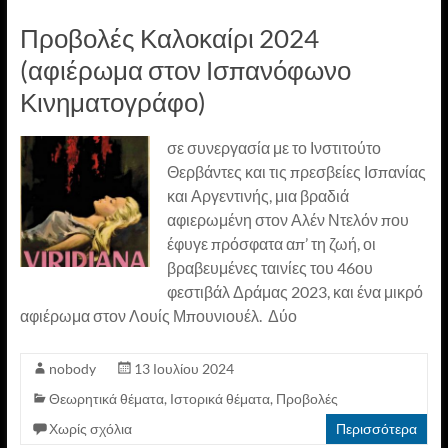
Προβολές Καλοκαίρι 2024
(αφιέρωμα στον Ισπανόφωνο
Κινηματογράφο)
σε συνεργασία με το Ινστιτούτο
Θερβάντες και τις πρεσβείες Ισπανίας
και Αργεντινής, μια βραδιά
αφιερωμένη στον Αλέν Ντελόν που
έφυγε πρόσφατα απ’ τη ζωή, οι
βραβευμένες ταινίες του 46ου
φεστιβάλ Δράμας 2023, και ένα μικρό
αφιέρωμα στον Λουίς Μπουνιουέλ. Δύο
nobody
13 Ιουλίου 2024
Θεωρητικά θέματα
,
Ιστορικά θέματα
,
Προβολές
Χωρίς σχόλια
Περισσότερα