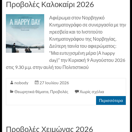
Προβολές Καλοκαίρι 2026
Αφιέρωμα στον Νορβηγικό
Κινηματογράφο σε συνεργασία με την
πρεσβεία και το Ινστιτούτο
Κινηματογράφου της Νορβηγίας.
Δεύτερη ταινία του αφιερώματος:
“Μια ευτυχισμένη μέρα (Α happy
day)” την Κυριακή 9 Αυγούστου 2026
στις 9.30 μ.μ. στην αυλή του Πολιτιστικού
nobody
27 Ιουλίου 2026
Θεωρητικά θέματα
,
Προβολές
Χωρίς σχόλια
Περισσότερα
Προβολές Χειμώνας 2026