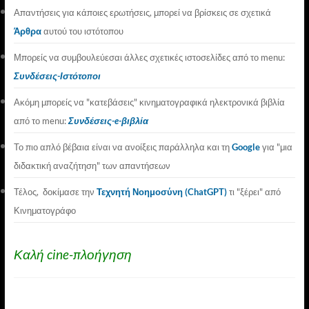
Απαντήσεις για κάποιες ερωτήσεις, μπορεί να βρίσκεις σε σχετικά
Άρθρα
αυτού του ιστότοπου
Μπορείς να συμβουλεύεσαι άλλες σχετικές ιστοσελίδες από το menu:
Συνδέσεις-Ιστότοποι
Ακόμη μπορείς να "κατεβάσεις" κινηματογραφικά ηλεκτρονικά βιβλία
από το menu:
Συνδέσεις-e-βιβλία
Το πιο απλό βέβαια είναι να ανοίξεις παράλληλα και τη
Google
για "μια
διδακτική αναζήτηση" των απαντήσεων
Τέλος, δοκίμασε την
Τεχνητή Νοημοσύνη (ChatGPT)
τι "ξέρει" από
Κινηματογράφο
Καλή cine-πλοήγηση