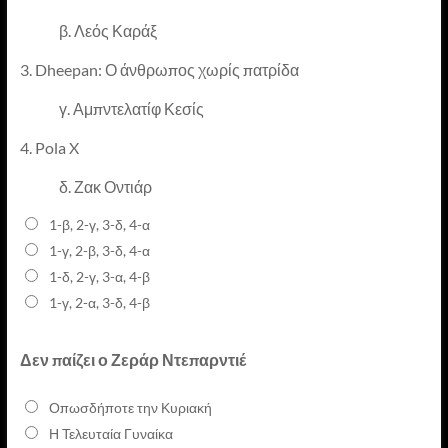
β.
Λεός Καράξ
3. Dheepan: Ο άνθρωπος χωρίς πατρίδα
γ. Αμπντελατίφ Κεσίς
4. Pola X
δ. Ζακ Οντιάρ
1-β, 2-γ, 3-δ, 4-α
1-γ, 2-β, 3-δ, 4-α
1-δ, 2-γ, 3-α, 4-β
1-γ, 2-α, 3-δ, 4-β
Δεν παίζει ο Ζεράρ Ντεπαρντιέ
Οπωσδήποτε την Κυριακή
Η Τελευταία Γυναίκα