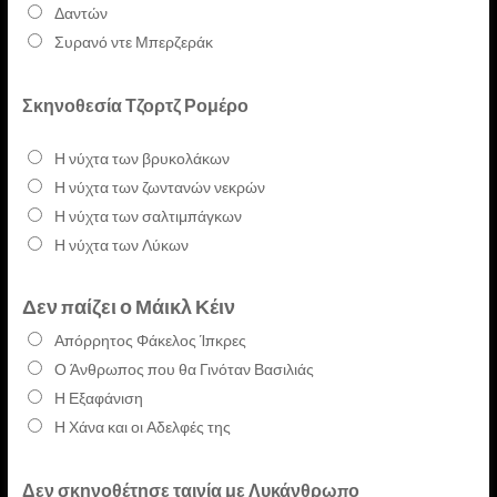
Δαντών
Συρανό ντε Μπερζεράκ
Σκηνοθεσία
Τζορτζ Ρομέρο
Η νύχτα των βρυκολάκων
Η νύχτα των ζωντανών νεκρών
Η νύχτα των σαλτιμπάγκων
Η νύχτα των Λύκων
Δεν παίζει ο
Μάικλ Κέιν
Απόρρητος Φάκελος Ίπκρες
Ο Άνθρωπος που θα Γινόταν Βασιλιάς
Η Εξαφάνιση
Η Χάνα και οι Αδελφές της
Δεν σκηνοθέτησε ταινία με Λυκάνθρωπο