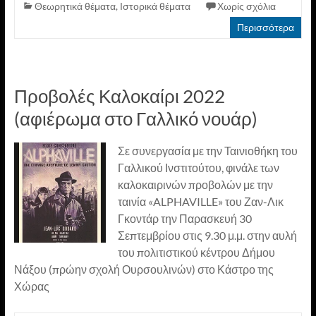
Θεωρητικά θέματα
,
Ιστορικά θέματα
Χωρίς σχόλια
Περισσότερα
Προβολές Καλοκαίρι 2022
(αφιέρωμα στο Γαλλικό νουάρ)
Σε συνεργασία με την Ταινιοθήκη του
Γαλλικού Ινστιτούτου, φινάλε των
καλοκαιρινών προβολών με την
ταινία «ALPHAVILLE» του Ζαν-Λικ
Γκοντάρ την Παρασκευή 30
Σεπτεμβρίου στις 9.30 μ.μ. στην αυλή
του πολιτιστικού κέντρου Δήμου
Νάξου (πρώην σχολή Ουρσουλινών) στο Κάστρο της
Χώρας