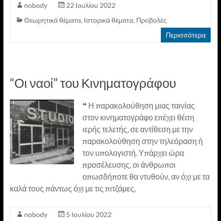
nobody
22 Ιουλίου 2022
Θεωρητικά θέματα
,
Ιστορικά θέματα
,
Προβολές
Περισσότερα
“Οι ναοί” του Κινηματογράφου
❝ Η παρακολούθηση μιας ταινίας
στον κινηματογράφο επέχει θέση
ιερής τελετής, σε αντίθεση με την
παρακολούθηση στην τηλεόραση ή
τον υπολογιστή. Υπάρχει ώρα
προσέλευσης, οι άνθρωποι
οπωσδήποτε θα ντυθούν, αν όχι με τα
καλά τους πάντως όχι με τις πιτζάμες,
nobody
5 Ιουλίου 2022