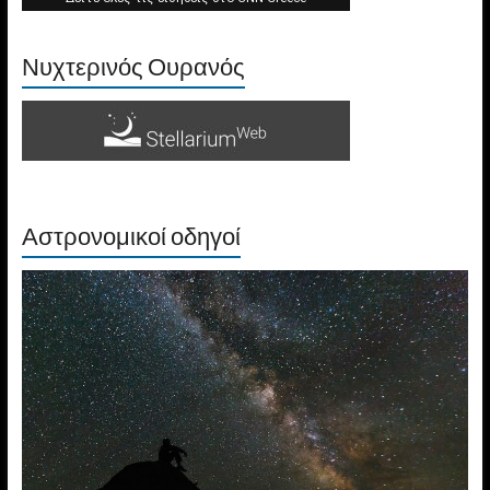
Νυχτερινός Ουρανός
Αστρονομικοί οδηγοί