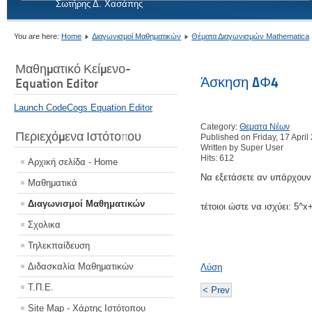
Σωτήρης Δ. Χασάπης
You are here:
Home
Διαγωνισμοί Μαθηματικών
Θέματα Διαγωνισμών Mathematica
Μαθηματικό Κείμενο-
Άσκηση ΔΦ4
Equation Editor
Launch CodeCogs Equation Editor
Category:
Θεματα Νέων
Περιεχόμενα Ιστότοπου
Published on Friday, 17 April
Written by Super User
Hits: 612
Αρχική σελίδα - Home
Να εξετάσετε αν υπάρχουν θ
Μαθηματικά
Διαγωνισμοί Μαθηματικών
τέτοιοι ώστε να ισχύει:
5^x
Σχολικα
Τηλεκπαίδευση
Διδασκαλία Μαθηματικών
Λύση
Τ.Π.Ε.
< Prev
Site Map - Χάρτης Ιστότοπου