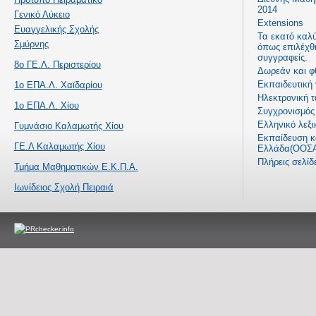
2014
Γενικό Λύκειο
Extensions
Ευαγγελικής Σχολής
Τα εκατό καλ
Σμύρνης
όπως επιλέχθ
συγγραφείς.
8ο ΓΕ.Λ. Περιστερίου
Δωρεάν και φ
Εκπαιδευτική
1ο ΕΠΑ.Λ. Χαϊδαρίου
Ηλεκτρονική τ
1ο ΕΠΑ.Λ. Χίου
Συγχρονισμός 
Ελληνικό λεξι
Γυμνάσιο Καλαμωτής Χίου
Εκπαίδευση κα
ΓΕ.Λ Καλαμωτής Χίου
Ελλάδα(ΟΟΣΑ
Πλήρεις σελί
Τμήμα Μαθηματικών Ε.Κ.Π.Α.
Ιωνίδειος Σχολή Πειραιά