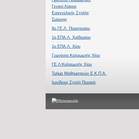
Γενικό Λύκειο
Ευαγγελικής Σχολής
Σμύρνης
8ο ΓΕ.Λ. Περιστερίου
1ο ΕΠΑ.Λ. Χαϊδαρίου
1ο ΕΠΑ.Λ. Χίου
Γυμνάσιο Καλαμωτής Χίου
ΓΕ.Λ Καλαμωτής Χίου
Τμήμα Μαθηματικών Ε.Κ.Π.Α.
Ιωνίδειος Σχολή Πειραιά