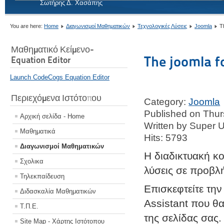
Σωτήρης Δ. Χασάπης
You are here:
Home
Διαγωνισμοί Μαθηματικών
Τεχνολογικές Λύσεις
Joomla
T
Μαθηματικό Κείμενο-
The joomla f
Equation Editor
Launch CodeCogs Equation Editor
Περιεχόμενα Ιστότοπου
Category:
Joomla
Published on Thur
Αρχική σελίδα - Home
Written by Super 
Μαθηματικά
Hits: 5793
Διαγωνισμοί Μαθηματικών
Η διαδικτυακή κ
Σχολικα
λύσεις σε προβλ
Τηλεκπαίδευση
Επισκεφτείτε τη
Διδασκαλία Μαθηματικών
Assistant που θ
Τ.Π.Ε.
της σελίδας σας.
Site Map - Χάρτης Ιστότοπου