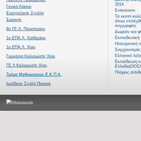
2014
Γενικό Λύκειο
Extensions
Ευαγγελικής Σχολής
Τα εκατό καλ
Σμύρνης
όπως επιλέχθ
συγγραφείς.
8ο ΓΕ.Λ. Περιστερίου
Δωρεάν και φ
Εκπαιδευτική
1ο ΕΠΑ.Λ. Χαϊδαρίου
Ηλεκτρονική τ
1ο ΕΠΑ.Λ. Χίου
Συγχρονισμός 
Ελληνικό λεξι
Γυμνάσιο Καλαμωτής Χίου
Εκπαίδευση κα
ΓΕ.Λ Καλαμωτής Χίου
Ελλάδα(ΟΟΣΑ
Πλήρεις σελί
Τμήμα Μαθηματικών Ε.Κ.Π.Α.
Ιωνίδειος Σχολή Πειραιά