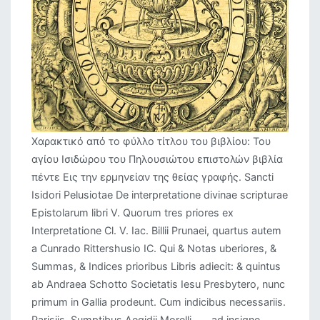
Χαρακτικό από το φύλλο τίτλου του βιβλίου: Του
αγίου Ισιδώρου του Πηλουσιώτου επιστολών βιβλία
πέντε Εις την ερμηνείαν της θείας γραφής. Sancti
Isidori Pelusiotae De interpretatione divinae scripturae
Epistolarum libri V. Quorum tres priores ex
Interpretatione Cl. V. Iac. Billii Prunaei, quartus autem
a Cunrado Rittershusio IC. Qui & Notas uberiores, &
Summas, & Indices prioribus Libris adiecit: & quintus
ab Andraea Schotto Societatis Iesu Presbytero, nunc
primum in Gallia prodeunt. Cum indicibus necessariis.
Parisiis. Sumptibus Aegidii Morelli, ..., ad insigne