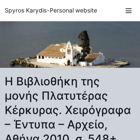
Μετάβαση
Spyros Karydis-Personal website
στο
περιεχόμενο
Η Βιβλιοθήκη της
μονής Πλατυτέρας
Κέρκυρας. Χειρόγραφα
– Έντυπα – Αρχείο,
Αθήνα 2010, σ. 548+