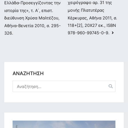
άρθρων
χειρόγραφο αρ. 31 της
Ελλάδα-Προσεγγίζοντας την
μονής Πλατυτέρας
ιστορία της», τ. Α΄, επιστ.
Κέρκυρας, Αθήνα 2011, σ.
διεύθυνση Χρύσα Μαλτέζου,
118+[2], 20Χ27 εκ., ISBN
Αθήνα-Βενετία 2010, σ. 295-
978-960-99745-0-9.
326.
ΑΝΑΖΗΤΗΣΗ
Αναζήτηση
για: