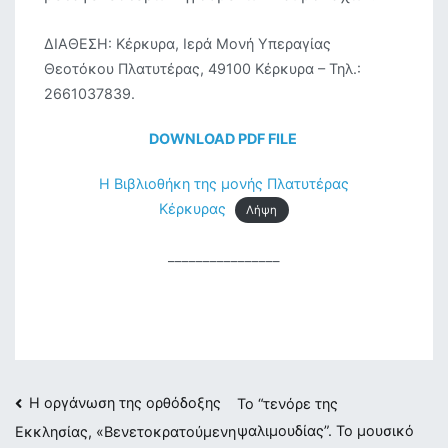
ΔΙΑΘΕΣΗ: Κέρκυρα, Ιερά Μονή Υπεραγίας
Θεοτόκου Πλατυτέρας, 49100 Κέρκυρα – Τηλ.:
2661037839.
DOWNLOAD PDF FILE
H Βιβλιοθήκη της μονής Πλατυτέρας
Κέρκυρας
Λήψη
________________
Πλοήγηση
Η οργάνωση της ορθόδοξης
Το “τενόρε της
ψαλιμουδίας”. Το μουσικό
Εκκλησίας, «Βενετοκρατούμενη