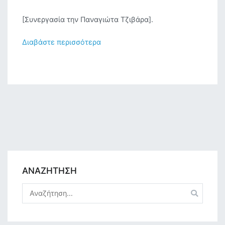
Ο
[Συνεργασία την Παναγιώτα Τζιβάρα].
ναός
του
Διαβάστε περισσότερα
Αγίου
Λαζάρου
πόλεως
Κερκύρας
και
η
κοινότητα
των
?
αδυνάτων?,
ΑΝΑΖΗΤΗΣΗ
«Εώα
και
Αναζήτηση
Εσπέρια»
για:
2
(1994-