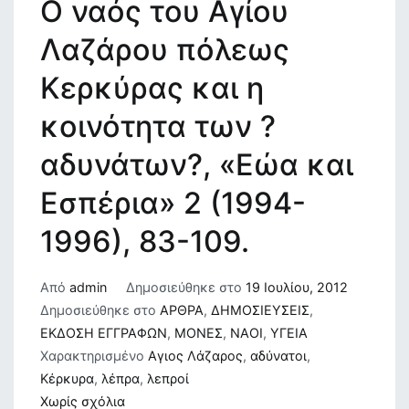
Ο ναός του Αγίου
Λαζάρου πόλεως
Κερκύρας και η
κοινότητα των ?
αδυνάτων?, «Εώα και
Εσπέρια» 2 (1994-
1996), 83-109.
Από
admin
Δημοσιεύθηκε στο
19 Ιουλίου, 2012
Δημοσιεύθηκε στο
ΑΡΘΡΑ
,
ΔΗΜΟΣΙΕΥΣΕΙΣ
,
ΕΚΔΟΣΗ ΕΓΓΡΑΦΩΝ
,
ΜΟΝΕΣ
,
ΝΑΟΙ
,
ΥΓΕΙΑ
Χαρακτηρισμένο
Αγιος Λάζαρος
,
αδύνατοι
,
Κέρκυρα
,
λέπρα
,
λεπροί
στο
Χωρίς σχόλια