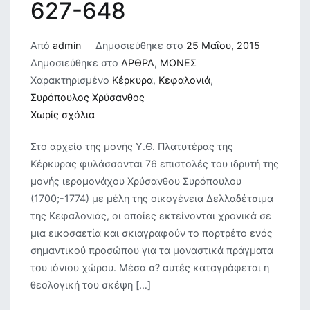
627-648
Από
admin
Δημοσιεύθηκε στο
25 Μαΐου, 2015
Δημοσιεύθηκε στο
ΑΡΘΡΑ
,
ΜΟΝΕΣ
Χαρακτηρισμένο
Κέρκυρα
,
Κεφαλονιά
,
Συρόπουλος Χρύσανθος
στο
Χωρίς σχόλια
Ο
Στο αρχείο της μονής Υ.Θ. Πλατυτέρας της
ιερομόναχος
Κέρκυρας φυλάσσονται 76 επιστολές του ιδρυτή της
Χρύσανθος
μονής ιερομονάχου Χρύσανθου Συρόπουλου
Συρόπουλος
(1700;-1774) με μέλη της οικογένεια Δελλαδέτσιμα
και
της Κεφαλονιάς, οι οποίες εκτείνονται χρονικά σε
η
μια εικοσαετία και σκιαγραφούν το πορτρέτο ενός
Κεφαλονιά.
σημαντικού προσώπου για τα μοναστικά πράγματα
Μαρτυρίες
του ιόνιου χώρου. Μέσα σ? αυτές καταγράφεται η
από
θεολογική του σκέψη […]
τη
σωζόμενη