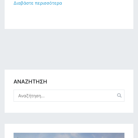
Διαβάστε περισσότερα
αλληλογραφία
του,
Κεφαλληνιακά
Χρονικά
15
(2014),
627-
648
ΑΝΑΖΗΤΗΣΗ
Αναζήτηση
για: