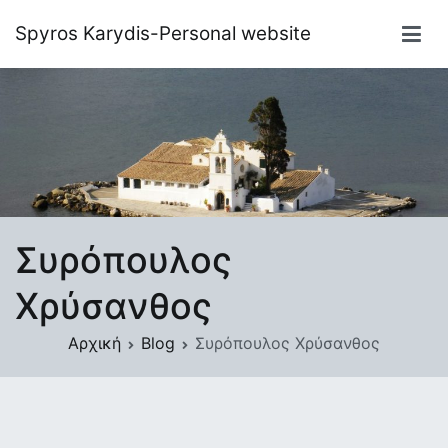
Μετάβαση
Spyros Karydis-Personal website
στο
περιεχόμενο
Συρόπουλος
Χρύσανθος
Αρχική
Blog
Συρόπουλος Χρύσανθος